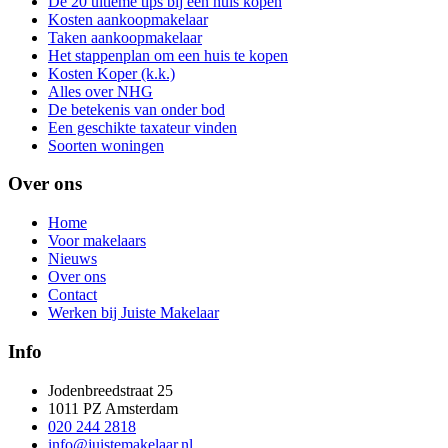
De 20 ultieme tips bij een huis kopen
Kosten aankoopmakelaar
Taken aankoopmakelaar
Het stappenplan om een huis te kopen
Kosten Koper (k.k.)
Alles over NHG
De betekenis van onder bod
Een geschikte taxateur vinden
Soorten woningen
Over ons
Home
Voor makelaars
Nieuws
Over ons
Contact
Werken bij Juiste Makelaar
Info
Jodenbreedstraat 25
1011 PZ Amsterdam
020 244 2818
info@juistemakelaar.nl