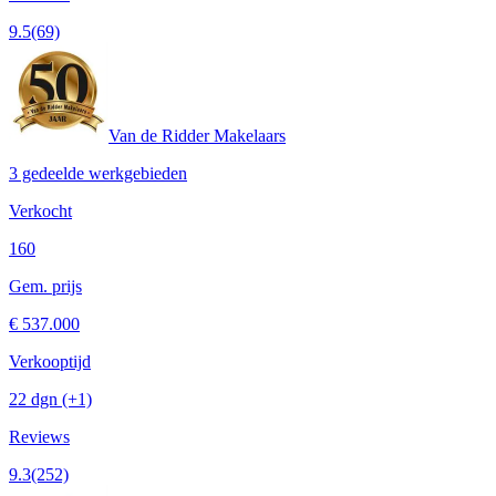
9.5
(69)
Van de Ridder Makelaars
3 gedeelde werkgebieden
Verkocht
160
Gem. prijs
€ 537.000
Verkooptijd
22 dgn
(+1)
Reviews
9.3
(252)