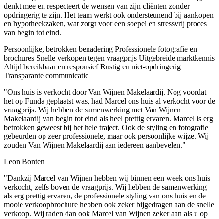
denkt mee en respecteert de wensen van zijn cliënten zonder
opdringerig te zijn. Het team werkt ook ondersteunend bij aankopen
en hypotheekzaken, wat zorgt voor een soepel en stressvrij proces
van begin tot eind.
Persoonlijke, betrokken benadering
Professionele fotografie en
brochures
Snelle verkopen tegen vraagprijs
Uitgebreide marktkennis
Altijd bereikbaar en responsief
Rustig en niet-opdringerig
Transparante communicatie
"Ons huis is verkocht door Van Wijnen Makelaardij. Nog voordat
het op Funda geplaatst was, had Marcel ons huis al verkocht voor de
vraagprijs. Wij hebben de samenwerking met Van Wijnen
Makelaardij van begin tot eind als heel prettig ervaren. Marcel is erg
betrokken geweest bij het hele traject. Ook de styling en fotografie
gebeurden op zeer professionele, maar ook persoonlijke wijze. Wij
zouden Van Wijnen Makelaardij aan iedereen aanbevelen."
Leon Bonten
"Dankzij Marcel van Wijnen hebben wij binnen een week ons huis
verkocht, zelfs boven de vraagprijs. Wij hebben de samenwerking
als erg prettig ervaren, de professionele styling van ons huis en de
mooie verkoopbrochure hebben ook zeker bijgedragen aan de snelle
verkoop. Wij raden dan ook Marcel van Wijnen zeker aan als u op