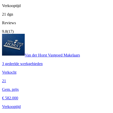
Verkooptijd
21 dgn
Reviews
9.8
(17)
Van der Horst Vastgoed Makelaars
3 gedeelde werkgebieden
Verkocht
21
Gem. prijs
€ 582.000
Verkooptijd