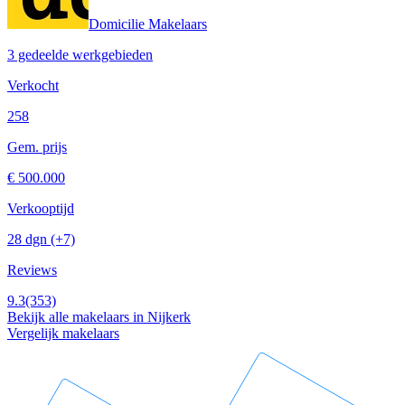
Domicilie Makelaars
3 gedeelde werkgebieden
Verkocht
258
Gem. prijs
€ 500.000
Verkooptijd
28 dgn
(+7)
Reviews
9.3
(353)
Bekijk alle makelaars in Nijkerk
Vergelijk makelaars