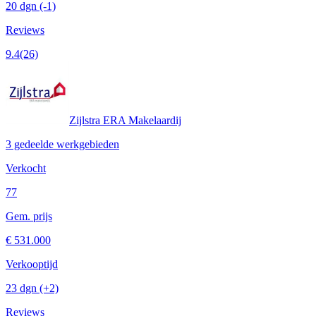
20 dgn
(-1)
Reviews
9.4
(26)
Zijlstra ERA Makelaardij
3 gedeelde werkgebieden
Verkocht
77
Gem. prijs
€ 531.000
Verkooptijd
23 dgn
(+2)
Reviews