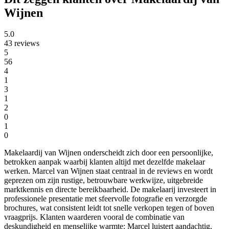
Wijnen
5.0
43 reviews
5
56
4
1
3
1
2
0
1
0
Makelaardij van Wijnen onderscheidt zich door een persoonlijke,
betrokken aanpak waarbij klanten altijd met dezelfde makelaar
werken. Marcel van Wijnen staat centraal in de reviews en wordt
geprezen om zijn rustige, betrouwbare werkwijze, uitgebreide
marktkennis en directe bereikbaarheid. De makelaarij investeert in
professionele presentatie met sfeervolle fotografie en verzorgde
brochures, wat consistent leidt tot snelle verkopen tegen of boven
vraagprijs. Klanten waarderen vooral de combinatie van
deskundigheid en menselijke warmte: Marcel luistert aandachtig,