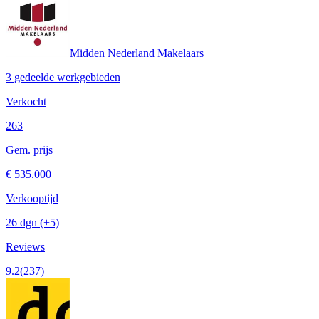
Midden Nederland Makelaars
3 gedeelde werkgebieden
Verkocht
263
Gem. prijs
€ 535.000
Verkooptijd
26 dgn
(+5)
Reviews
9.2
(237)