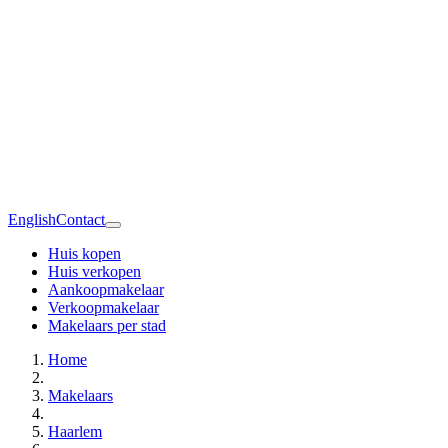
English
Contact
Huis kopen
Huis verkopen
Aankoopmakelaar
Verkoopmakelaar
Makelaars per stad
Home
Makelaars
Haarlem