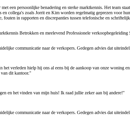
 met een persoonlijke benadering en sterke marktkennis. Het team sta
es en collega's zoals Jorrit en Kim worden regelmatig geprezen voor hu
outen in rapporten en discrepanties tussen telefonische en schriftelijke
rktkennis
Betrokken en meelevend
Professionele verkoopbegeleiding
S
delijke communicatie naar de verkopers. Gedegen advies dat uiteindeli
n het verleden hielp hij ons al eens bij de aankoop van onze woning 
van dit kantoor."
en en het vinden van mijn huis! Ik raad jullie zeker aan bij andere!"
delijke communicatie naar de verkopers. Gedegen advies dat uiteindeli