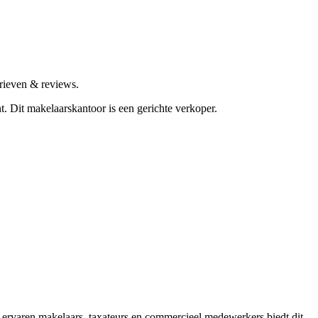
rieven & reviews.
nt.
Dit makelaarskantoor is een gerichte verkoper.
 ervaren makelaars, taxateurs en commercieel medewerkers biedt dit