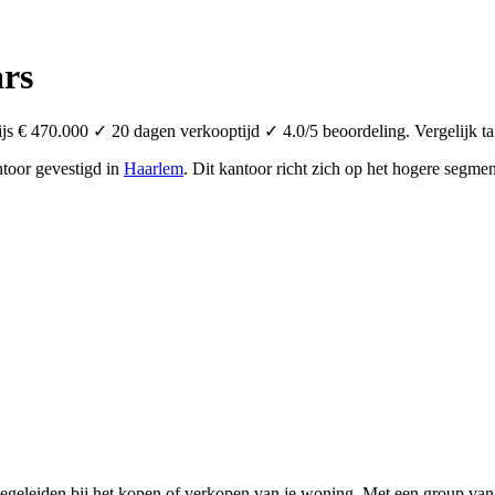
rs
 € 470.000 ✓ 20 dagen verkooptijd ✓ 4.0/5 beoordeling. Vergelijk ta
ntoor
gevestigd in
Haarlem
.
Dit kantoor richt zich op het hogere segme
begeleiden bij het kopen of verkopen van je woning. Met een group van