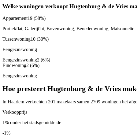
Welke woningen verkoopt Hugtenburg & de Vries ma
Appartement
19
(58%)
Portiekflat, Galerijflat, Bovenwoning, Benedenwoning, Maisonnette
Tussenwoning
10
(30%)
Eengezinswoning
Eengezinswoning
2
(6%)
Eindwoning
2
(6%)
Eengezinswoning
Hoe presteert Hugtenburg & de Vries mak
In Haarlem verkochten 201 makelaars samen 2709 woningen het afgelo
Verkoopprijs
1% onder het stadsgemiddelde
-1%