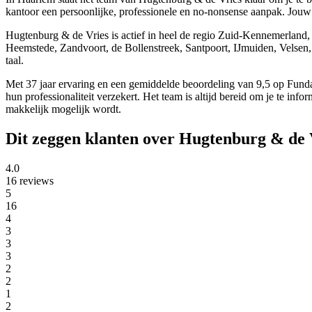
kantoor een persoonlijke, professionele en no-nonsense aanpak. Jouw 
Hugtenburg & de Vries is actief in heel de regio Zuid-Kennemerlan
Heemstede, Zandvoort, de Bollenstreek, Santpoort, IJmuiden, Velsen, 
taal.
Met 37 jaar ervaring en een gemiddelde beoordeling van 9,5 op Funda
hun professionaliteit verzekert. Het team is altijd bereid om je te 
makkelijk mogelijk wordt.
Dit zeggen klanten over Hugtenburg & de 
4.0
16 reviews
5
16
4
3
3
3
2
2
1
2