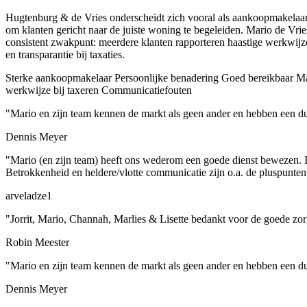
Hugtenburg & de Vries onderscheidt zich vooral als aankoopmakelaar
om klanten gericht naar de juiste woning te begeleiden. Mario de Vri
consistent zwakpunt: meerdere klanten rapporteren haastige werkwijze, f
en transparantie bij taxaties.
Sterke aankoopmakelaar
Persoonlijke benadering
Goed bereikbaar
Ma
werkwijze bij taxeren
Communicatiefouten
"Mario en zijn team kennen de markt als geen ander en hebben een dui
Dennis Meyer
"Mario (en zijn team) heeft ons wederom een goede dienst bewezen. I
Betrokkenheid en heldere/vlotte communicatie zijn o.a. de pluspunten 
arveladze1
"Jorrit, Mario, Channah, Marlies & Lisette bedankt voor de goede zorg
Robin Meester
"Mario en zijn team kennen de markt als geen ander en hebben een dui
Dennis Meyer