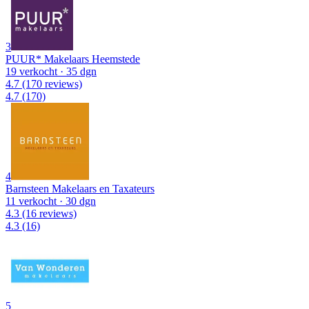
3
PUUR* Makelaars Heemstede
19 verkocht
· 35 dgn
4.7
(170 reviews)
4.7
(170)
4
Barnsteen Makelaars en Taxateurs
11 verkocht
· 30 dgn
4.3
(16 reviews)
4.3
(16)
5