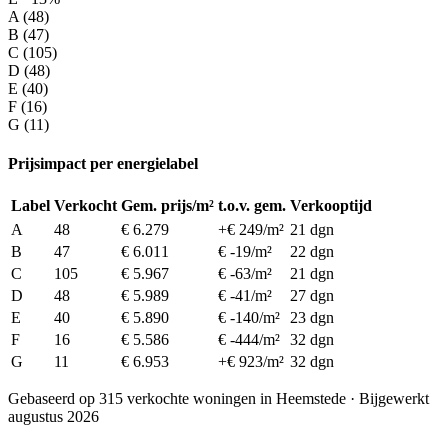
A (48)
B (47)
C (105)
D (48)
E (40)
F (16)
G (11)
Prijsimpact per energielabel
Label
Verkocht
Gem. prijs/m²
t.o.v. gem.
Verkooptijd
A
48
€ 6.279
+€ 249/m²
21 dgn
B
47
€ 6.011
€ -19/m²
22 dgn
C
105
€ 5.967
€ -63/m²
21 dgn
D
48
€ 5.989
€ -41/m²
27 dgn
E
40
€ 5.890
€ -140/m²
23 dgn
F
16
€ 5.586
€ -444/m²
32 dgn
G
11
€ 6.953
+€ 923/m²
32 dgn
Gebaseerd op 315 verkochte woningen in Heemstede · Bijgewerkt
augustus 2026