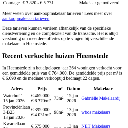
Courtage
€ 3.820 - € 5.731
Makelaar gemotiveerd
Meer weten over aankoopmakelaar tarieven? Lees meer over
aankoopmakelaar tarieven
Deze tarieven kunnen variëren afhankelijk van de specifieke
dienstverlening en de complexiteit van de transactie. Het is altijd
verstandig om meerdere offertes op te vragen bij verschillende
makelaars in Heemstede.
Recent verkochte huizen Heemstede
In Heemstede zijn het afgelopen jaar 364 woningen verkocht voor
een gemiddelde prijs van € 764.000. De gemiddelde prijs per m² is
€ 6.090 en de mediane verkooptijd bedraagt 22 dagen.
Adres
Prijs
m²
Datum
Makelaar
Waterhof 1
€ 465.000
15 jan
73m²
Gabriëlle Makelaardij
15 jan 2026
€ 6.370/m²
2026
Provinciënlaan
€ 395.000
13 jan
3-B23
98m²
wbos makelaars
€ 4.031/m²
2026
13 jan 2026
Kwartellaan
€ 575.000
13 jan
NET Makelaars