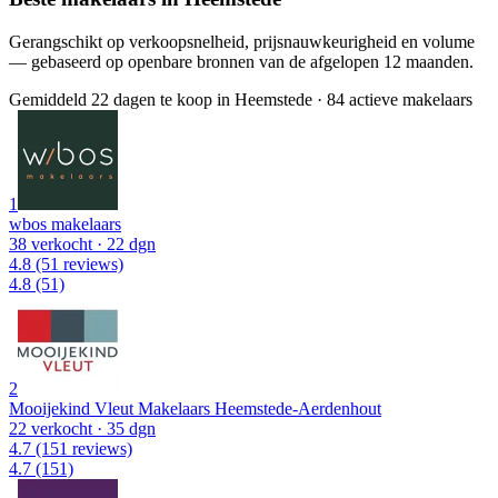
Gerangschikt op verkoopsnelheid, prijsnauwkeurigheid en volume
— gebaseerd op openbare bronnen van de afgelopen 12 maanden.
Gemiddeld 22 dagen te koop in Heemstede
·
84 actieve makelaars
1
wbos makelaars
38 verkocht
· 22 dgn
4.8
(51 reviews)
4.8
(51)
2
Mooijekind Vleut Makelaars Heemstede-Aerdenhout
22 verkocht
· 35 dgn
4.7
(151 reviews)
4.7
(151)