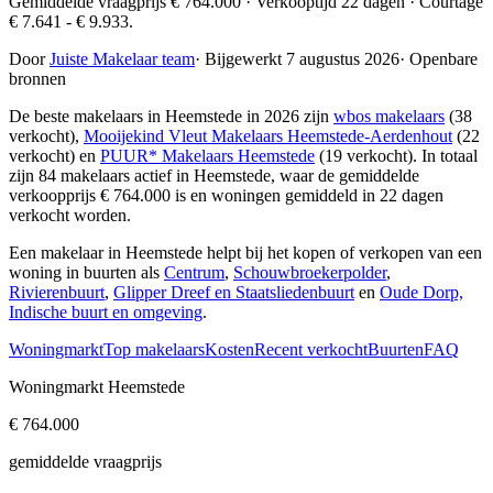
Gemiddelde vraagprijs € 764.000 · Verkooptijd 22 dagen · Courtage
€ 7.641 - € 9.933.
Door
Juiste Makelaar team
·
Bijgewerkt 7 augustus 2026
·
Openbare
bronnen
De beste makelaars in Heemstede in 2026 zijn
wbos makelaars
(38
verkocht),
Mooijekind Vleut Makelaars Heemstede-Aerdenhout
(22
verkocht) en
PUUR* Makelaars Heemstede
(19 verkocht)
. In totaal
zijn 84 makelaars actief in Heemstede, waar de gemiddelde
verkoopprijs € 764.000 is en woningen gemiddeld in 22 dagen
verkocht worden.
Een makelaar in Heemstede helpt bij het kopen of verkopen van een
woning in buurten als
Centrum
,
Schouwbroekerpolder
,
Rivierenbuurt
,
Glipper Dreef en Staatsliedenbuurt
en
Oude Dorp,
Indische buurt en omgeving
.
Woningmarkt
Top makelaars
Kosten
Recent verkocht
Buurten
FAQ
Woningmarkt Heemstede
€ 764.000
gemiddelde vraagprijs