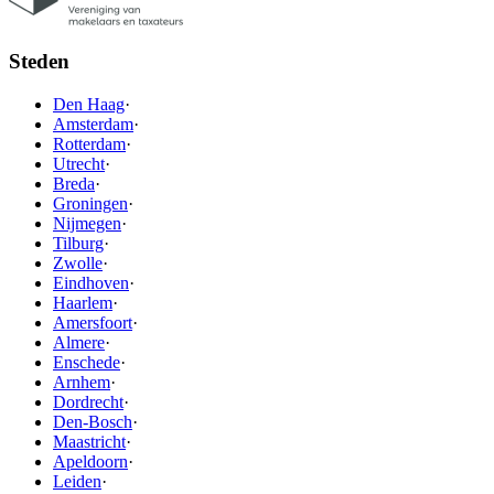
Steden
Den Haag
·
Amsterdam
·
Rotterdam
·
Utrecht
·
Breda
·
Groningen
·
Nijmegen
·
Tilburg
·
Zwolle
·
Eindhoven
·
Haarlem
·
Amersfoort
·
Almere
·
Enschede
·
Arnhem
·
Dordrecht
·
Den-Bosch
·
Maastricht
·
Apeldoorn
·
Leiden
·