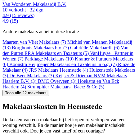
Van Wonderen Makelaardij B.V.
10 verkocht
· 32 dgn
4.9
(15 reviews)
4.9
(15)
Andere makelaars actief in deze locatie
Maarten van Vliet Makelaars (7)
Michiel van Maanen Makelaardij
(13)
Borghouts Makelaars b.v. (7)
Gabriëlle Makelaardij (6)
Van
den Putten ERA Makelaars en Taxateurs (5)
VanHuyse - Partner in
Wonen (7)
Parkhage Makelaars (10)
Kramer & Partners Makelaars
(6)
Boonstra Heijmeijer Makelaars en Taxateurs in o.g. (7)
Rinze de
Makelaar (4)
JRS Makelaars Heemstede (4)
Huizenstede Makelaars
(3)
De Beer Makelaars (3)
Keijser & Drieman NVM Makelaars
Haarlem B.V. (3)
DMC Overveen (3)
Hoekstra en Van Eck
Haarlem (4)
Strumphler Makelaars | Baerz & Co (5)
Toon alle 22 makelaars
Makelaarskosten in Heemstede
De kosten van een makelaar bij het kopen of verkopen van een
woning verschilt. En de manier hoe je een makelaar inschakelt
verschilt ook. Doe je een vast tarief of een courtage?