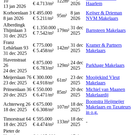
10
122m²
€ 4.713/m²
2026
Haarlem
13 jan 2026
Korhoenlaan 3
€ 495.000
8 jan
Keijser & Drieman
95m²
8 jan 2026
€ 5.211/m²
2026
NVM Makelaars
Alberdingk
€ 1.350.000
31 dec
Thijmlaan 3
179m²
Barnsteen Makelaars
€ 7.542/m²
2025
31 dec 2025
Franz
€ 775.000
31 dec
Kramer & Partners
Lehárlaan 93
142m²
€ 5.458/m²
2025
Makelaars
31 dec 2025
Havenstraat
€ 875.000
24 dec
26
129m²
Parkhage Makelaars
€ 6.783/m²
2025
24 dec 2025
Meijerslaan 76
€ 300.000
23 dec
Mooijekind Vleut
61m²
23 dec 2025
€ 4.918/m²
2025
Makelaars
Prinsenlaan 36
€ 550.000
20 dec
Michiel van Maanen
85m²
20 dec 2025
€ 6.471/m²
2025
Makelaardij
Boonstra Heijmeijer
Achterweg 26
€ 675.000
18 dec
107m²
Makelaars en Taxateurs
18 dec 2025
€ 6.308/m²
2025
in o.g.
Timorstraat 64
€ 595.000
18 dec
133m²
-
18 dec 2025
€ 4.474/m²
2025
Pieter de