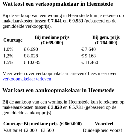
Wat kost een verkoopmakelaar in Heemstede
Bij de verkoop van een woning in Heemstede kun je rekenen op
makelaarskosten tussen
€ 7.641
en
€ 9.933
(gebaseerd op de
gemiddelde verkoopprijs).
Bij mediane prijs
Bij gem. prijs
Courtage
(€ 669.000)
(€ 764.000)
1,0%
€ 6.690
€ 7.640
1,2%
€ 8.028
€ 9.168
1,5%
€ 10.035
€ 11.460
Meer weten over verkoopmakelaar tarieven? Lees meer over
verkoopmakelaar tarieven
Wat kost een aankoopmakelaar in Heemstede
Bij de aankoop van een woning in Heemstede kun je rekenen op
makelaarskosten tussen
€ 3.820
en
€ 5.731
(gebaseerd op de
gemiddelde aankoopprijs).
Courtage
Bij mediane prijs (€ 669.000)
Voordeel
Vast tarief
€2.000 - €3.500
Duidelijkheid vooraf