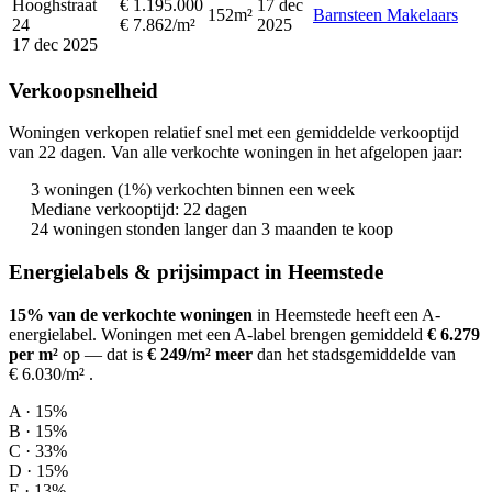
Hooghstraat
€ 1.195.000
17 dec
152m²
Barnsteen Makelaars
24
€ 7.862/m²
2025
17 dec 2025
Verkoopsnelheid
Woningen verkopen relatief snel met een gemiddelde verkooptijd
van 22 dagen. Van alle verkochte woningen in het afgelopen jaar:
3 woningen (1%) verkochten binnen een week
Mediane verkooptijd: 22 dagen
24 woningen stonden langer dan 3 maanden te koop
Energielabels & prijsimpact in Heemstede
15% van de verkochte woningen
in Heemstede heeft een A-
energielabel.
Woningen met een A-label brengen gemiddeld
€ 6.279
per m²
op
— dat is
€ 249/m² meer
dan het stadsgemiddelde van
€ 6.030/m²
.
A · 15%
B · 15%
C · 33%
D · 15%
E · 13%