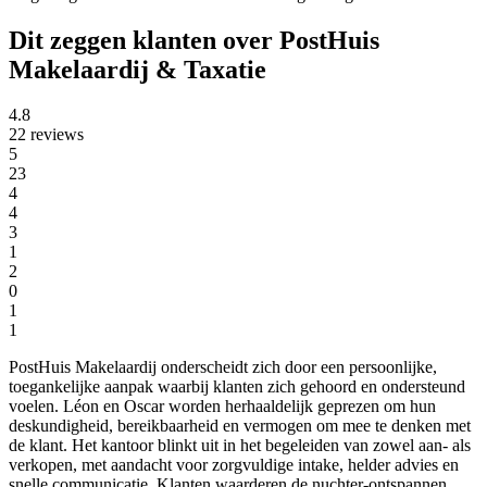
Dit zeggen klanten over PostHuis
Makelaardij & Taxatie
4.8
22 reviews
5
23
4
4
3
1
2
0
1
1
PostHuis Makelaardij onderscheidt zich door een persoonlijke,
toegankelijke aanpak waarbij klanten zich gehoord en ondersteund
voelen. Léon en Oscar worden herhaaldelijk geprezen om hun
deskundigheid, bereikbaarheid en vermogen om mee te denken met
de klant. Het kantoor blinkt uit in het begeleiden van zowel aan- als
verkopen, met aandacht voor zorgvuldige intake, helder advies en
snelle communicatie. Klanten waarderen de nuchter-ontspannen