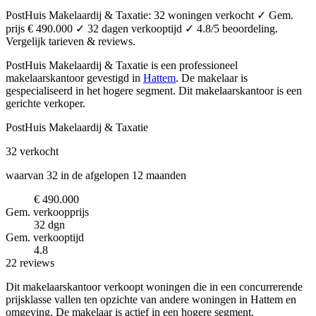
PostHuis Makelaardij & Taxatie: 32 woningen verkocht ✓ Gem.
prijs € 490.000 ✓ 32 dagen verkooptijd ✓ 4.8/5 beoordeling.
Vergelijk tarieven & reviews.
PostHuis Makelaardij & Taxatie is een professioneel
makelaarskantoor
gevestigd in
Hattem
.
De makelaar is
gespecialiseerd in het hogere segment.
Dit makelaarskantoor is een
gerichte verkoper.
PostHuis Makelaardij & Taxatie
32
verkocht
waarvan 32 in de afgelopen 12 maanden
€ 490.000
Gem. verkoopprijs
32 dgn
Gem. verkooptijd
4.8
22 reviews
Dit makelaarskantoor verkoopt woningen die in een concurrerende
prijsklasse vallen ten opzichte van andere woningen in Hattem en
omgeving. De makelaar is actief in een hogere segment.