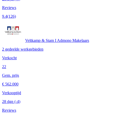
Reviews
9.4
(126)
Veltkamp & Stam I Admono Makelaars
2 gedeelde werkgebieden
Verkocht
22
Gem. prijs
€ 562.000
Verkooptijd
28 dgn
(-4)
Reviews