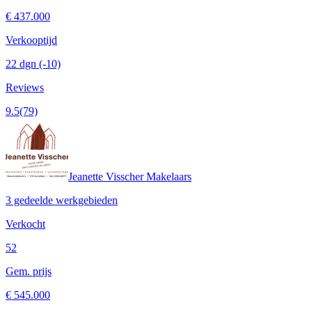
€ 437.000
Verkooptijd
22 dgn
(-10)
Reviews
9.5
(79)
Jeanette Visscher Makelaars
3 gedeelde werkgebieden
Verkocht
52
Gem. prijs
€ 545.000