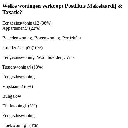
Welke woningen verkoopt PostHuis Makelaardij &
Taxatie?
Eengezinswoning
12
(38%)
Appartement
7
(22%)
Benedenwoning, Bovenwoning, Portiekflat
2-onder-1-kap
5
(16%)
Eengezinswoning, Woonboerderij, Villa
Tussenwoning
4
(13%)
Eengezinswoning
Vrijstaand
2
(6%)
Bungalow
Eindwoning
1
(3%)
Eengezinswoning
Hoekwoning
1
(3%)