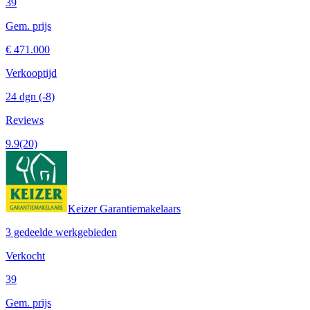
39
Gem. prijs
€ 471.000
Verkooptijd
24 dgn
(-8)
Reviews
9.9
(20)
Keizer Garantiemakelaars
3 gedeelde werkgebieden
Verkocht
39
Gem. prijs