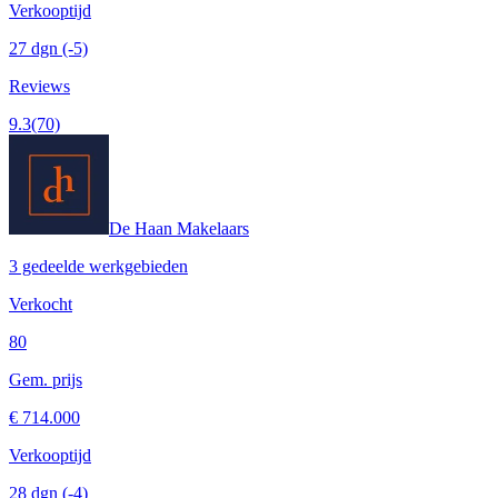
Verkooptijd
27 dgn
(-5)
Reviews
9.3
(70)
De Haan Makelaars
3 gedeelde werkgebieden
Verkocht
80
Gem. prijs
€ 714.000
Verkooptijd
28 dgn
(-4)