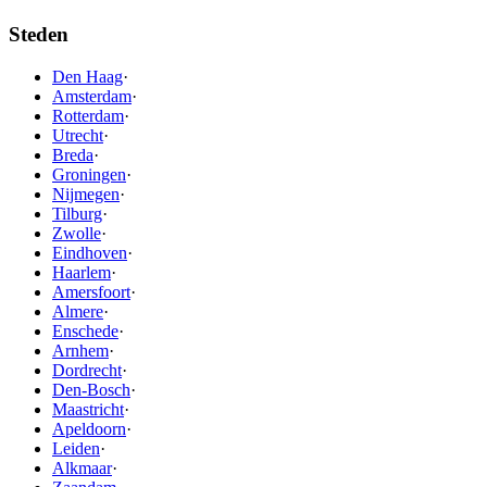
Steden
Den Haag
·
Amsterdam
·
Rotterdam
·
Utrecht
·
Breda
·
Groningen
·
Nijmegen
·
Tilburg
·
Zwolle
·
Eindhoven
·
Haarlem
·
Amersfoort
·
Almere
·
Enschede
·
Arnhem
·
Dordrecht
·
Den-Bosch
·
Maastricht
·
Apeldoorn
·
Leiden
·
Alkmaar
·