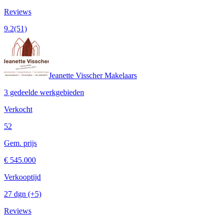
Reviews
9.2
(51)
Jeanette Visscher Makelaars
3 gedeelde werkgebieden
Verkocht
52
Gem. prijs
€ 545.000
Verkooptijd
27 dgn
(+5)
Reviews