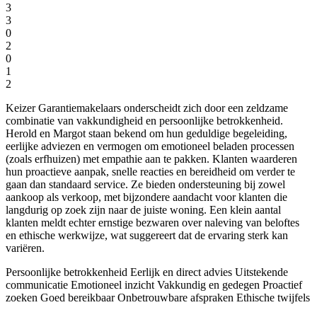
3
3
0
2
0
1
2
Keizer Garantiemakelaars onderscheidt zich door een zeldzame
combinatie van vakkundigheid en persoonlijke betrokkenheid.
Herold en Margot staan bekend om hun geduldige begeleiding,
eerlijke adviezen en vermogen om emotioneel beladen processen
(zoals erfhuizen) met empathie aan te pakken. Klanten waarderen
hun proactieve aanpak, snelle reacties en bereidheid om verder te
gaan dan standaard service. Ze bieden ondersteuning bij zowel
aankoop als verkoop, met bijzondere aandacht voor klanten die
langdurig op zoek zijn naar de juiste woning. Een klein aantal
klanten meldt echter ernstige bezwaren over naleving van beloftes
en ethische werkwijze, wat suggereert dat de ervaring sterk kan
variëren.
Persoonlijke betrokkenheid
Eerlijk en direct advies
Uitstekende
communicatie
Emotioneel inzicht
Vakkundig en gedegen
Proactief
zoeken
Goed bereikbaar
Onbetrouwbare afspraken
Ethische twijfels