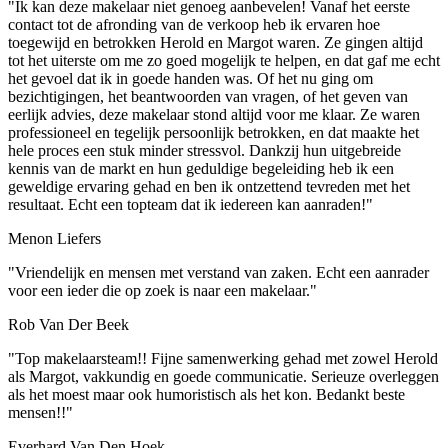
"Ik kan deze makelaar niet genoeg aanbevelen! Vanaf het eerste
contact tot de afronding van de verkoop heb ik ervaren hoe
toegewijd en betrokken Herold en Margot waren. Ze gingen altijd
tot het uiterste om me zo goed mogelijk te helpen, en dat gaf me echt
het gevoel dat ik in goede handen was. Of het nu ging om
bezichtigingen, het beantwoorden van vragen, of het geven van
eerlijk advies, deze makelaar stond altijd voor me klaar. Ze waren
professioneel en tegelijk persoonlijk betrokken, en dat maakte het
hele proces een stuk minder stressvol. Dankzij hun uitgebreide
kennis van de markt en hun geduldige begeleiding heb ik een
geweldige ervaring gehad en ben ik ontzettend tevreden met het
resultaat. Echt een topteam dat ik iedereen kan aanraden!"
Menon Liefers
"Vriendelijk en mensen met verstand van zaken. Echt een aanrader
voor een ieder die op zoek is naar een makelaar."
Rob Van Der Beek
"Top makelaarsteam!! Fijne samenwerking gehad met zowel Herold
als Margot, vakkundig en goede communicatie. Serieuze overleggen
als het moest maar ook humoristisch als het kon. Bedankt beste
mensen!!"
Everhard Van Den Hoek