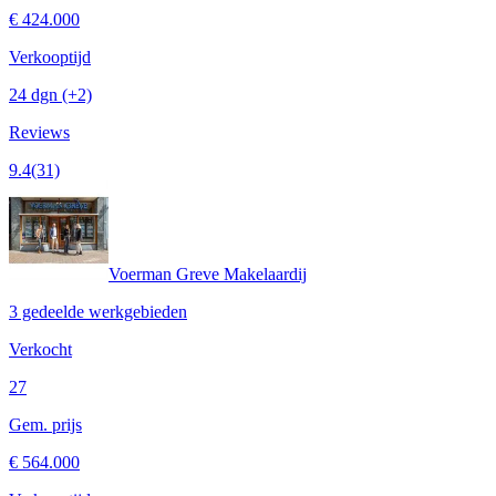
€ 424.000
Verkooptijd
24 dgn
(+2)
Reviews
9.4
(31)
Voerman Greve Makelaardij
3 gedeelde werkgebieden
Verkocht
27
Gem. prijs
€ 564.000