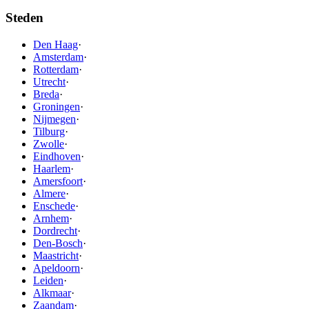
Steden
Den Haag
·
Amsterdam
·
Rotterdam
·
Utrecht
·
Breda
·
Groningen
·
Nijmegen
·
Tilburg
·
Zwolle
·
Eindhoven
·
Haarlem
·
Amersfoort
·
Almere
·
Enschede
·
Arnhem
·
Dordrecht
·
Den-Bosch
·
Maastricht
·
Apeldoorn
·
Leiden
·
Alkmaar
·
Zaandam
·