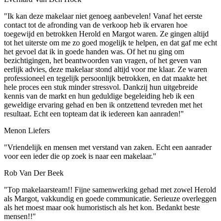
"Ik kan deze makelaar niet genoeg aanbevelen! Vanaf het eerste
contact tot de afronding van de verkoop heb ik ervaren hoe
toegewijd en betrokken Herold en Margot waren. Ze gingen altijd
tot het uiterste om me zo goed mogelijk te helpen, en dat gaf me echt
het gevoel dat ik in goede handen was. Of het nu ging om
bezichtigingen, het beantwoorden van vragen, of het geven van
eerlijk advies, deze makelaar stond altijd voor me klaar. Ze waren
professioneel en tegelijk persoonlijk betrokken, en dat maakte het
hele proces een stuk minder stressvol. Dankzij hun uitgebreide
kennis van de markt en hun geduldige begeleiding heb ik een
geweldige ervaring gehad en ben ik ontzettend tevreden met het
resultaat. Echt een topteam dat ik iedereen kan aanraden!"
Menon Liefers
"Vriendelijk en mensen met verstand van zaken. Echt een aanrader
voor een ieder die op zoek is naar een makelaar."
Rob Van Der Beek
"Top makelaarsteam!! Fijne samenwerking gehad met zowel Herold
als Margot, vakkundig en goede communicatie. Serieuze overleggen
als het moest maar ook humoristisch als het kon. Bedankt beste
mensen!!"