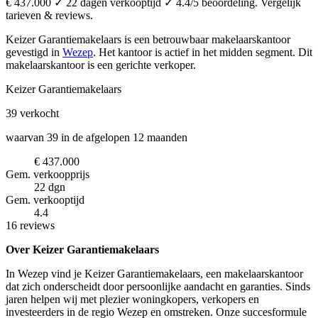
€ 437.000 ✓ 22 dagen verkooptijd ✓ 4.4/5 beoordeling. Vergelijk
tarieven & reviews.
Keizer Garantiemakelaars is een betrouwbaar makelaarskantoor
gevestigd in
Wezep
.
Het kantoor is actief in het midden segment.
Dit
makelaarskantoor is een gerichte verkoper.
Keizer Garantiemakelaars
39
verkocht
waarvan 39 in de afgelopen 12 maanden
€ 437.000
Gem. verkoopprijs
22 dgn
Gem. verkooptijd
4.4
16 reviews
Over Keizer Garantiemakelaars
In Wezep vind je Keizer Garantiemakelaars, een makelaarskantoor
dat zich onderscheidt door persoonlijke aandacht en garanties. Sinds
jaren helpen wij met plezier woningkopers, verkopers en
investeerders in de regio Wezep en omstreken. Onze succesformule