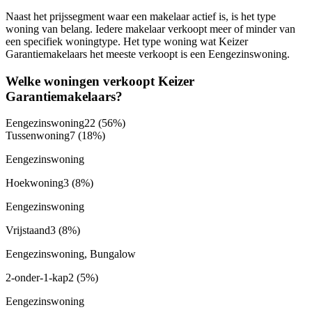
Naast het prijssegment waar een makelaar actief is, is het type
woning van belang. Iedere makelaar verkoopt meer of minder van
een specifiek woningtype. Het type woning wat Keizer
Garantiemakelaars het meeste verkoopt is een Eengezinswoning.
Welke woningen verkoopt Keizer
Garantiemakelaars?
Eengezinswoning
22
(56%)
Tussenwoning
7
(18%)
Eengezinswoning
Hoekwoning
3
(8%)
Eengezinswoning
Vrijstaand
3
(8%)
Eengezinswoning, Bungalow
2-onder-1-kap
2
(5%)
Eengezinswoning