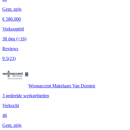
Gem. prijs
€ 586.000
Verkooptijd
38 dgn
(+16)
Reviews
9.5
(23)
Woonaccent Makelaars Van Dorsten
3 gedeelde werkgebieden
Verkocht
46
Gem. prijs