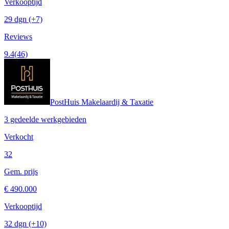
Verkooptijd
29 dgn
(+7)
Reviews
9.4
(46)
PostHuis Makelaardij & Taxatie
3 gedeelde werkgebieden
Verkocht
32
Gem. prijs
€ 490.000
Verkooptijd
32 dgn
(+10)