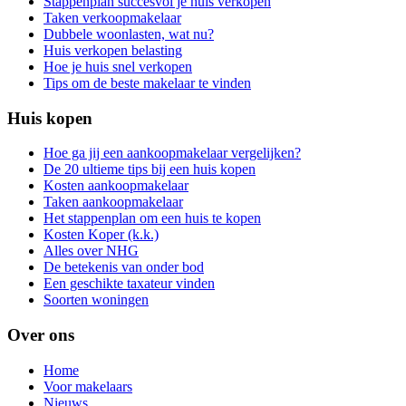
Stappenplan succesvol je huis verkopen
Taken verkoopmakelaar
Dubbele woonlasten, wat nu?
Huis verkopen belasting
Hoe je huis snel verkopen
Tips om de beste makelaar te vinden
Huis kopen
Hoe ga jij een aankoopmakelaar vergelijken?
De 20 ultieme tips bij een huis kopen
Kosten aankoopmakelaar
Taken aankoopmakelaar
Het stappenplan om een huis te kopen
Kosten Koper (k.k.)
Alles over NHG
De betekenis van onder bod
Een geschikte taxateur vinden
Soorten woningen
Over ons
Home
Voor makelaars
Nieuws