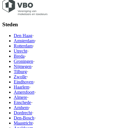
Steden
Den Haag
·
Amsterdam
·
Rotterdam
·
Utrecht
·
Breda
·
Groningen
·
Nijmegen
·
Tilburg
·
Zwolle
·
Eindhoven
·
Haarlem
·
Amersfoort
·
Almere
·
Enschede
·
Arnhem
·
Dordrecht
·
Den-Bosch
·
Maastricht
·