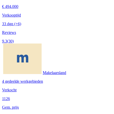
€ 494.000
Verkooptijd
33 dgn
(+6)
Reviews
9.3
(30)
Makelaarsland
4 gedeelde werkgebieden
Verkocht
1126
Gem. prijs