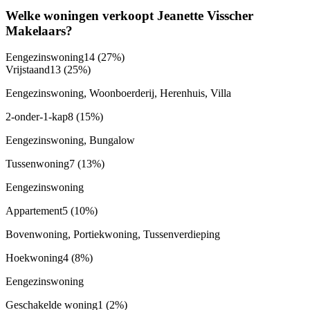
Welke woningen verkoopt Jeanette Visscher
Makelaars?
Eengezinswoning
14
(27%)
Vrijstaand
13
(25%)
Eengezinswoning, Woonboerderij, Herenhuis, Villa
2-onder-1-kap
8
(15%)
Eengezinswoning, Bungalow
Tussenwoning
7
(13%)
Eengezinswoning
Appartement
5
(10%)
Bovenwoning, Portiekwoning, Tussenverdieping
Hoekwoning
4
(8%)
Eengezinswoning
Geschakelde woning
1
(2%)