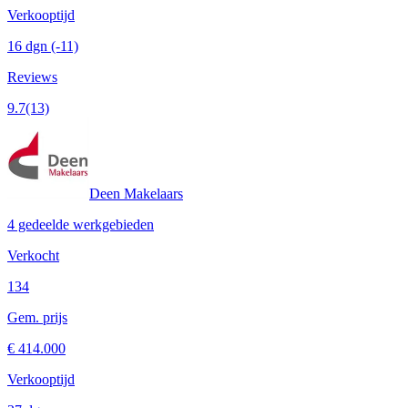
Verkooptijd
16 dgn
(-11)
Reviews
9.7
(13)
Deen Makelaars
4 gedeelde werkgebieden
Verkocht
134
Gem. prijs
€ 414.000
Verkooptijd