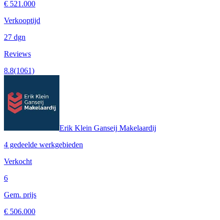
€ 521.000
Verkooptijd
27 dgn
Reviews
8.8
(1061)
Erik Klein Ganseij Makelaardij
4 gedeelde werkgebieden
Verkocht
6
Gem. prijs
€ 506.000