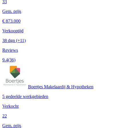
33
Gem. prijs
€ 873.000
Verkooptijd
38 dgn
(+11)
Reviews
9.4
(36)
Boertjes Makelaardij & Hypotheken
5 gedeelde werkgebieden
Verkocht
22
Gem. prijs