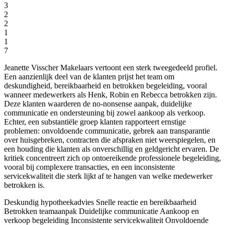
3
2
2
1
1
7
Jeanette Visscher Makelaars vertoont een sterk tweegedeeld profiel.
Een aanzienlijk deel van de klanten prijst het team om
deskundigheid, bereikbaarheid en betrokken begeleiding, vooral
wanneer medewerkers als Henk, Robin en Rebecca betrokken zijn.
Deze klanten waarderen de no-nonsense aanpak, duidelijke
communicatie en ondersteuning bij zowel aankoop als verkoop.
Echter, een substantiële groep klanten rapporteert ernstige
problemen: onvoldoende communicatie, gebrek aan transparantie
over huisgebreken, contracten die afspraken niet weerspiegelen, en
een houding die klanten als onverschillig en geldgericht ervaren. De
kritiek concentreert zich op ontoereikende professionele begeleiding,
vooral bij complexere transacties, en een inconsistente
servicekwaliteit die sterk lijkt af te hangen van welke medewerker
betrokken is.
Deskundig hypotheekadvies
Snelle reactie en bereikbaarheid
Betrokken teamaanpak
Duidelijke communicatie
Aankoop en
verkoop begeleiding
Inconsistente servicekwaliteit
Onvoldoende