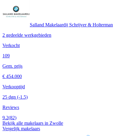
Salland Makelaardij Schrijver & Holterman
2 gedeelde werkgebieden
Verkocht
109
Gem. prijs
€ 454.000
Verkooptijd
25 dgn
(-1.5)
Reviews
9.2
(82)
Bekijk alle makelaars in Zwolle
Vergelijk makelaars