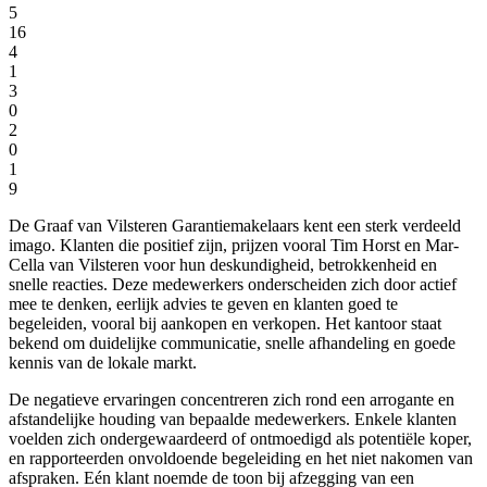
5
16
4
1
3
0
2
0
1
9
De Graaf van Vilsteren Garantiemakelaars kent een sterk verdeeld
imago. Klanten die positief zijn, prijzen vooral Tim Horst en Mar-
Cella van Vilsteren voor hun deskundigheid, betrokkenheid en
snelle reacties. Deze medewerkers onderscheiden zich door actief
mee te denken, eerlijk advies te geven en klanten goed te
begeleiden, vooral bij aankopen en verkopen. Het kantoor staat
bekend om duidelijke communicatie, snelle afhandeling en goede
kennis van de lokale markt.
De negatieve ervaringen concentreren zich rond een arrogante en
afstandelijke houding van bepaalde medewerkers. Enkele klanten
voelden zich ondergewaardeerd of ontmoedigd als potentiële koper,
en rapporteerden onvoldoende begeleiding en het niet nakomen van
afspraken. Eén klant noemde de toon bij afzegging van een