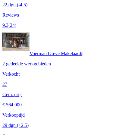
22 dgn
(-4.5)
Reviews
9.3
(24)
Voerman Greve Makelaardij
2 gedeelde werkgebieden
Verkocht
27
Gem. prijs
€ 564.000
Verkooptijd
29 dgn
(+2.5)