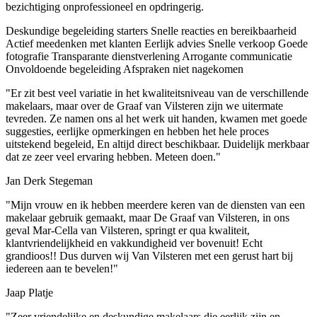
bezichtiging onprofessioneel en opdringerig.
Deskundige begeleiding starters
Snelle reacties en bereikbaarheid
Actief meedenken met klanten
Eerlijk advies
Snelle verkoop
Goede
fotografie
Transparante dienstverlening
Arrogante communicatie
Onvoldoende begeleiding
Afspraken niet nagekomen
"Er zit best veel variatie in het kwaliteitsniveau van de verschillende
makelaars, maar over de Graaf van Vilsteren zijn we uitermate
tevreden. Ze namen ons al het werk uit handen, kwamen met goede
suggesties, eerlijke opmerkingen en hebben het hele proces
uitstekend begeleid, En altijd direct beschikbaar. Duidelijk merkbaar
dat ze zeer veel ervaring hebben. Meteen doen."
Jan Derk Stegeman
"Mijn vrouw en ik hebben meerdere keren van de diensten van een
makelaar gebruik gemaakt, maar De Graaf van Vilsteren, in ons
geval Mar-Cella van Vilsteren, springt er qua kwaliteit,
klantvriendelijkheid en vakkundigheid ver bovenuit! Echt
grandioos!! Dus durven wij Van Vilsteren met een gerust hart bij
iedereen aan te bevelen!"
Jaap Platje
"Zeer vriendelijke en deskundige makelaars die eerlijk zijn en