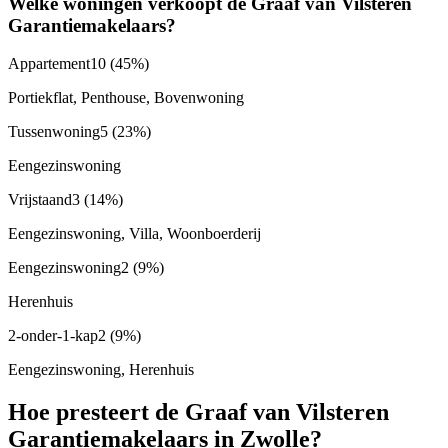
Welke woningen verkoopt de Graaf van Vilsteren
Garantiemakelaars?
Appartement
10
(45%)
Portiekflat, Penthouse, Bovenwoning
Tussenwoning
5
(23%)
Eengezinswoning
Vrijstaand
3
(14%)
Eengezinswoning, Villa, Woonboerderij
Eengezinswoning
2
(9%)
Herenhuis
2-onder-1-kap
2
(9%)
Eengezinswoning, Herenhuis
Hoe presteert de Graaf van Vilsteren
Garantiemakelaars in Zwolle?