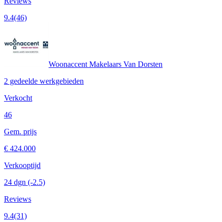
Reviews
9.4
(46)
Woonaccent Makelaars Van Dorsten
2 gedeelde werkgebieden
Verkocht
46
Gem. prijs
€ 424.000
Verkooptijd
24 dgn
(-2.5)
Reviews
9.4
(31)