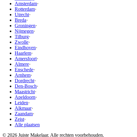
Amsterdam
·
Rotterdam
·
Utrecht
·
Breda
·
Groningen
·
Nijmegen
·
Tilburg
·
Zwolle
·
Eindhoven
·
Haarlem
·
Amersfoort
·
Almere
·
Enschede
·
Arnhem
·
Dordrecht
·
Den-Bosch
·
Maastricht
·
Apeldoorn
·
Leiden
·
Alkmaar
·
Zaandam
·
Zeist
·
Alle plaatsen
© 2026 Juiste Makelaar. Alle rechten voorbehouden.