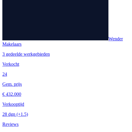
Wender
Makelaars
3 gedeelde werkgebieden
Verkocht
24
Gem. prijs
€ 432.000
Verkooptijd
28 dgn
(+1.5)
Reviews