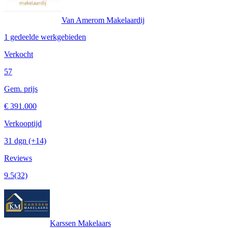
Van Amerom Makelaardij
1 gedeelde werkgebieden
Verkocht
57
Gem. prijs
€ 391.000
Verkooptijd
31 dgn
(+14)
Reviews
9.5
(32)
Karssen Makelaars