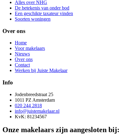
Alles over NHG
De betekenis van onder bod
Een geschikte taxateur vinden
Soorten woningen
Over ons
Home
Voor makelaars
Nieuws
Over ons
Contact
Werken bij Juiste Makelaar
Info
Jodenbreedstraat 25
1011 PZ Amsterdam
020 244 2818
info@juistemakelaar.nl
KvK: 81234567
Onze makelaars zijn aangesloten bij: