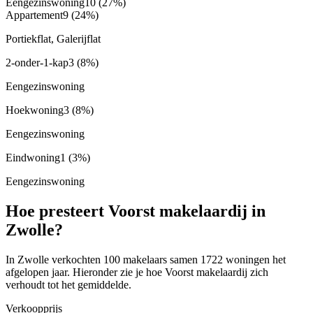
Eengezinswoning
10
(27%)
Appartement
9
(24%)
Portiekflat, Galerijflat
2-onder-1-kap
3
(8%)
Eengezinswoning
Hoekwoning
3
(8%)
Eengezinswoning
Eindwoning
1
(3%)
Eengezinswoning
Hoe presteert Voorst makelaardij in
Zwolle?
In Zwolle verkochten 100 makelaars samen 1722 woningen het
afgelopen jaar. Hieronder zie je hoe Voorst makelaardij zich
verhoudt tot het gemiddelde.
Verkoopprijs