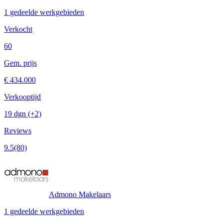
1 gedeelde werkgebieden
Verkocht
60
Gem. prijs
€ 434.000
Verkooptijd
19 dgn
(+2)
Reviews
9.5
(80)
Admono Makelaars
1 gedeelde werkgebieden