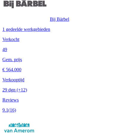
Bij Bärbel
1 gedeelde werkgebieden
Verkocht
49
Gem. prijs
€ 564.000
Verkooptijd
29 dgn
(+12)
Reviews
9.1
(16)