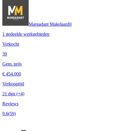
Margadant Makelaardij
1 gedeelde werkgebieden
Verkocht
39
Gem. prijs
€ 454.000
Verkooptijd
21 dgn
(+4)
Reviews
9.6
(59)