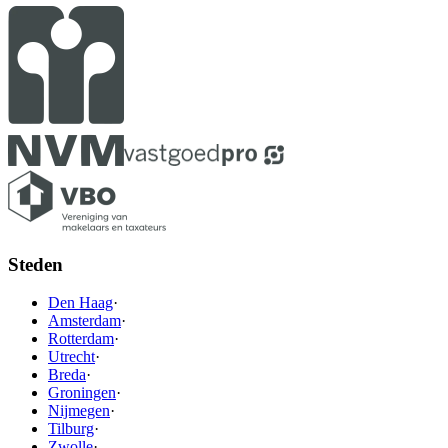
Steden
Den Haag
·
Amsterdam
·
Rotterdam
·
Utrecht
·
Breda
·
Groningen
·
Nijmegen
·
Tilburg
·
Zwolle
·