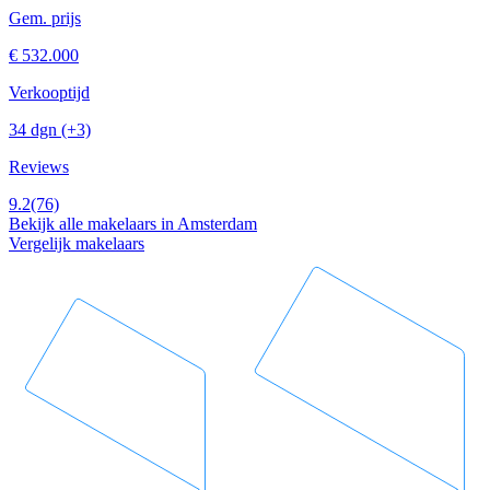
Gem. prijs
€ 532.000
Verkooptijd
34 dgn
(+3)
Reviews
9.2
(76)
Bekijk alle makelaars in Amsterdam
Vergelijk makelaars