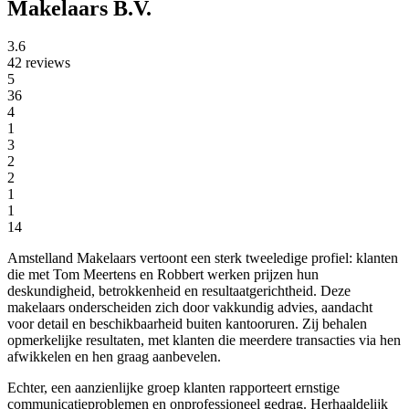
Makelaars B.V.
3.6
42 reviews
5
36
4
1
3
2
2
1
1
14
Amstelland Makelaars vertoont een sterk tweeledige profiel: klanten
die met Tom Meertens en Robbert werken prijzen hun
deskundigheid, betrokkenheid en resultaatgerichtheid. Deze
makelaars onderscheiden zich door vakkundig advies, aandacht
voor detail en beschikbaarheid buiten kantooruren. Zij behalen
opmerkelijke resultaten, met klanten die meerdere transacties via hen
afwikkelen en hen graag aanbevelen.
Echter, een aanzienlijke groep klanten rapporteert ernstige
communicatieproblemen en onprofessioneel gedrag. Herhaaldelijk