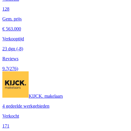
128
Gem. prijs
€ 563.000
Verkooptijd
23 dgn
(-8)
Reviews
9.7
(276)
KIJCK. makelaars
4 gedeelde werkgebieden
Verkocht
171