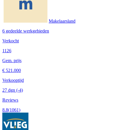
Makelaarsland
6 gedeelde werkgebieden
Verkocht
1126
Gem. prijs
€ 521.000
Verkooptijd
27 dgn
(-4)
Reviews
8.8
(1061)