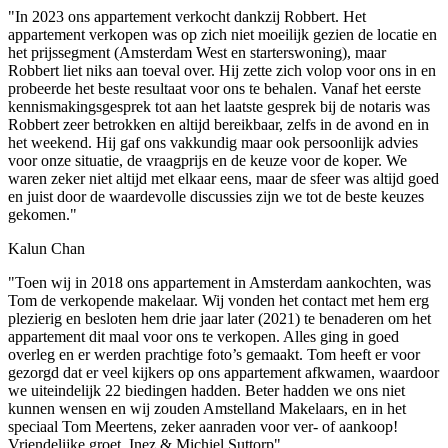
"In 2023 ons appartement verkocht dankzij Robbert. Het
appartement verkopen was op zich niet moeilijk gezien de locatie en
het prijssegment (Amsterdam West en starterswoning), maar
Robbert liet niks aan toeval over. Hij zette zich volop voor ons in en
probeerde het beste resultaat voor ons te behalen. Vanaf het eerste
kennismakingsgesprek tot aan het laatste gesprek bij de notaris was
Robbert zeer betrokken en altijd bereikbaar, zelfs in de avond en in
het weekend. Hij gaf ons vakkundig maar ook persoonlijk advies
voor onze situatie, de vraagprijs en de keuze voor de koper. We
waren zeker niet altijd met elkaar eens, maar de sfeer was altijd goed
en juist door de waardevolle discussies zijn we tot de beste keuzes
gekomen."
Kalun Chan
"Toen wij in 2018 ons appartement in Amsterdam aankochten, was
Tom de verkopende makelaar. Wij vonden het contact met hem erg
plezierig en besloten hem drie jaar later (2021) te benaderen om het
appartement dit maal voor ons te verkopen. Alles ging in goed
overleg en er werden prachtige foto’s gemaakt. Tom heeft er voor
gezorgd dat er veel kijkers op ons appartement afkwamen, waardoor
we uiteindelijk 22 biedingen hadden. Beter hadden we ons niet
kunnen wensen en wij zouden Amstelland Makelaars, en in het
speciaal Tom Meertens, zeker aanraden voor ver- of aankoop!
Vriendelijke groet, Inez & Michiel Suttorp"