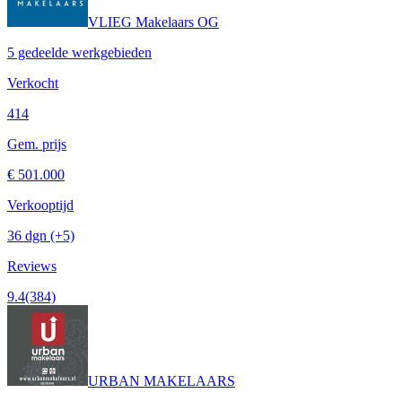
VLIEG Makelaars OG
5 gedeelde werkgebieden
Verkocht
414
Gem. prijs
€ 501.000
Verkooptijd
36 dgn
(+5)
Reviews
9.4
(384)
URBAN MAKELAARS