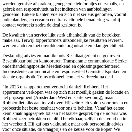
worden gemiste afspraken, genegeerde telefoontjes en e-mails, en
gebrek aan responsiviteit na het indienen van aanbiedingen
genoemd. Enkele klanten voelen zich niet serieus genomen, vooral
buitenlanders, en ervaren een transactionele benadering waarbij
contact verbreekt zodra de deal gesloten is.
De kwaliteit van service lijkt sterk afhankelijk van de betrokken
makelaar. Terwijl topperformers uitzonderlijke resultaten leveren,
werken anderen met onvoldoende organisatie en klantgerichtheid.
Deskundig advies en marktkennis
Resultaatgericht en gedreven
Beschikbaar buiten kantooruren
Transparante communicatie
Sterke
onderhandelingspositie
Meedenkend en oplossingsgeoriënteerd
Inconsistente communicatie en responsiviteit
Gemiste afspraken en
slechte organisatie
Transactioneel, contact verbreekt na deal
"In 2023 ons appartement verkocht dankzij Robbert. Het
appartement verkopen was op zich niet moeilijk gezien de locatie en
het prijssegment (Amsterdam West en starterswoning), maar
Robbert liet niks aan toeval over. Hij zette zich volop voor ons in en
probeerde het beste resultaat voor ons te behalen. Vanaf het eerste
kennismakingsgesprek tot aan het laatste gesprek bij de notaris was
Robbert zeer betrokken en altijd bereikbaar, zelfs in de avond en in
het weekend. Hij gaf ons vakkundig maar ook persoonlijk advies
voor onze situatie, de vraagprijs en de keuze voor de koper. We