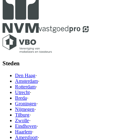
Steden
Den Haag
·
Amsterdam
·
Rotterdam
·
Utrecht
·
Breda
·
Groningen
·
Nijmegen
·
Tilburg
·
Zwolle
·
Eindhoven
·
Haarlem
·
Amersfoort
·