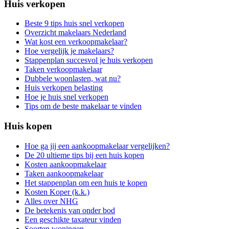
Huis verkopen
Beste 9 tips huis snel verkopen
Overzicht makelaars Nederland
Wat kost een verkoopmakelaar?
Hoe vergelijk je makelaars?
Stappenplan succesvol je huis verkopen
Taken verkoopmakelaar
Dubbele woonlasten, wat nu?
Huis verkopen belasting
Hoe je huis snel verkopen
Tips om de beste makelaar te vinden
Huis kopen
Hoe ga jij een aankoopmakelaar vergelijken?
De 20 ultieme tips bij een huis kopen
Kosten aankoopmakelaar
Taken aankoopmakelaar
Het stappenplan om een huis te kopen
Kosten Koper (k.k.)
Alles over NHG
De betekenis van onder bod
Een geschikte taxateur vinden
Soorten woningen