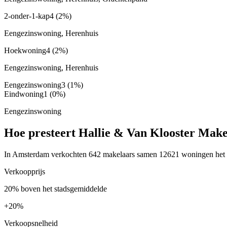
2-onder-1-kap
4
(2%)
Eengezinswoning, Herenhuis
Hoekwoning
4
(2%)
Eengezinswoning, Herenhuis
Eengezinswoning
3
(1%)
Eindwoning
1
(0%)
Eengezinswoning
Hoe presteert Hallie & Van Klooster Mak
In Amsterdam verkochten 642 makelaars samen 12621 woningen het afg
Verkoopprijs
20% boven het stadsgemiddelde
+
20%
Verkoopsnelheid