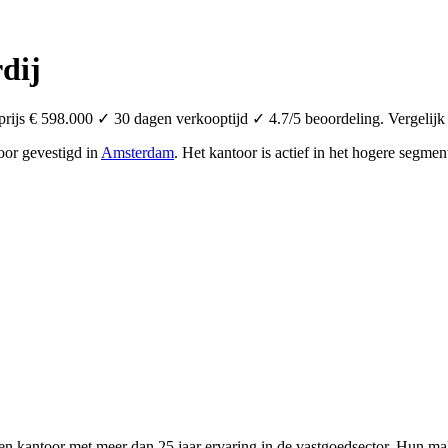
dij
ijs € 598.000 ✓ 30 dagen verkooptijd ✓ 4.7/5 beoordeling. Vergelijk 
toor
gevestigd in
Amsterdam
.
Het kantoor is actief in het hogere segmen
n kantoor met meer dan 25 jaar ervaring in de vastgoedsector. Hun mak