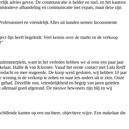
rlijk advies geven. De communicatie is helder en snel, en het kantoor
nistratieve afhandeling en communicatie met expats, maar deze zijn
rofessioneel en vriendelijk
Alles uit handen nemen
Inconsistente
ject fijn heeft begeleidt. Veel kennis over de markt en de verkoop
!"
lemmerplein, want in het verleden hebben we al eens een paar jaar
aar, Hallie & van Klooster. Vanaf het eerste contact met Lida Reiff
 meedacht en mee reageerde. De koop werd gesloten, wij hebben 10 jaar
oning in de verkoop te zetten en naar iets anders uit te zien. Onze
ehad. Dezelfde rust, vriendelijkheid en begrip van jaren geleden
t allemaal goed afgerond. De nieuwe bewoners zijn blij en wij
schillende kanten op een nuchtere, objectieve wijze. Een makelaar die