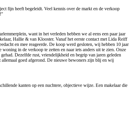
ject fijn heeft begeleidt. Veel kennis over de markt en de verkoop
!"
lemmerplein, want in het verleden hebben we al eens een paar jaar
aar, Hallie & van Klooster. Vanaf het eerste contact met Lida Reiff
 meedacht en mee reageerde. De koop werd gesloten, wij hebben 10 jaar
oning in de verkoop te zetten en naar iets anders uit te zien. Onze
ehad. Dezelfde rust, vriendelijkheid en begrip van jaren geleden
t allemaal goed afgerond. De nieuwe bewoners zijn blij en wij
schillende kanten op een nuchtere, objectieve wijze. Een makelaar die