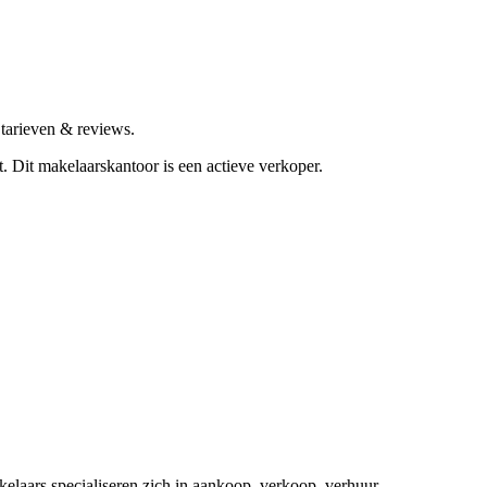
tarieven & reviews.
t.
Dit makelaarskantoor is een actieve verkoper.
elaars specialiseren zich in aankoop, verkoop, verhuur,