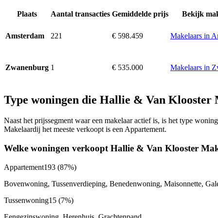
Plaats
Aantal transacties
Gemiddelde prijs
Bekijk mak
221
€ 598.459
Makelaars in 
Amsterdam
1
€ 535.000
Makelaars in 
Zwanenburg
Type woningen die Hallie & Van Klooster 
Naast het prijssegment waar een makelaar actief is, is het type won
Makelaardij het meeste verkoopt is een Appartement.
Welke woningen verkoopt Hallie & Van Klooster Mak
Appartement
193
(87%)
Bovenwoning, Tussenverdieping, Benedenwoning, Maisonnette, Galer
Tussenwoning
15
(7%)
Eengezinswoning, Herenhuis, Grachtenpand