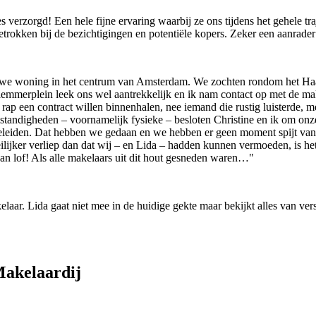
verzorgd! Een hele fijne ervaring waarbij ze ons tijdens het gehele tra
rokken bij de bezichtigingen en potentiële kopers. Zeker een aanrader
euwe woning in het centrum van Amsterdam. We zochten rondom het Haar
erplein leek ons wel aantrekkelijk en ik nam contact op met de makel
 rap een contract willen binnenhalen, nee iemand die rustig luisterde,
ndigheden – voornamelijk fysieke – besloten Christine en ik om onze w
geleiden. Dat hebben we gedaan en we hebben er geen moment spijt van g
lijker verliep dan dat wij – en Lida – hadden kunnen vermoeden, is he
an lof! Als alle makelaars uit dit hout gesneden waren…"
aar. Lida gaat niet mee in de huidige gekte maar bekijkt alles van ver
Makelaardij