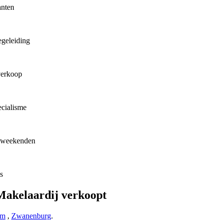
anten
egeleiding
 verkoop
ecialisme
in weekenden
s
Makelaardij verkoopt
am
,
Zwanenburg
.