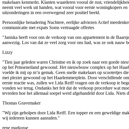
makelaars kenmerkt. Klanten waarderen vooral de rust, vriendelijkhei
neemt veel werk uit handen, wat vooral voor eerste woningkopers en 
uitzonderingen in een overwegend zeer positief beeld.
Persoonlijke benadering
Nuchtere, eerlijke adviezen
Actief meedenken
communicatie met expats
Soms vertraagde offertes
"Janiska heeft voor ons de verkoop van ons appartement in de Baarsjes 
aanwezig. Los van dat ze veel zorg voor ons had, was ze ook nauw bet
Lizzy
"Tien jaar geleden waren Christine en ik op zoek naar een goede ni
op het Prinseneiland gewoond. Het nieuwbouw complex op het Haarlemm
voelde ik mij op m’n gemak. Geen snelle makelaars op scootertjes die
met plezier gewoond op het Haarlemmerplein. Door verschillende omsta
eerste reactie was, zullen we Lida Reiff vragen om de verkoop te be
vonden we terug. Ondanks het feit dat de verkoop procedure wat moei
tevreden hoe het allemaal soepel werd afgehandeld door Lida. Niets d
Thomas Gravemaker
"Wij zijn geholpen door Lida Reiff. Een topper en een geweldige makel
wij iedereen kunnen aanraden."
rene markusse