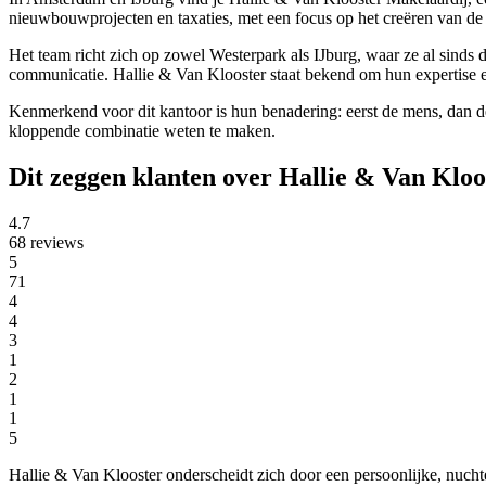
nieuwbouwprojecten en taxaties, met een focus op het creëren van de 
Het team richt zich op zowel Westerpark als IJburg, waar ze al sinds
communicatie. Hallie & Van Klooster staat bekend om hun expertise e
Kenmerkend voor dit kantoor is hun benadering: eerst de mens, dan de
kloppende combinatie weten te maken.
Dit zeggen klanten over Hallie & Van Klo
4.7
68 reviews
5
71
4
4
3
1
2
1
1
5
Hallie & Van Klooster onderscheidt zich door een persoonlijke, nucht