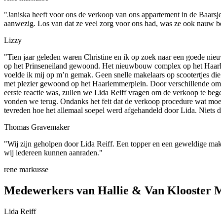
"Janiska heeft voor ons de verkoop van ons appartement in de Baarsjes 
aanwezig. Los van dat ze veel zorg voor ons had, was ze ook nauw bet
Lizzy
"Tien jaar geleden waren Christine en ik op zoek naar een goede ni
op het Prinseneiland gewoond. Het nieuwbouw complex op het Haarlemm
voelde ik mij op m’n gemak. Geen snelle makelaars op scootertjes die
met plezier gewoond op het Haarlemmerplein. Door verschillende omsta
eerste reactie was, zullen we Lida Reiff vragen om de verkoop te be
vonden we terug. Ondanks het feit dat de verkoop procedure wat moei
tevreden hoe het allemaal soepel werd afgehandeld door Lida. Niets d
Thomas Gravemaker
"Wij zijn geholpen door Lida Reiff. Een topper en een geweldige makel
wij iedereen kunnen aanraden."
rene markusse
Medewerkers van Hallie & Van Klooster 
Lida Reiff