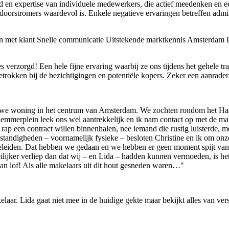
d en expertise van individuele medewerkers, die actief meedenken en ee
doorstromers waardevol is. Enkele negatieve ervaringen betreffen admi
 met klant
Snelle communicatie
Uitstekende marktkennis Amsterdam
P
verzorgd! Een hele fijne ervaring waarbij ze ons tijdens het gehele tra
rokken bij de bezichtigingen en potentiële kopers. Zeker een aanrader
euwe woning in het centrum van Amsterdam. We zochten rondom het Haar
erplein leek ons wel aantrekkelijk en ik nam contact op met de makel
 rap een contract willen binnenhalen, nee iemand die rustig luisterde,
ndigheden – voornamelijk fysieke – besloten Christine en ik om onze w
geleiden. Dat hebben we gedaan en we hebben er geen moment spijt van g
lijker verliep dan dat wij – en Lida – hadden kunnen vermoeden, is he
an lof! Als alle makelaars uit dit hout gesneden waren…"
aar. Lida gaat niet mee in de huidige gekte maar bekijkt alles van ver