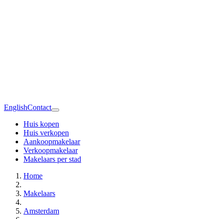
English
Contact
Huis kopen
Huis verkopen
Aankoopmakelaar
Verkoopmakelaar
Makelaars per stad
Home
Makelaars
Amsterdam