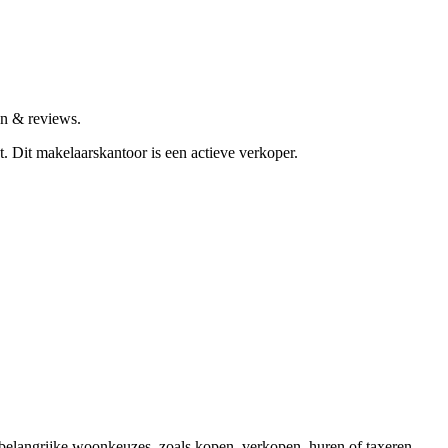
en & reviews.
t.
Dit makelaarskantoor is een actieve verkoper.
elangrijke woonkeuzes, zoals kopen, verkopen, huren of taxeren.