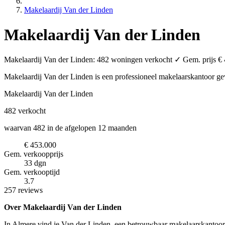
Makelaardij Van der Linden
Makelaardij Van der Linden
Makelaardij Van der Linden: 482 woningen verkocht ✓ Gem. prijs € 4
Makelaardij Van der Linden is een professioneel makelaarskantoor
ge
Makelaardij Van der Linden
482
verkocht
waarvan 482 in de afgelopen 12 maanden
€ 453.000
Gem. verkoopprijs
33 dgn
Gem. verkooptijd
3.7
257 reviews
Over Makelaardij Van der Linden
In Almere vind je Van der Linden, een betrouwbaar makelaarskantoor