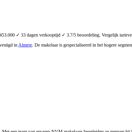
53.000 ✓ 33 dagen verkooptijd ✓ 3.7/5 beoordeling. Vergelijk tariev
vestigd in
Almere
.
De makelaar is gespecialiseerd in het hogere segmen
. Met een team van ervaren NVM-makelaars begeleiden ze mensen bij b