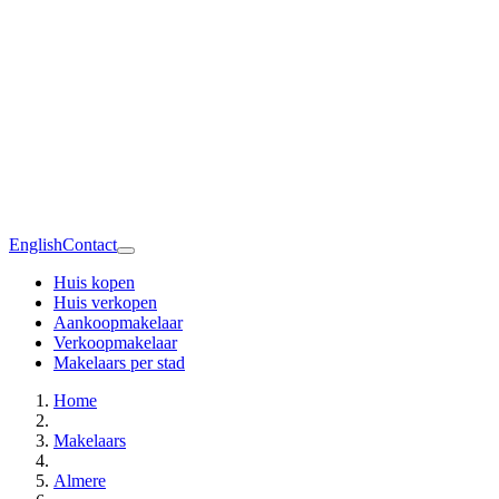
English
Contact
Huis kopen
Huis verkopen
Aankoopmakelaar
Verkoopmakelaar
Makelaars per stad
Home
Makelaars
Almere