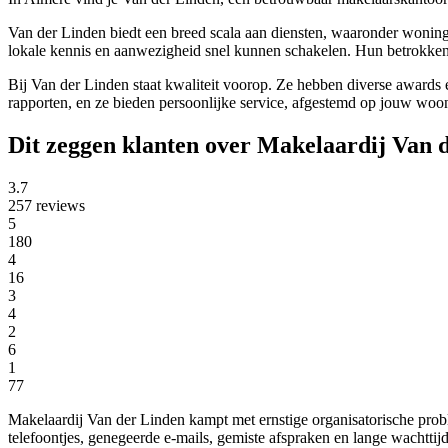
Van der Linden biedt een breed scala aan diensten, waaronder woni
lokale kennis en aanwezigheid snel kunnen schakelen. Hun betrokken
Bij Van der Linden staat kwaliteit voorop. Ze hebben diverse awards e
rapporten, en ze bieden persoonlijke service, afgestemd op jouw wo
Dit zeggen klanten over Makelaardij Van 
3.7
257 reviews
5
180
4
16
3
4
2
6
1
77
Makelaardij Van der Linden kampt met ernstige organisatorische prob
telefoontjes, genegeerde e-mails, gemiste afspraken en lange wachttijd