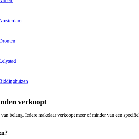
 Almere
 Amsterdam
 Dronten
Lelystad
 Biddinghuizen
inden verkoopt
ing van belang. Iedere makelaar verkoopt meer of minder van een speci
en?