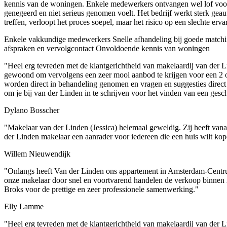
kennis van de woningen. Enkele medewerkers ontvangen wel lof voor h
genegeerd en niet serieus genomen voelt. Het bedrijf werkt sterk geau
treffen, verloopt het proces soepel, maar het risico op een slechte ervar
Enkele vakkundige medewerkers
Snelle afhandeling bij goede match
afspraken en vervolgcontact
Onvoldoende kennis van woningen
"Heel erg tevreden met de klantgerichtheid van makelaardij van der L
gewoond om vervolgens een zeer mooi aanbod te krijgen voor een 2 
worden direct in behandeling genomen en vragen en suggesties direct 
om je bij van der Linden in te schrijven voor het vinden van een ges
Dylano Bosscher
"Makelaar van der Linden (Jessica) helemaal geweldig. Zij heeft vana
der Linden makelaar een aanrader voor iedereen die een huis wilt k
Willem Nieuwendijk
"Onlangs heeft Van der Linden ons appartement in Amsterdam-Centru
onze makelaar door snel en voortvarend handelen de verkoop binnen 2 
Broks voor de prettige en zeer professionele samenwerking."
Elly Lamme
"Heel erg tevreden met de klantgerichtheid van makelaardij van der L