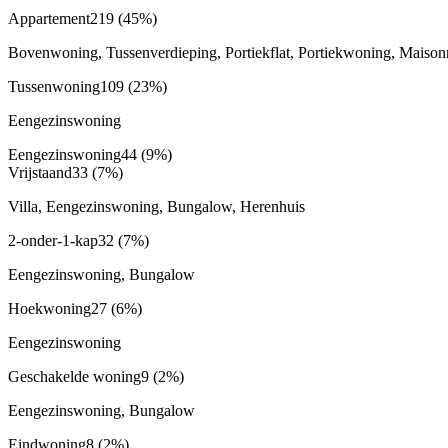
Appartement
219
(45%)
Bovenwoning, Tussenverdieping, Portiekflat, Portiekwoning, Maison
Tussenwoning
109
(23%)
Eengezinswoning
Eengezinswoning
44
(9%)
Vrijstaand
33
(7%)
Villa, Eengezinswoning, Bungalow, Herenhuis
2-onder-1-kap
32
(7%)
Eengezinswoning, Bungalow
Hoekwoning
27
(6%)
Eengezinswoning
Geschakelde woning
9
(2%)
Eengezinswoning, Bungalow
Eindwoning
8
(2%)