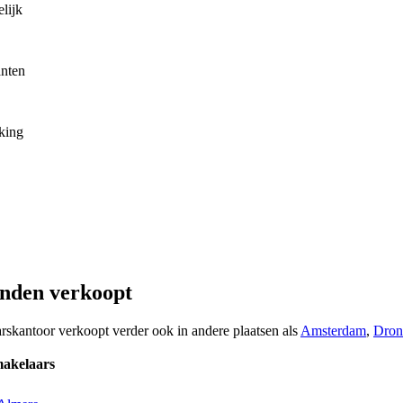
lijk
anten
rking
inden verkoopt
arskantoor verkoopt verder ook in andere plaatsen als
Amsterdam
,
Dron
makelaars