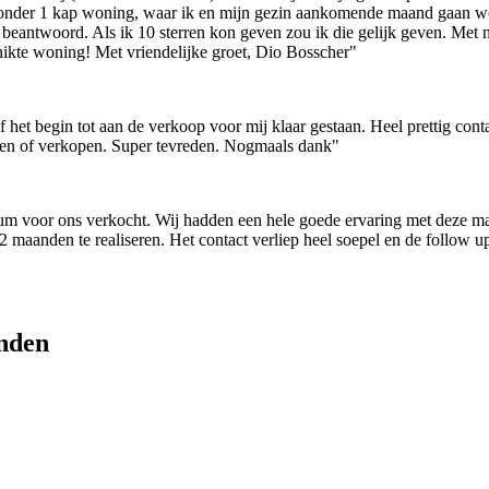
onder 1 kap woning, waar ik en mijn gezin aankomende maand gaan won
beantwoord. Als ik 10 sterren kon geven zou ik die gelijk geven. Met n
chikte woning! Met vriendelijke groet, Dio Bosscher"
f het begin tot aan de verkoop voor mij klaar gestaan. Heel prettig co
open of verkopen. Super tevreden. Nogmaals dank"
m voor ons verkocht. Wij hadden een hele goede ervaring met deze ma
maanden te realiseren. Het contact verliep heel soepel en de follow up
nden