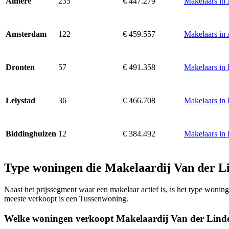
235
€ 447.279
Makelaars in
Almere
122
€ 459.557
Makelaars in
Amsterdam
57
€ 491.358
Makelaars in
Dronten
36
€ 466.708
Makelaars in 
Lelystad
12
€ 384.492
Makelaars in
Biddinghuizen
Type woningen die Makelaardij Van der L
Naast het prijssegment waar een makelaar actief is, is het type won
meeste verkoopt is een Tussenwoning.
Welke woningen verkoopt Makelaardij Van der Lind