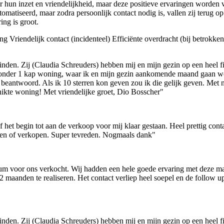
un inzet en vriendelijkheid, maar deze positieve ervaringen worden vo
tomatiseerd, maar zodra persoonlijk contact nodig is, vallen zij terug 
ing is groot.
ing
Vriendelijk contact (incidenteel)
Efficiënte overdracht (bij betrokk
inden. Zij (Claudia Schreuders) hebben mij en mijn gezin op een heel f
onder 1 kap woning, waar ik en mijn gezin aankomende maand gaan won
beantwoord. Als ik 10 sterren kon geven zou ik die gelijk geven. Met n
chikte woning! Met vriendelijke groet, Dio Bosscher"
f het begin tot aan de verkoop voor mij klaar gestaan. Heel prettig co
open of verkopen. Super tevreden. Nogmaals dank"
m voor ons verkocht. Wij hadden een hele goede ervaring met deze ma
maanden te realiseren. Het contact verliep heel soepel en de follow up
inden. Zij (Claudia Schreuders) hebben mij en mijn gezin op een heel f