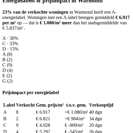
Energielabels & prijsimpact in Warmond
23% van de verkochte woningen
in Warmond heeft een A-
energielabel.
Woningen met een A-label brengen gemiddeld
€ 6.917
per m²
op
— dat is
€ 1.080/m² meer
dan het stadsgemiddelde van
€ 5.837/m²
.
A · 30%
C · 33%
D · 15%
A (8)
B (2)
C (9)
D (4)
E (2)
G (2)
Prijsimpact per energielabel
Label
Verkocht
Gem. prijs/m²
t.o.v. gem.
Verkooptijd
A
8
€ 6.917
+€ 1.080/m²
40 dgn
B
2
€ 6.821
+€ 984/m²
34 dgn
C
9
€ 4.928
€ -909/m²
20 dgn
D
4
€ 5.292
€ -545/m²
26 dgn