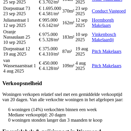
25 sep 2025
€ 3.702/m²
2025
Dorpsstraat 73
€ 1.695.000
23 sep
370m²
Conduct Vastgoed
23 sep 2025
€ 4.581/m²
2025
Julianastraat 1
€ 995.000
12 sep
Heemborgh
162m²
12 sep 2025
€ 6.142/m²
2025
Makelaars
Oranje
€ 975.000
10 sep
Vinkenbosch
Nassaulaan 25
183m²
€ 5.328/m²
2025
Makelaardij
10 sep 2025
Dorpsstraat 12
€ 375.000
19 aug
87m²
Pitch Makelaars
19 aug 2025
€ 4.310/m²
2025
van
€ 450.000
4 aug
Wassenaarstraat 1
109m²
Pitch Makelaars
€ 4.128/m²
2025
4 aug 2025
Verkoopsnelheid
Woningen verkopen relatief snel met een gemiddelde verkooptijd
van 20 dagen. Van alle verkochte woningen in het afgelopen jaar:
6 woningen (14%) verkochten binnen een week
Mediane verkooptijd: 20 dagen
0 woningen stonden langer dan 3 maanden te koop