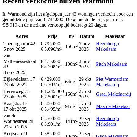
Recent verkochte huizen Warmond
In Warmond zijn het afgelopen jaar 43 woningen verkocht voor een
gemiddelde prijs van € 734.000. De gemiddelde prijs per m² is
€ 5.919 en de mediane verkooptijd bedraagt 20 dagen.
Adres
Prijs
m²
Datum
Makelaar
Theologicum 42
€ 795.000
5 nov
Heemborgh
156m²
5 nov 2025
€ 5.096/m²
2025
Makelaars
van
Mathenessestraat
€ 475.000
3 nov
108m²
Pitch Makelaars
43
€ 4.398/m²
2025
3 nov 2025
Bijleveldlaan 17
€ 429.000
29 okt
Piet Warmerdam
64m²
29 okt 2025
€ 6.703/m²
2025
Makelaardij
Herenweg 73
€ 1.245.000
27 okt
166m²
Graal Makelaardij
27 okt 2025
€ 7.500/m²
2025
Kaagstraat 2
€ 500.000
17 okt
91m²
Max de Makelaar
17 okt 2025
€ 5.495/m²
2025
van den
€ 550.000
29 sep
Heemborgh
Woudestraat 28
141m²
€ 3.901/m²
2025
Makelaars
29 sep 2025
Kerpsdam 9
€ 385.000
25 sep
104m²
Gilde Makelaars