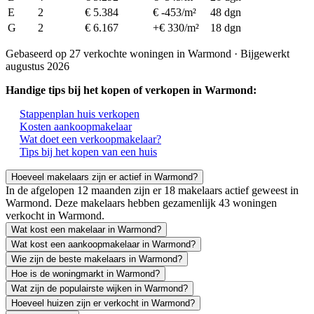
E
2
€ 5.384
€ -453/m²
48 dgn
G
2
€ 6.167
+€ 330/m²
18 dgn
Gebaseerd op 27 verkochte woningen in Warmond · Bijgewerkt
augustus 2026
Handige tips bij het kopen of verkopen in Warmond:
Stappenplan huis verkopen
Kosten aankoopmakelaar
Wat doet een verkoopmakelaar?
Tips bij het kopen van een huis
Hoeveel makelaars zijn er actief in Warmond?
In de afgelopen 12 maanden zijn er 18 makelaars actief geweest in
Warmond. Deze makelaars hebben gezamenlijk 43 woningen
verkocht in Warmond.
Wat kost een makelaar in Warmond?
Wat kost een aankoopmakelaar in Warmond?
Wie zijn de beste makelaars in Warmond?
Hoe is de woningmarkt in Warmond?
Wat zijn de populairste wijken in Warmond?
Hoeveel huizen zijn er verkocht in Warmond?