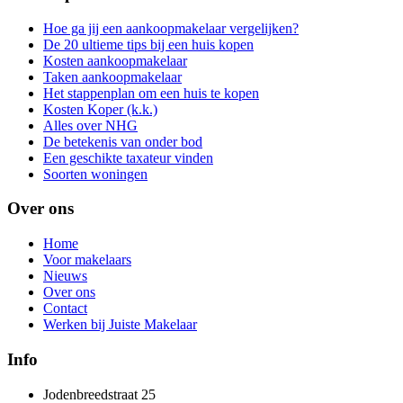
Hoe ga jij een aankoopmakelaar vergelijken?
De 20 ultieme tips bij een huis kopen
Kosten aankoopmakelaar
Taken aankoopmakelaar
Het stappenplan om een huis te kopen
Kosten Koper (k.k.)
Alles over NHG
De betekenis van onder bod
Een geschikte taxateur vinden
Soorten woningen
Over ons
Home
Voor makelaars
Nieuws
Over ons
Contact
Werken bij Juiste Makelaar
Info
Jodenbreedstraat 25