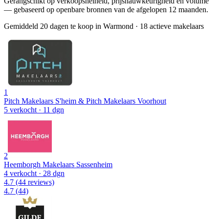
Gerangschikt op verkoopsnelheid, prijsnauwkeurigheid en volume
— gebaseerd op openbare bronnen van de afgelopen 12 maanden.
Gemiddeld 20 dagen te koop in Warmond
·
18 actieve makelaars
1
Pitch Makelaars S'heim & Pitch Makelaars Voorhout
5 verkocht
· 11 dgn
2
Heemborgh Makelaars Sassenheim
4 verkocht
· 28 dgn
4.7
(44 reviews)
4.7
(44)