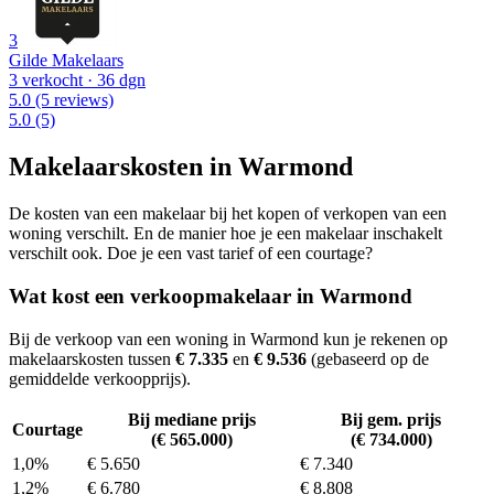
3
Gilde Makelaars
3 verkocht
· 36 dgn
5.0
(5 reviews)
5.0
(5)
Makelaarskosten in Warmond
De kosten van een makelaar bij het kopen of verkopen van een
woning verschilt. En de manier hoe je een makelaar inschakelt
verschilt ook. Doe je een vast tarief of een courtage?
Wat kost een verkoopmakelaar in Warmond
Bij de verkoop van een woning in Warmond kun je rekenen op
makelaarskosten tussen
€ 7.335
en
€ 9.536
(gebaseerd op de
gemiddelde verkoopprijs).
Bij mediane prijs
Bij gem. prijs
Courtage
(€ 565.000)
(€ 734.000)
1,0%
€ 5.650
€ 7.340
1,2%
€ 6.780
€ 8.808