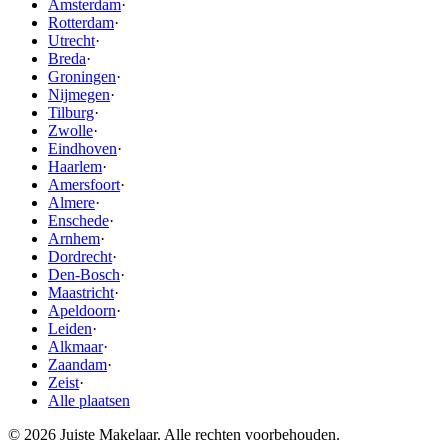
Amsterdam
·
Rotterdam
·
Utrecht
·
Breda
·
Groningen
·
Nijmegen
·
Tilburg
·
Zwolle
·
Eindhoven
·
Haarlem
·
Amersfoort
·
Almere
·
Enschede
·
Arnhem
·
Dordrecht
·
Den-Bosch
·
Maastricht
·
Apeldoorn
·
Leiden
·
Alkmaar
·
Zaandam
·
Zeist
·
Alle plaatsen
© 2026 Juiste Makelaar. Alle rechten voorbehouden.