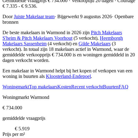
Gemiddelde vraagprijs € 734.000 · Verkooptijd 20 dagen · Courtage
€ 7.335 - € 9.536.
Door
Juiste Makelaar team
·
Bijgewerkt 9 augustus 2026
·
Openbare
bronnen
De beste makelaars in Warmond in 2026 zijn
Pitch Makelaars
S'heim & Pitch Makelaars Voorhout
(5 verkocht),
Heemborgh
Makelaars Sassenheim
(4 verkocht) en
Gilde Makelaars
(3
verkocht)
. In totaal zijn 18 makelaars actief in Warmond, waar de
gemiddelde verkoopprijs € 734.000 is en woningen gemiddeld in 20
dagen verkocht worden.
Een makelaar in Warmond helpt bij het kopen of verkopen van een
woning in buurten als
Kloosterland-Endepoel
.
Woningmarkt
Top makelaars
Kosten
Recent verkocht
Buurten
FAQ
Woningmarkt Warmond
€ 734.000
gemiddelde vraagprijs
€ 5.919
Prijs per m²