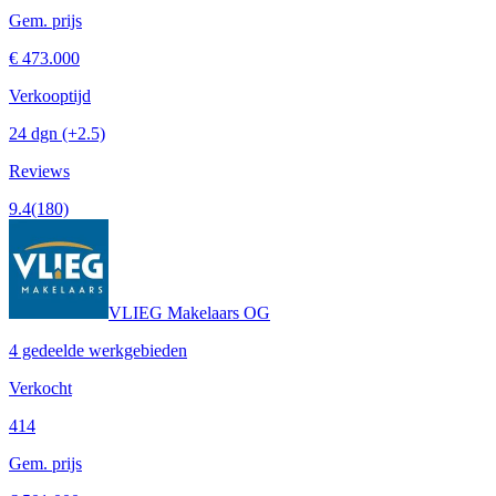
Gem. prijs
€ 473.000
Verkooptijd
24 dgn
(+2.5)
Reviews
9.4
(180)
VLIEG Makelaars OG
4 gedeelde werkgebieden
Verkocht
414
Gem. prijs