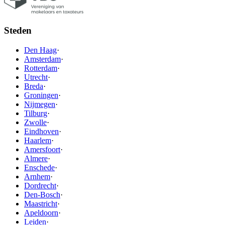
Steden
Den Haag
·
Amsterdam
·
Rotterdam
·
Utrecht
·
Breda
·
Groningen
·
Nijmegen
·
Tilburg
·
Zwolle
·
Eindhoven
·
Haarlem
·
Amersfoort
·
Almere
·
Enschede
·
Arnhem
·
Dordrecht
·
Den-Bosch
·
Maastricht
·
Apeldoorn
·
Leiden
·