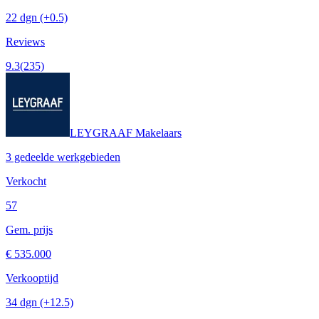
22 dgn
(+0.5)
Reviews
9.3
(235)
LEYGRAAF Makelaars
3 gedeelde werkgebieden
Verkocht
57
Gem. prijs
€ 535.000
Verkooptijd
34 dgn
(+12.5)