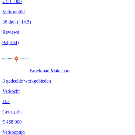
€ 501.000
Verkooptijd
36 dgn
(+14.5)
Reviews
9.4
(384)
Broekman Makelaars
3 gedeelde werkgebieden
Verkocht
163
Gem. prijs
€ 468.000
Verkooptijd