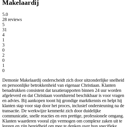
Makelaardij
5.0
28 reviews
5
31
4
1
3
0
2
0
1
0
Demonie Makelaardij onderscheidt zich door uitzonderlijke snelheid
en persoonlijke betrokkenheid van eigenaar Christiaan. Klanten
benadrukken consistent dat taxatierapporten binnen 24 uur worden
afgeleverd en dat Christiaan voortdurend beschikbaar is voor vragen
en advies. Bij aankopen toont hij grondige marktkennis en helpt hij
klanten stap voor stap door het proces, inclusief ondersteuning na de
transactie. De werkwijze kenmerkt zich door duidelijke
communicatie, snelle reacties en een prettige, professionele omgang.
Klanten waarderen vooral zijn vermogen om complexe zaken uit te
leggen en zijn bereidheid om mee te denken over hun specifieke