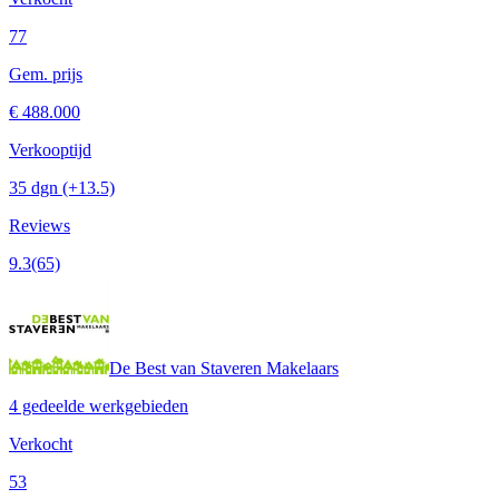
77
Gem. prijs
€ 488.000
Verkooptijd
35 dgn
(+13.5)
Reviews
9.3
(65)
De Best van Staveren Makelaars
4 gedeelde werkgebieden
Verkocht
53