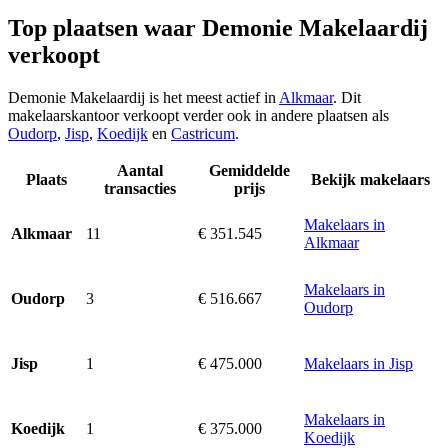
Top plaatsen waar Demonie Makelaardij
verkoopt
Demonie Makelaardij is het meest actief in
Alkmaar
. Dit
makelaarskantoor verkoopt verder ook in andere plaatsen als
Oudorp
,
Jisp
,
Koedijk
en
Castricum
.
Aantal
Gemiddelde
Plaats
Bekijk makelaars
transacties
prijs
Makelaars in
11
€ 351.545
Alkmaar
Alkmaar
Makelaars in
3
€ 516.667
Oudorp
Oudorp
1
€ 475.000
Makelaars in Jisp
Jisp
Makelaars in
1
€ 375.000
Koedijk
Koedijk