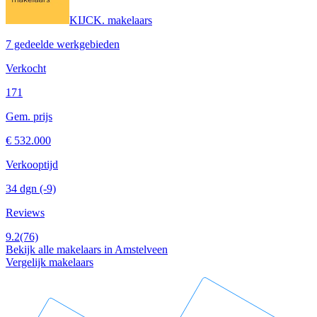
KIJCK. makelaars
7 gedeelde werkgebieden
Verkocht
171
Gem. prijs
€ 532.000
Verkooptijd
34 dgn
(-9)
Reviews
9.2
(76)
Bekijk alle makelaars in Amstelveen
Vergelijk makelaars