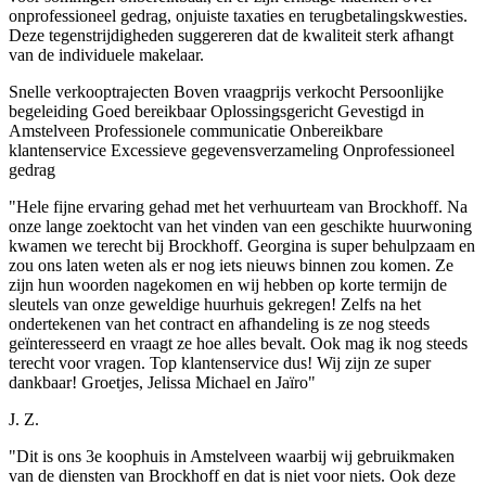
onprofessioneel gedrag, onjuiste taxaties en terugbetalingskwesties.
Deze tegenstrijdigheden suggereren dat de kwaliteit sterk afhangt
van de individuele makelaar.
Snelle verkooptrajecten
Boven vraagprijs verkocht
Persoonlijke
begeleiding
Goed bereikbaar
Oplossingsgericht
Gevestigd in
Amstelveen
Professionele communicatie
Onbereikbare
klantenservice
Excessieve gegevensverzameling
Onprofessioneel
gedrag
"Hele fijne ervaring gehad met het verhuurteam van Brockhoff. Na
onze lange zoektocht van het vinden van een geschikte huurwoning
kwamen we terecht bij Brockhoff. Georgina is super behulpzaam en
zou ons laten weten als er nog iets nieuws binnen zou komen. Ze
zijn hun woorden nagekomen en wij hebben op korte termijn de
sleutels van onze geweldige huurhuis gekregen! Zelfs na het
ondertekenen van het contract en afhandeling is ze nog steeds
geïnteresseerd en vraagt ze hoe alles bevalt. Ook mag ik nog steeds
terecht voor vragen. Top klantenservice dus! Wij zijn ze super
dankbaar! Groetjes, Jelissa Michael en Jaïro"
J. Z.
"Dit is ons 3e koophuis in Amstelveen waarbij wij gebruikmaken
van de diensten van Brockhoff en dat is niet voor niets. Ook deze