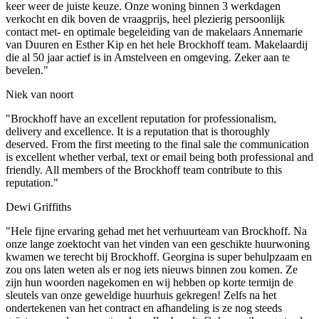
keer weer de juiste keuze. Onze woning binnen 3 werkdagen
verkocht en dik boven de vraagprijs, heel plezierig persoonlijk
contact met- en optimale begeleiding van de makelaars Annemarie
van Duuren en Esther Kip en het hele Brockhoff team. Makelaardij
die al 50 jaar actief is in Amstelveen en omgeving. Zeker aan te
bevelen."
Niek van noort
"Brockhoff have an excellent reputation for professionalism,
delivery and excellence. It is a reputation that is thoroughly
deserved. From the first meeting to the final sale the communication
is excellent whether verbal, text or email being both professional and
friendly. All members of the Brockhoff team contribute to this
reputation."
Dewi Griffiths
"Hele fijne ervaring gehad met het verhuurteam van Brockhoff. Na
onze lange zoektocht van het vinden van een geschikte huurwoning
kwamen we terecht bij Brockhoff. Georgina is super behulpzaam en
zou ons laten weten als er nog iets nieuws binnen zou komen. Ze
zijn hun woorden nagekomen en wij hebben op korte termijn de
sleutels van onze geweldige huurhuis gekregen! Zelfs na het
ondertekenen van het contract en afhandeling is ze nog steeds