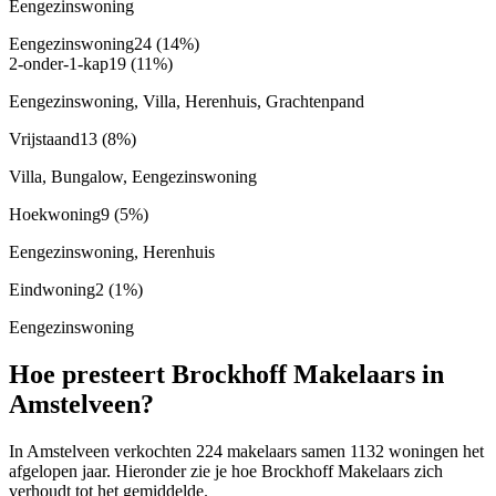
Eengezinswoning
Eengezinswoning
24
(14%)
2-onder-1-kap
19
(11%)
Eengezinswoning, Villa, Herenhuis, Grachtenpand
Vrijstaand
13
(8%)
Villa, Bungalow, Eengezinswoning
Hoekwoning
9
(5%)
Eengezinswoning, Herenhuis
Eindwoning
2
(1%)
Eengezinswoning
Hoe presteert Brockhoff Makelaars in
Amstelveen?
In Amstelveen verkochten 224 makelaars samen 1132 woningen het
afgelopen jaar. Hieronder zie je hoe Brockhoff Makelaars zich
verhoudt tot het gemiddelde.