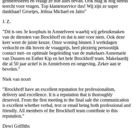
geïnteresseerd en vraagt ze hoe alles bevalt. Ook mag ik nog steeds
terecht voor vragen. Top klantenservice dus! Wij zijn ze super
dankbaar! Groetjes, Jelissa Michael en Jaïro"
J. Z.
"Dit is ons 3e koophuis in Amstelveen waarbij wij gebruikmaken
van de diensten van Brockhoff en dat is niet voor niets. Ook deze
keer weer de juiste keuze. Onze woning binnen 3 werkdagen
verkocht en dik boven de vraagprijs, heel plezierig persoonlijk
contact met- en optimale begeleiding van de makelaars Annemarie
van Duuren en Esther Kip en het hele Brockhoff team. Makelaardij
die al 50 jaar actief is in Amstelveen en omgeving. Zeker aan te
bevelen."
Niek van noort
"Brockhoff have an excellent reputation for professionalism,
delivery and excellence. It is a reputation that is thoroughly
deserved. From the first meeting to the final sale the communication
is excellent whether verbal, text or email being both professional and
friendly. All members of the Brockhoff team contribute to this
reputation."
Dewi Griffiths