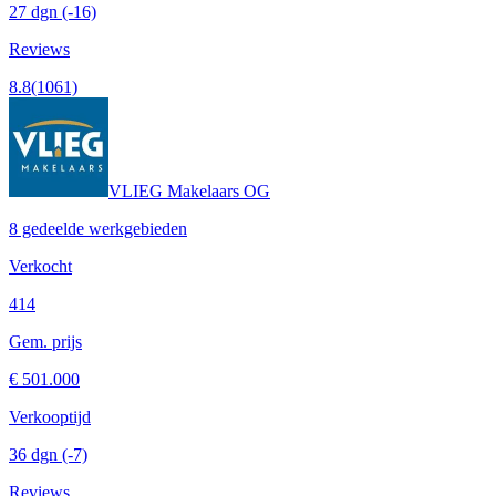
27 dgn
(-16)
Reviews
8.8
(1061)
VLIEG Makelaars OG
8 gedeelde werkgebieden
Verkocht
414
Gem. prijs
€ 501.000
Verkooptijd
36 dgn
(-7)
Reviews