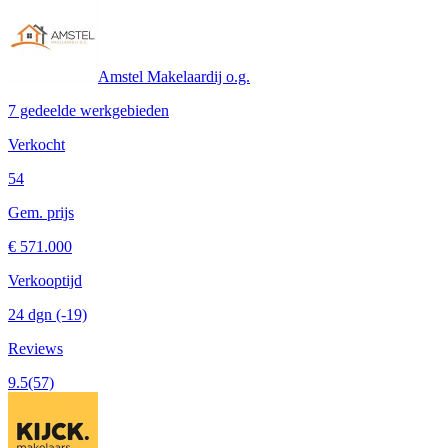
Amstel Makelaardij o.g.
7 gedeelde werkgebieden
Verkocht
54
Gem. prijs
€ 571.000
Verkooptijd
24 dgn
(-19)
Reviews
9.5
(57)