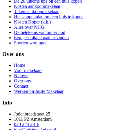
De 20 ultieme tips bij een huis kopen
Kosten aankoopmakelaar
Taken aankoopmakelaar
Het stappenplan om een huis te kopen
Kosten Koper (k.k.)
Alles over NHG
De betekenis van onder bod
Een geschikte taxateur vinden
Soorten woningen
Over ons
Home
Voor makelaars
Nieuws
Over ons
Contact
Werken bij Juiste Makelaar
Info
Jodenbreedstraat 25
1011 PZ Amsterdam
020 244 2818
info@juistemakelaar.nl