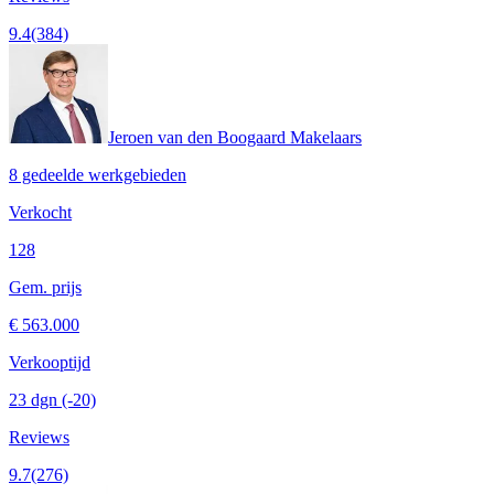
9.4
(384)
Jeroen van den Boogaard Makelaars
8 gedeelde werkgebieden
Verkocht
128
Gem. prijs
€ 563.000
Verkooptijd
23 dgn
(-20)
Reviews
9.7
(276)