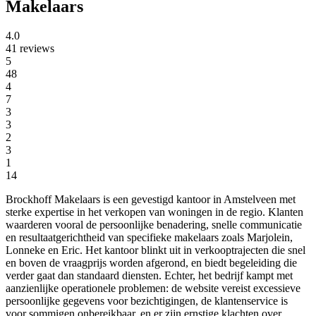
Makelaars
4.0
41 reviews
5
48
4
7
3
3
2
3
1
14
Brockhoff Makelaars is een gevestigd kantoor in Amstelveen met
sterke expertise in het verkopen van woningen in de regio. Klanten
waarderen vooral de persoonlijke benadering, snelle communicatie
en resultaatgerichtheid van specifieke makelaars zoals Marjolein,
Lonneke en Eric. Het kantoor blinkt uit in verkooptrajecten die snel
en boven de vraagprijs worden afgerond, en biedt begeleiding die
verder gaat dan standaard diensten. Echter, het bedrijf kampt met
aanzienlijke operationele problemen: de website vereist excessieve
persoonlijke gegevens voor bezichtigingen, de klantenservice is
voor sommigen onbereikbaar, en er zijn ernstige klachten over