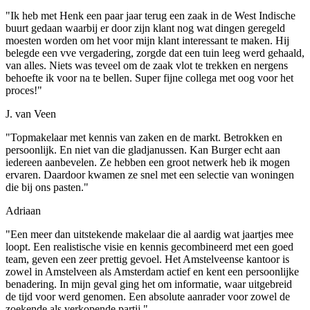
"Ik heb met Henk een paar jaar terug een zaak in de West Indische
buurt gedaan waarbij er door zijn klant nog wat dingen geregeld
moesten worden om het voor mijn klant interessant te maken. Hij
belegde een vve vergadering, zorgde dat een tuin leeg werd gehaald,
van alles. Niets was teveel om de zaak vlot te trekken en nergens
behoefte ik voor na te bellen. Super fijne collega met oog voor het
proces!"
J. van Veen
"Topmakelaar met kennis van zaken en de markt. Betrokken en
persoonlijk. En niet van die gladjanussen. Kan Burger echt aan
iedereen aanbevelen. Ze hebben een groot netwerk heb ik mogen
ervaren. Daardoor kwamen ze snel met een selectie van woningen
die bij ons pasten."
Adriaan
"Een meer dan uitstekende makelaar die al aardig wat jaartjes mee
loopt. Een realistische visie en kennis gecombineerd met een goed
team, geven een zeer prettig gevoel. Het Amstelveense kantoor is
zowel in Amstelveen als Amsterdam actief en kent een persoonlijke
benadering. In mijn geval ging het om informatie, waar uitgebreid
de tijd voor werd genomen. Een absolute aanrader voor zowel de
zoekende als verkopende partij."