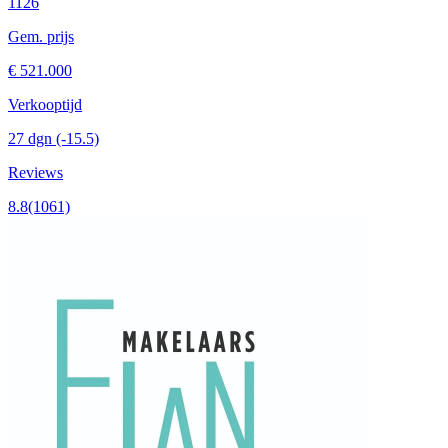
1126
Gem. prijs
€ 521.000
Verkooptijd
27 dgn
(-15.5)
Reviews
8.8
(1061)