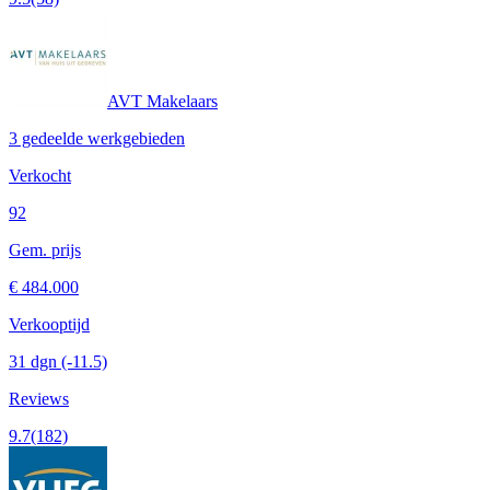
AVT Makelaars
3 gedeelde werkgebieden
Verkocht
92
Gem. prijs
€ 484.000
Verkooptijd
31 dgn
(-11.5)
Reviews
9.7
(182)