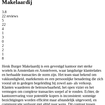
Makelaardij
3.8
22 reviews
5
22
4
1
3
0
2
2
1
8
Henk Burger Makelaardij is een gevestigd kantoor met sterke
wortels in Amsterdam en Amstelveen, waar langdurige klantrelaties
en herhaalde transacties de norm zijn. Het team staat bekend om
vakkundigheid, marktkennis en een persoonlijke benadering die zich
vooral uit in gedegen begeleiding bij zowel aan- als verkoop.
Klanten waarderen de betrouwbaarheid, het open vizier en het
vermogen om complexe transacties soepel af te ronden. Echter, de
kantoorervaring voor potentiële kopers is inconsistent: sommige
bezichtigingen worden efficiënt maar afstandelijk uitgevoerd, en
communicatie verloopt niet altijd naar wens. Dit contrast tussen