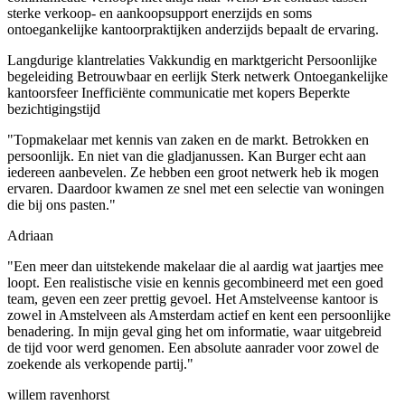
sterke verkoop- en aankoopsupport enerzijds en soms
ontoegankelijke kantoorpraktijken anderzijds bepaalt de ervaring.
Langdurige klantrelaties
Vakkundig en marktgericht
Persoonlijke
begeleiding
Betrouwbaar en eerlijk
Sterk netwerk
Ontoegankelijke
kantoorsfeer
Inefficiënte communicatie met kopers
Beperkte
bezichtigingstijd
"Topmakelaar met kennis van zaken en de markt. Betrokken en
persoonlijk. En niet van die gladjanussen. Kan Burger echt aan
iedereen aanbevelen. Ze hebben een groot netwerk heb ik mogen
ervaren. Daardoor kwamen ze snel met een selectie van woningen
die bij ons pasten."
Adriaan
"Een meer dan uitstekende makelaar die al aardig wat jaartjes mee
loopt. Een realistische visie en kennis gecombineerd met een goed
team, geven een zeer prettig gevoel. Het Amstelveense kantoor is
zowel in Amstelveen als Amsterdam actief en kent een persoonlijke
benadering. In mijn geval ging het om informatie, waar uitgebreid
de tijd voor werd genomen. Een absolute aanrader voor zowel de
zoekende als verkopende partij."
willem ravenhorst