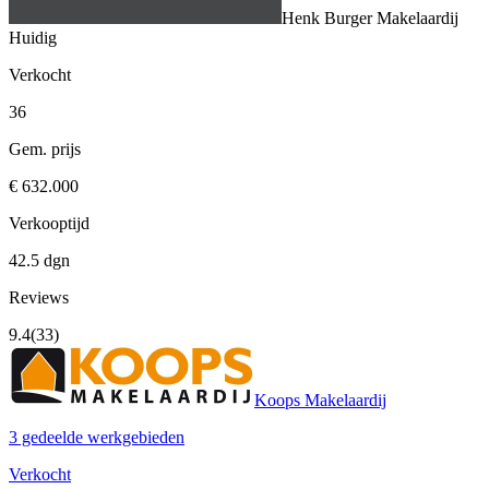
Henk Burger Makelaardij
Huidig
Verkocht
36
Gem. prijs
€ 632.000
Verkooptijd
42.5 dgn
Reviews
9.4
(33)
Koops Makelaardij
3 gedeelde werkgebieden
Verkocht