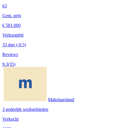
63
Gem. prijs
€ 581.000
Verkooptijd
33 dgn
(-9.5)
Reviews
9.3
(35)
Makelaarsland
3 gedeelde werkgebieden
Verkocht