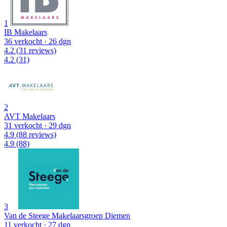
1
IB Makelaars
36 verkocht
· 26 dgn
4.2
(31 reviews)
4.2
(31)
2
AVT Makelaars
31 verkocht
· 29 dgn
4.9
(88 reviews)
4.9
(88)
3
Van de Steege Makelaarsgroep Diemen
11 verkocht
· 27 dgn