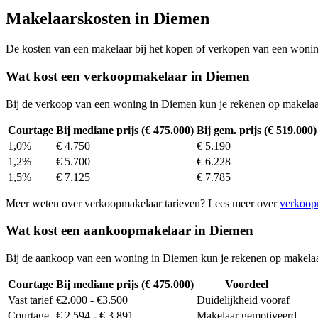
Makelaarskosten in Diemen
De kosten van een makelaar bij het kopen of verkopen van een woning v
Wat kost een verkoopmakelaar in Diemen
Bij de verkoop van een woning in Diemen kun je rekenen op makelaa
Courtage
Bij mediane prijs (€ 475.000)
Bij gem. prijs (€ 519.000)
1,0%
€ 4.750
€ 5.190
1,2%
€ 5.700
€ 6.228
1,5%
€ 7.125
€ 7.785
Meer weten over verkoopmakelaar tarieven? Lees meer over
verkoop
Wat kost een aankoopmakelaar in Diemen
Bij de aankoop van een woning in Diemen kun je rekenen op makela
Courtage
Bij mediane prijs (€ 475.000)
Voordeel
Vast tarief
€2.000 - €3.500
Duidelijkheid vooraf
Courtage
€ 2.594 - € 3.891
Makelaar gemotiveerd