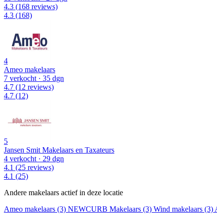
4.3
(168 reviews)
4.3
(168)
4
Ameo makelaars
7 verkocht
· 35 dgn
4.7
(12 reviews)
4.7
(12)
5
Jansen Smit Makelaars en Taxateurs
4 verkocht
· 29 dgn
4.1
(25 reviews)
4.1
(25)
Andere makelaars actief in deze locatie
Ameo makelaars (3)
NEWCURB Makelaars (3)
Wind makelaars (3)