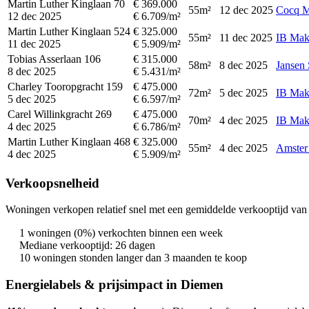
Martin Luther Kinglaan 70
€ 369.000
55m²
12 dec 2025
Cocq M
12 dec 2025
€ 6.709/m²
Martin Luther Kinglaan 524
€ 325.000
55m²
11 dec 2025
IB Mak
11 dec 2025
€ 5.909/m²
Tobias Asserlaan 106
€ 315.000
58m²
8 dec 2025
Jansen 
8 dec 2025
€ 5.431/m²
Charley Tooropgracht 159
€ 475.000
72m²
5 dec 2025
IB Mak
5 dec 2025
€ 6.597/m²
Carel Willinkgracht 269
€ 475.000
70m²
4 dec 2025
IB Mak
4 dec 2025
€ 6.786/m²
Martin Luther Kinglaan 468
€ 325.000
55m²
4 dec 2025
Amster
4 dec 2025
€ 5.909/m²
Verkoopsnelheid
Woningen verkopen relatief snel met een gemiddelde verkooptijd van 
1 woningen (0%) verkochten binnen een week
Mediane verkooptijd: 26 dagen
10 woningen stonden langer dan 3 maanden te koop
Energielabels & prijsimpact in Diemen