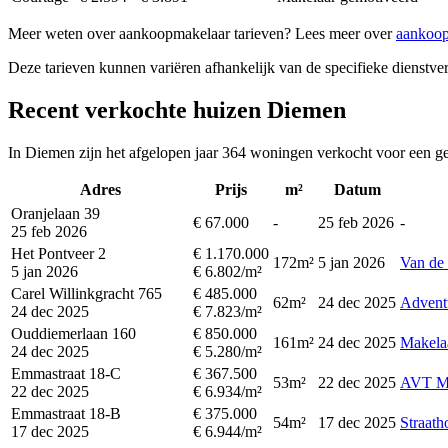
Meer weten over aankoopmakelaar tarieven? Lees meer over
aankoop
Deze tarieven kunnen variëren afhankelijk van de specifieke dienstverl
Recent verkochte huizen Diemen
In Diemen zijn het afgelopen jaar 364 woningen verkocht voor een ge
Adres
Prijs
m²
Datum
Oranjelaan 39
€ 67.000
-
25 feb 2026
-
25 feb 2026
Het Pontveer 2
€ 1.170.000
172m²
5 jan 2026
Van de
5 jan 2026
€ 6.802/m²
Carel Willinkgracht 765
€ 485.000
62m²
24 dec 2025
Advent
24 dec 2025
€ 7.823/m²
Ouddiemerlaan 160
€ 850.000
161m²
24 dec 2025
Makela
24 dec 2025
€ 5.280/m²
Emmastraat 18-C
€ 367.500
53m²
22 dec 2025
AVT Ma
22 dec 2025
€ 6.934/m²
Emmastraat 18-B
€ 375.000
54m²
17 dec 2025
Straath
17 dec 2025
€ 6.944/m²