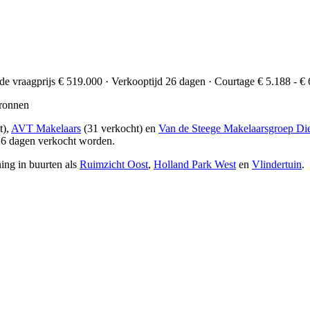
de vraagprijs € 519.000 · Verkooptijd 26 dagen · Courtage € 5.188 - € 
ronnen
t),
AVT Makelaars
(31 verkocht) en
Van de Steege Makelaarsgroep D
26 dagen verkocht worden.
ing in buurten als
Ruimzicht Oost
,
Holland Park West
en
Vlindertuin
.