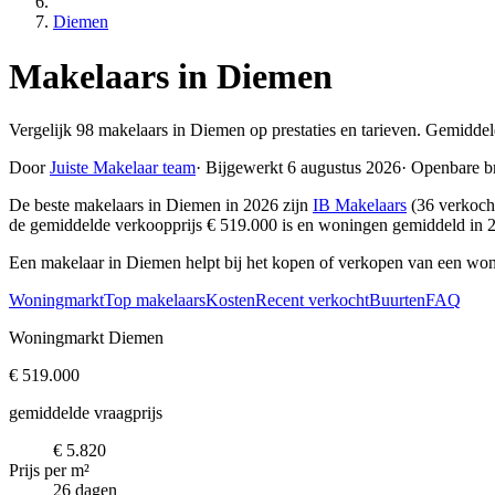
Diemen
Makelaars in Diemen
Vergelijk 98 makelaars in Diemen op prestaties en tarieven. Gemiddel
Door
Juiste Makelaar team
·
Bijgewerkt 6 augustus 2026
·
Openbare b
De beste makelaars in Diemen in 2026 zijn
IB Makelaars
(36 verkoch
de gemiddelde verkoopprijs € 519.000 is en woningen gemiddeld in 
Een makelaar in Diemen helpt bij het kopen of verkopen van een won
Woningmarkt
Top makelaars
Kosten
Recent verkocht
Buurten
FAQ
Woningmarkt Diemen
€ 519.000
gemiddelde vraagprijs
€ 5.820
Prijs per m²
26 dagen