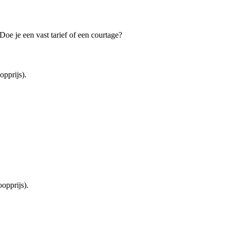
oe je een vast tarief of een courtage?
pprijs).
opprijs).