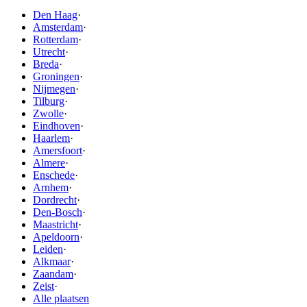
Den Haag
·
Amsterdam
·
Rotterdam
·
Utrecht
·
Breda
·
Groningen
·
Nijmegen
·
Tilburg
·
Zwolle
·
Eindhoven
·
Haarlem
·
Amersfoort
·
Almere
·
Enschede
·
Arnhem
·
Dordrecht
·
Den-Bosch
·
Maastricht
·
Apeldoorn
·
Leiden
·
Alkmaar
·
Zaandam
·
Zeist
·
Alle plaatsen