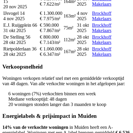
15
164m²
€ 7.622/m²
2025
Makelaars
20 nov 2025
IJsvogel 14
€ 1.300.000
4 nov
Brockhoff
163m²
4 nov 2025
€ 7.975/m²
2025
Makelaars
E.J. Ruijgplein 66
€ 590.000
31 okt
Brockhoff
75m²
31 okt 2025
€ 7.867/m²
2025
Makelaars
De Stelling 56
€ 800.000
28 okt
Brockhoff
112m²
28 okt 2025
€ 7.143/m²
2025
Makelaars
Rietpolderlaan 36
€ 1.060.000
28 okt
Brockhoff
167m²
28 okt 2025
€ 6.347/m²
2025
Makelaars
Verkoopsnelheid
Woningen verkopen relatief snel met een gemiddelde verkooptijd
van 48 dagen. Van alle verkochte woningen in het afgelopen jaar:
6 woningen (7%) verkochten binnen een week
Mediane verkooptijd: 48 dagen
20 woningen stonden langer dan 3 maanden te koop
Energielabels & prijsimpact in Muiden
14% van de verkochte woningen
in Muiden heeft een A-
energielabel.
Woningen met een A-label brengen gemiddeld
€ 6.526