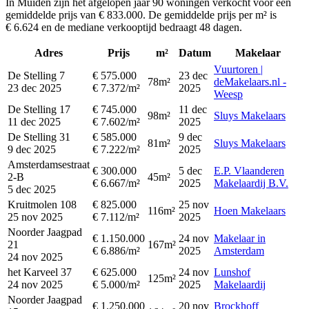
In Muiden zijn het afgelopen jaar 90 woningen verkocht voor een
gemiddelde prijs van € 833.000. De gemiddelde prijs per m² is
€ 6.624 en de mediane verkooptijd bedraagt 48 dagen.
Adres
Prijs
m²
Datum
Makelaar
Vuurtoren |
De Stelling 7
€ 575.000
23 dec
78m²
deMakelaars.nl -
23 dec 2025
€ 7.372/m²
2025
Weesp
De Stelling 17
€ 745.000
11 dec
98m²
Sluys Makelaars
11 dec 2025
€ 7.602/m²
2025
De Stelling 31
€ 585.000
9 dec
81m²
Sluys Makelaars
9 dec 2025
€ 7.222/m²
2025
Amsterdamsestraat
€ 300.000
5 dec
E.P. Vlaanderen
2-B
45m²
€ 6.667/m²
2025
Makelaardij B.V.
5 dec 2025
Kruitmolen 108
€ 825.000
25 nov
116m²
Hoen Makelaars
25 nov 2025
€ 7.112/m²
2025
Noorder Jaagpad
€ 1.150.000
24 nov
Makelaar in
21
167m²
€ 6.886/m²
2025
Amsterdam
24 nov 2025
het Karveel 37
€ 625.000
24 nov
Lunshof
125m²
24 nov 2025
€ 5.000/m²
2025
Makelaardij
Noorder Jaagpad
€ 1.250.000
20 nov
Brockhoff