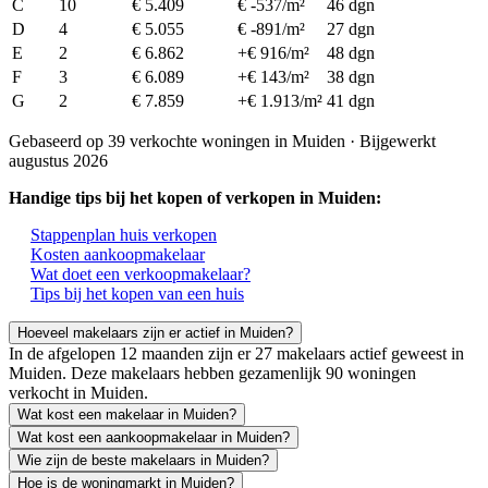
C
10
€ 5.409
€ -537/m²
46 dgn
D
4
€ 5.055
€ -891/m²
27 dgn
E
2
€ 6.862
+€ 916/m²
48 dgn
F
3
€ 6.089
+€ 143/m²
38 dgn
G
2
€ 7.859
+€ 1.913/m²
41 dgn
Gebaseerd op 39 verkochte woningen in Muiden · Bijgewerkt
augustus 2026
Handige tips bij het kopen of verkopen in Muiden:
Stappenplan huis verkopen
Kosten aankoopmakelaar
Wat doet een verkoopmakelaar?
Tips bij het kopen van een huis
Hoeveel makelaars zijn er actief in Muiden?
In de afgelopen 12 maanden zijn er 27 makelaars actief geweest in
Muiden. Deze makelaars hebben gezamenlijk 90 woningen
verkocht in Muiden.
Wat kost een makelaar in Muiden?
Wat kost een aankoopmakelaar in Muiden?
Wie zijn de beste makelaars in Muiden?
Hoe is de woningmarkt in Muiden?