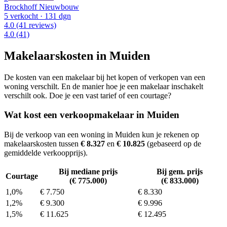
Brockhoff Nieuwbouw
5 verkocht
· 131 dgn
4.0
(41 reviews)
4.0
(41)
Makelaarskosten in Muiden
De kosten van een makelaar bij het kopen of verkopen van een
woning verschilt. En de manier hoe je een makelaar inschakelt
verschilt ook. Doe je een vast tarief of een courtage?
Wat kost een verkoopmakelaar in Muiden
Bij de verkoop van een woning in Muiden kun je rekenen op
makelaarskosten tussen
€ 8.327
en
€ 10.825
(gebaseerd op de
gemiddelde verkoopprijs).
Bij mediane prijs
Bij gem. prijs
Courtage
(€ 775.000)
(€ 833.000)
1,0%
€ 7.750
€ 8.330
1,2%
€ 9.300
€ 9.996
1,5%
€ 11.625
€ 12.495