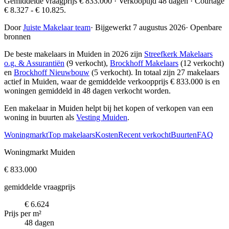
Gemiddelde vraagprijs € 833.000 · Verkooptijd 48 dagen · Courtage
€ 8.327 - € 10.825.
Door
Juiste Makelaar team
·
Bijgewerkt 7 augustus 2026
·
Openbare
bronnen
De beste makelaars in Muiden in 2026 zijn
Streefkerk Makelaars
o.g. & Assurantiën
(9 verkocht),
Brockhoff Makelaars
(12 verkocht)
en
Brockhoff Nieuwbouw
(5 verkocht)
. In totaal zijn 27 makelaars
actief in Muiden, waar de gemiddelde verkoopprijs € 833.000 is en
woningen gemiddeld in 48 dagen verkocht worden.
Een makelaar in Muiden helpt bij het kopen of verkopen van een
woning in buurten als
Vesting Muiden
.
Woningmarkt
Top makelaars
Kosten
Recent verkocht
Buurten
FAQ
Woningmarkt Muiden
€ 833.000
gemiddelde vraagprijs
€ 6.624
Prijs per m²
48 dagen