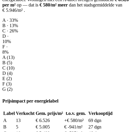
per m²
op
— dat is
€ 580/m² meer
dan het stadsgemiddelde van
€ 5.946/m²
.
A · 33%
B · 13%
C · 26%
D ·
10%
F ·
8%
A (13)
B (5)
C (10)
D (4)
E (2)
F (3)
G (2)
Prijsimpact per energielabel
Label
Verkocht
Gem. prijs/m²
t.o.v. gem.
Verkooptijd
A
13
€ 6.526
+€ 580/m²
69 dgn
B
5
€ 5.005
€ -941/m²
27 dgn