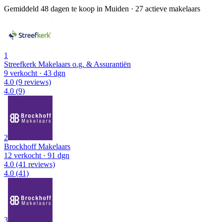
Gemiddeld 48 dagen te koop in Muiden
·
27 actieve makelaars
1
Streefkerk Makelaars o.g. & Assurantiën
9 verkocht
· 43 dgn
4.0
(9 reviews)
4.0
(9)
2
Brockhoff Makelaars
12 verkocht
· 91 dgn
4.0
(41 reviews)
4.0
(41)
3