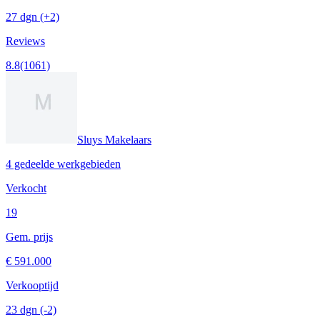
27 dgn
(+2)
Reviews
8.8
(1061)
Sluys Makelaars
4 gedeelde werkgebieden
Verkocht
19
Gem. prijs
€ 591.000
Verkooptijd
23 dgn
(-2)