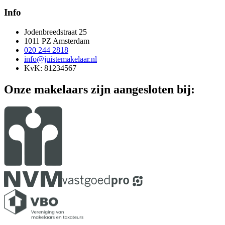
Info
Jodenbreedstraat 25
1011 PZ Amsterdam
020 244 2818
info@juistemakelaar.nl
KvK: 81234567
Onze makelaars zijn aangesloten bij: