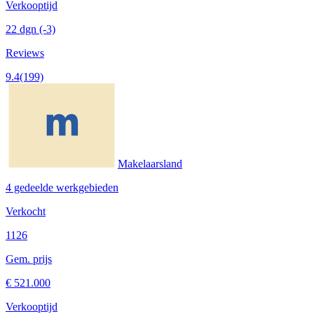
Verkooptijd
22 dgn
(-3)
Reviews
9.4
(199)
Makelaarsland
4 gedeelde werkgebieden
Verkocht
1126
Gem. prijs
€ 521.000
Verkooptijd