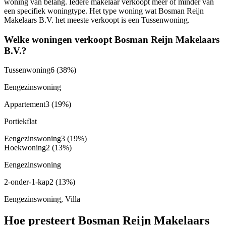
woning van belang. Iedere makelaar verkoopt meer of minder van
een specifiek woningtype. Het type woning wat Bosman Reijn
Makelaars B.V. het meeste verkoopt is een Tussenwoning.
Welke woningen verkoopt Bosman Reijn Makelaars
B.V.?
Tussenwoning
6
(38%)
Eengezinswoning
Appartement
3
(19%)
Portiekflat
Eengezinswoning
3
(19%)
Hoekwoning
2
(13%)
Eengezinswoning
2-onder-1-kap
2
(13%)
Eengezinswoning, Villa
Hoe presteert Bosman Reijn Makelaars