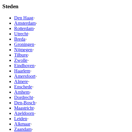
Steden
Den Haag
·
Amsterdam
·
Rotterdam
·
Utrecht
·
Breda
·
Groningen
·
Nijmegen
·
Tilburg
·
Zwolle
·
Eindhoven
·
Haarlem
·
Amersfoort
·
Almere
·
Enschede
·
Arnhem
·
Dordrecht
·
Den-Bosch
·
Maastricht
·
Apeldoorn
·
Leiden
·
Alkmaar
·
Zaandam
·