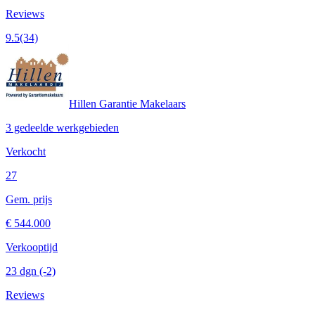
Reviews
9.5
(34)
Hillen Garantie Makelaars
3 gedeelde werkgebieden
Verkocht
27
Gem. prijs
€ 544.000
Verkooptijd
23 dgn
(-2)
Reviews