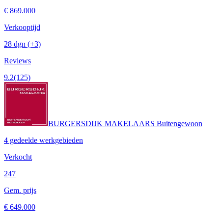
€ 869.000
Verkooptijd
28 dgn
(+3)
Reviews
9.2
(125)
BURGERSDIJK MAKELAARS Buitengewoon
4 gedeelde werkgebieden
Verkocht
247
Gem. prijs
€ 649.000