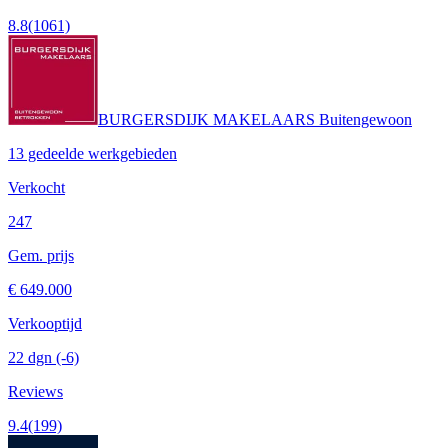
8.8
(1061)
BURGERSDIJK MAKELAARS Buitengewoon
13 gedeelde werkgebieden
Verkocht
247
Gem. prijs
€ 649.000
Verkooptijd
22 dgn
(-6)
Reviews
9.4
(199)