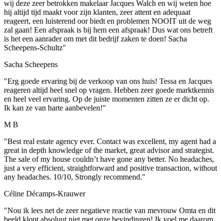
wij deze zeer betrokken makelaar Jacques Walch en wij weten hoe
hij altijd tijd maakt voor zijn klanten, zeer attent en adequaat
reageert, een luisterend oor biedt en problemen NOOIT uit de weg
zal gaan! Een afspraak is bij hem een afspraak! Dus wat ons betreft
is het een aanrader om met dit bedrijf zaken te doen! Sacha
Scheepens-Schultz"
Sacha Scheepens
"Erg goede ervaring bij de verkoop van ons huis! Tessa en Jacques
reageren altijd heel snel op vragen. Hebben zeer goede marktkennis
en heel veel ervaring. Op de juiste momenten zitten ze er dicht op.
Ik kan ze van harte aanbevelen!"
M B
"Best real estate agency ever. Contact was excellent, my agent had a
great in depth knowledge of the market, great advisor and strategist.
The sale of my house couldn’t have gone any better. No headaches,
just a very efficient, straightforward and positive transaction, without
any headaches. 10/10, Strongly recommend."
Céline Décamps-Krauwer
"Nou ik lees net de zeer negatieve reactie van mevrouw Omta en dit
beeld klopt absoluut niet met onze bevindingen! Ik voel me daarom