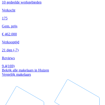
10 gedeelde werkgebieden
Verkocht
175
Gem. prijs
€ 462.000
Verkooptijd
21 dgn
(-7)
Reviews
9.4
(169)
Bekijk alle makelaars in Huizen
Vergelijk makelaars