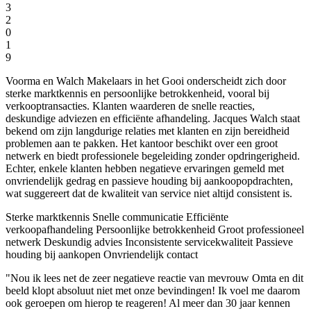
3
2
0
1
9
Voorma en Walch Makelaars in het Gooi onderscheidt zich door
sterke marktkennis en persoonlijke betrokkenheid, vooral bij
verkooptransacties. Klanten waarderen de snelle reacties,
deskundige adviezen en efficiënte afhandeling. Jacques Walch staat
bekend om zijn langdurige relaties met klanten en zijn bereidheid
problemen aan te pakken. Het kantoor beschikt over een groot
netwerk en biedt professionele begeleiding zonder opdringerigheid.
Echter, enkele klanten hebben negatieve ervaringen gemeld met
onvriendelijk gedrag en passieve houding bij aankoopopdrachten,
wat suggereert dat de kwaliteit van service niet altijd consistent is.
Sterke marktkennis
Snelle communicatie
Efficiënte
verkoopafhandeling
Persoonlijke betrokkenheid
Groot professioneel
netwerk
Deskundig advies
Inconsistente servicekwaliteit
Passieve
houding bij aankopen
Onvriendelijk contact
"Nou ik lees net de zeer negatieve reactie van mevrouw Omta en dit
beeld klopt absoluut niet met onze bevindingen! Ik voel me daarom
ook geroepen om hierop te reageren! Al meer dan 30 jaar kennen