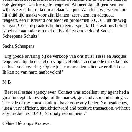
ook geroepen om hierop te reageren! Al meer dan 30 jaar kennen
wij deze zeer betrokken makelaar Jacques Walch en wij weten hoe
hij altijd tijd maakt voor zijn klanten, zeer attent en adequaat
reageert, een luisterend oor biedt en problemen NOOIT uit de weg
zal gaan! Een afspraak is bij hem een afspraak! Dus wat ons betreft
is het een aanrader om met dit bedrijf zaken te doen! Sacha
Scheepens-Schultz"
Sacha Scheepens
"Erg goede ervaring bij de verkoop van ons huis! Tessa en Jacques
reageren altijd heel snel op vragen. Hebben zeer goede marktkennis
en heel veel ervaring. Op de juiste momenten zitten ze er dicht op.
Ik kan ze van harte aanbevelen!"
M B
"Best real estate agency ever. Contact was excellent, my agent had a
great in depth knowledge of the market, great advisor and strategist.
The sale of my house couldn’t have gone any better. No headaches,
just a very efficient, straightforward and positive transaction, without
any headaches. 10/10, Strongly recommend."
Céline Décamps-Krauwer