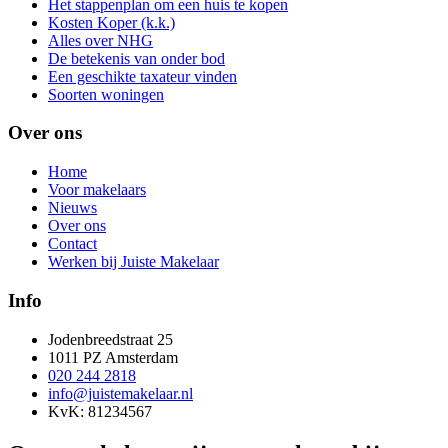
Het stappenplan om een huis te kopen
Kosten Koper (k.k.)
Alles over NHG
De betekenis van onder bod
Een geschikte taxateur vinden
Soorten woningen
Over ons
Home
Voor makelaars
Nieuws
Over ons
Contact
Werken bij Juiste Makelaar
Info
Jodenbreedstraat 25
1011 PZ Amsterdam
020 244 2818
info@juistemakelaar.nl
KvK: 81234567