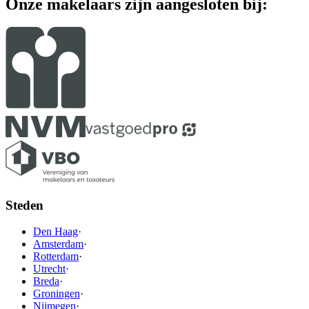
Onze makelaars zijn aangesloten bij:
Steden
Den Haag
·
Amsterdam
·
Rotterdam
·
Utrecht
·
Breda
·
Groningen
·
Nijmegen
·