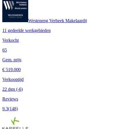
Westeneng Verbeek Makelaardij
11 gedeelde werkgebieden
Verkocht
65
Gem. prijs
€ 519.000
Verkooptijd
22 dgn
(-6)
Reviews
9.3
(148)