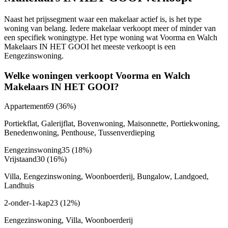
Naast het prijssegment waar een makelaar actief is, is het type
woning van belang. Iedere makelaar verkoopt meer of minder van
een specifiek woningtype. Het type woning wat Voorma en Walch
Makelaars IN HET GOOI het meeste verkoopt is een
Eengezinswoning.
Welke woningen verkoopt Voorma en Walch
Makelaars IN HET GOOI?
Appartement
69
(36%)
Portiekflat, Galerijflat, Bovenwoning, Maisonnette, Portiekwoning,
Benedenwoning, Penthouse, Tussenverdieping
Eengezinswoning
35
(18%)
Vrijstaand
30
(16%)
Villa, Eengezinswoning, Woonboerderij, Bungalow, Landgoed,
Landhuis
2-onder-1-kap
23
(12%)
Eengezinswoning, Villa, Woonboerderij