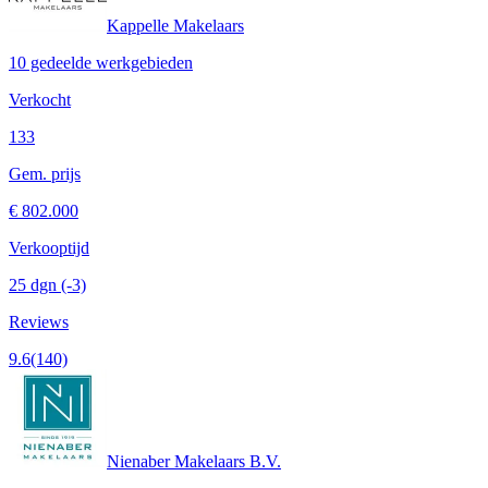
Kappelle Makelaars
10 gedeelde werkgebieden
Verkocht
133
Gem. prijs
€ 802.000
Verkooptijd
25 dgn
(-3)
Reviews
9.6
(140)
Nienaber Makelaars B.V.