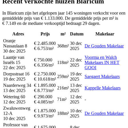
Recent verkochte huizen Blaricum
In Blaricum zijn het afgelopen jaar 145 woningen verkocht voor een
gemiddelde prijs van € 1.133.000. De gemiddelde prijs per m² is
€ 7.149 en de mediane verkooptijd bedraagt 29 dagen.
Adres
Prijs
m²
Datum
Makelaar
Oranje
€ 2.485.000
30 dec
Nassaulaan 8
368m²
De Gouden Makelaar
€ 6.753/m²
2025
30 dec 2025
Laantje van
Voorma en Walch
€ 750.000
22 dec
Israëls 15
118m²
Makelaars IN HET
€ 6.356/m²
2025
22 dec 2025
GOOI
Dorpsstraat 16
€ 2.750.000
19 dec
259m²
Saegaert Makelaars
19 dec 2025
€ 10.618/m²
2025
Naarderweg 34
€ 1.895.000
13 dec
216m²
Kappelle Makelaars
13 dec 2025
€ 8.773/m²
2025
Wetering 60
€ 290.000
12 dec
71m²
-
12 dec 2025
€ 4.085/m²
2025
Zwaluwenweg
€ 1.875.000
10 dec
12-A
188m²
De Gouden Makelaar
€ 9.973/m²
2025
10 dec 2025
Professor van
€ 1.675.000
8 dec