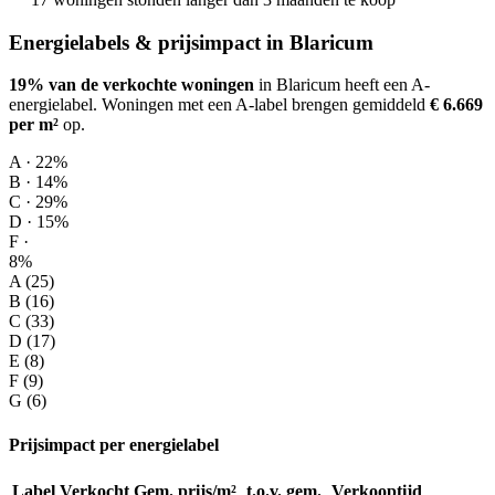
Energielabels & prijsimpact in Blaricum
19% van de verkochte woningen
in Blaricum heeft een A-
energielabel.
Woningen met een A-label brengen gemiddeld
€ 6.669
per m²
op
.
A · 22%
B · 14%
C · 29%
D · 15%
F ·
8%
A (25)
B (16)
C (33)
D (17)
E (8)
F (9)
G (6)
Prijsimpact per energielabel
Label
Verkocht
Gem. prijs/m²
t.o.v. gem.
Verkooptijd