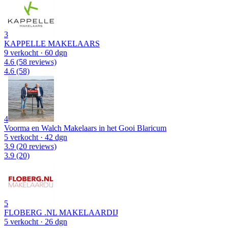
3
KAPPELLE MAKELAARS
9 verkocht
· 60 dgn
4.6
(58 reviews)
4.6
(58)
4
Voorma en Walch Makelaars in het Gooi Blaricum
5 verkocht
· 42 dgn
3.9
(20 reviews)
3.9
(20)
5
FLOBERG .NL MAKELAARDIJ
5 verkocht
· 26 dgn