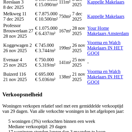
Reeslaan 3
111m²
Kappelle Makelaars
€ 15.090/m²
2025
8 dec 2025
Melkweg 11
€ 7.875.000
7 dec
750m²
Kappelle Makelaars
7 dec 2025
€ 10.500/m²
2025
Professor
€ 1.075.000
28 nov
Your Home
Brouwerlaan 27
167m²
€ 6.437/m²
2025
Makelaars Amsterdam
28 nov 2025
Voorma en Walch
Koggewagen 2
€ 745.000
26 nov
199m²
Makelaars IN HET
26 nov 2025
€ 3.744/m²
2025
GOOI
Evenaar 4
€ 750.000
25 nov
141m²
-
25 nov 2025
€ 5.319/m²
2025
Voorma en Walch
Buizerd 116
€ 695.000
21 nov
138m²
Makelaars IN HET
21 nov 2025
€ 5.036/m²
2025
GOOI
Verkoopsnelheid
Woningen verkopen relatief snel met een gemiddelde verkooptijd
van 29 dagen. Van alle verkochte woningen in het afgelopen jaar:
5 woningen (3%) verkochten binnen een week
Mediane verkooptijd: 29 dagen
17 woningen stonden langer dan 3 maanden te koop