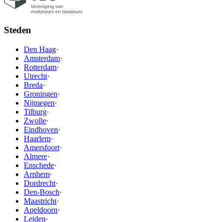
Steden
Den Haag
·
Amsterdam
·
Rotterdam
·
Utrecht
·
Breda
·
Groningen
·
Nijmegen
·
Tilburg
·
Zwolle
·
Eindhoven
·
Haarlem
·
Amersfoort
·
Almere
·
Enschede
·
Arnhem
·
Dordrecht
·
Den-Bosch
·
Maastricht
·
Apeldoorn
·
Leiden
·