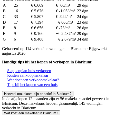
A
25
€ 6.669
€ -60/m²
29 dgn
B
16
€ 5.676
€ -1.053/m²
22 dgn
C
33
€ 5.807
€ -922/m²
24 dgn
D
17
€ 7.394
+€ 665/m²
23 dgn
E
8
€ 6.656
€ -73/m²
26 dgn
F
9
€ 9.166
+€ 2.437/m²
29 dgn
G
6
€ 9.408
+€ 2.679/m²
34 dgn
Gebaseerd op 114 verkochte woningen in Blaricum · Bijgewerkt
augustus 2026
Handige tips bij het kopen of verkopen in Blaricum:
Stappenplan huis verkopen
Kosten aankoopmakelaar
Wat doet een verkoopmakelaar?
Tips bij het kopen van een huis
Hoeveel makelaars zijn er actief in Blaricum?
In de afgelopen 12 maanden zijn er 56 makelaars actief geweest in
Blaricum. Deze makelaars hebben gezamenlijk 145 woningen
verkocht in Blaricum.
Wat kost een makelaar in Blaricum?