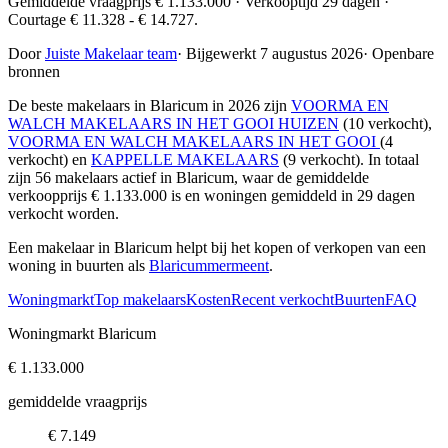
Gemiddelde vraagprijs € 1.133.000 · Verkooptijd 29 dagen ·
Courtage € 11.328 - € 14.727.
Door
Juiste Makelaar team
·
Bijgewerkt 7 augustus 2026
·
Openbare
bronnen
De beste makelaars in Blaricum in 2026 zijn
VOORMA EN
WALCH MAKELAARS IN HET GOOI HUIZEN
(10 verkocht),
VOORMA EN WALCH MAKELAARS IN HET GOOI
(4
verkocht) en
KAPPELLE MAKELAARS
(9 verkocht)
. In totaal
zijn 56 makelaars actief in Blaricum, waar de gemiddelde
verkoopprijs € 1.133.000 is en woningen gemiddeld in 29 dagen
verkocht worden.
Een makelaar in Blaricum helpt bij het kopen of verkopen van een
woning in buurten als
Blaricummermeent
.
Woningmarkt
Top makelaars
Kosten
Recent verkocht
Buurten
FAQ
Woningmarkt Blaricum
€ 1.133.000
gemiddelde vraagprijs
€ 7.149