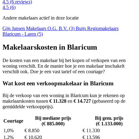
4.5
(6 reviews)
4.5
(6)
Andere makelaars actief in deze locatie
Gijs Jansen Makelaars O.G. B.V. (3)
Buijs Regiomakelaars
Blaricum - Laren (5)
Makelaarskosten in Blaricum
De kosten van een makelaar bij het kopen of verkopen van een
woning verschilt. En de manier hoe je een makelaar inschakelt
verschilt ook. Doe je een vast tarief of een courtage?
Wat kost een verkoopmakelaar in Blaricum
Bij de verkoop van een woning in Blaricum kun je rekenen op
makelaarskosten tussen
€ 11.328
en
€ 14.727
(gebaseerd op de
gemiddelde verkoopprijs).
Bij mediane prijs
Bij gem. prijs
Courtage
(€ 885.000)
(€ 1.133.000)
1,0%
€ 8.850
€ 11.330
1,2%
€ 10.620
€ 13.596