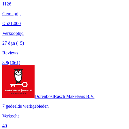
1126
Gem. prijs
€ 521.000
Verkooptijd
27 dgn
(+5)
Reviews
8.8
(1061)
DorenbosIRasch Makelaars B.V.
7 gedeelde werkgebieden
Verkocht
40