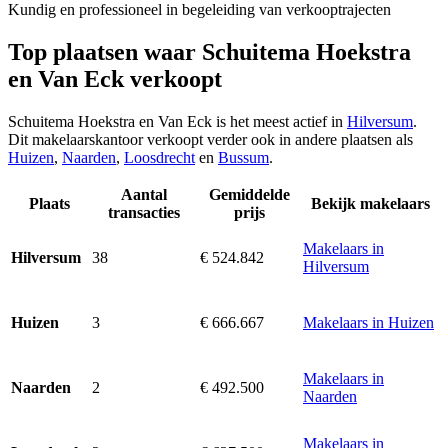
Kundig en professioneel in begeleiding van verkooptrajecten
Top plaatsen waar Schuitema Hoekstra
en Van Eck verkoopt
Schuitema Hoekstra en Van Eck is het meest actief in
Hilversum
.
Dit makelaarskantoor verkoopt verder ook in andere plaatsen als
Huizen
,
Naarden
,
Loosdrecht
en
Bussum
.
Aantal
Gemiddelde
Plaats
Bekijk makelaars
transacties
prijs
Makelaars in
38
€ 524.842
Hilversum
Hilversum
3
€ 666.667
Makelaars in Huizen
Huizen
Makelaars in
2
€ 492.500
Naarden
Naarden
Makelaars in