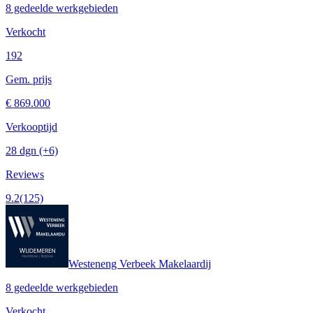
8 gedeelde werkgebieden
Verkocht
192
Gem. prijs
€ 869.000
Verkooptijd
28 dgn
(+6)
Reviews
9.2
(125)
Westeneng Verbeek Makelaardij
8 gedeelde werkgebieden
Verkocht