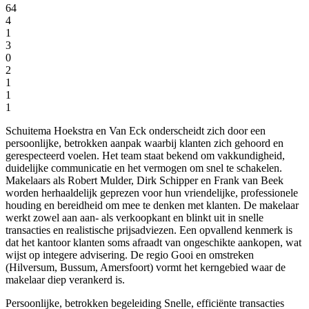
64
4
1
3
0
2
1
1
1
Schuitema Hoekstra en Van Eck onderscheidt zich door een
persoonlijke, betrokken aanpak waarbij klanten zich gehoord en
gerespecteerd voelen. Het team staat bekend om vakkundigheid,
duidelijke communicatie en het vermogen om snel te schakelen.
Makelaars als Robert Mulder, Dirk Schipper en Frank van Beek
worden herhaaldelijk geprezen voor hun vriendelijke, professionele
houding en bereidheid om mee te denken met klanten. De makelaar
werkt zowel aan aan- als verkoopkant en blinkt uit in snelle
transacties en realistische prijsadviezen. Een opvallend kenmerk is
dat het kantoor klanten soms afraadt van ongeschikte aankopen, wat
wijst op integere advisering. De regio Gooi en omstreken
(Hilversum, Bussum, Amersfoort) vormt het kerngebied waar de
makelaar diep verankerd is.
Persoonlijke, betrokken begeleiding
Snelle, efficiënte transacties