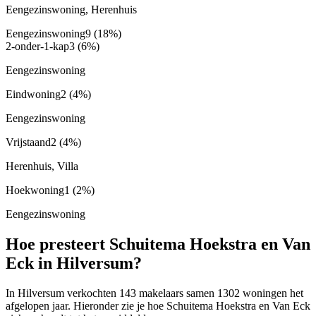
Eengezinswoning, Herenhuis
Eengezinswoning
9
(18%)
2-onder-1-kap
3
(6%)
Eengezinswoning
Eindwoning
2
(4%)
Eengezinswoning
Vrijstaand
2
(4%)
Herenhuis, Villa
Hoekwoning
1
(2%)
Eengezinswoning
Hoe presteert Schuitema Hoekstra en Van
Eck in Hilversum?
In Hilversum verkochten 143 makelaars samen 1302 woningen het
afgelopen jaar. Hieronder zie je hoe Schuitema Hoekstra en Van Eck