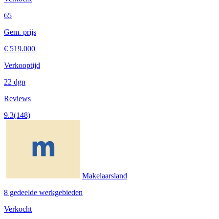
65
Gem. prijs
€ 519.000
Verkooptijd
22 dgn
Reviews
9.3
(148)
Makelaarsland
8 gedeelde werkgebieden
Verkocht