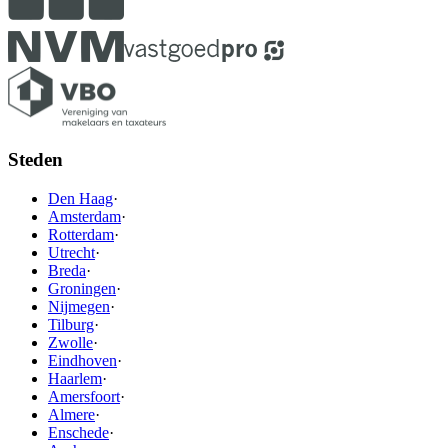
Steden
Den Haag
·
Amsterdam
·
Rotterdam
·
Utrecht
·
Breda
·
Groningen
·
Nijmegen
·
Tilburg
·
Zwolle
·
Eindhoven
·
Haarlem
·
Amersfoort
·
Almere
·
Enschede
·