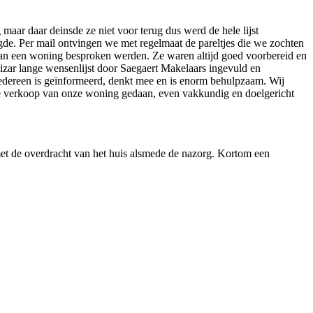
aar daar deinsde ze niet voor terug dus werd de hele lijst
e. Per mail ontvingen we met regelmaat de pareltjes die we zochten
van een woning besproken werden. Ze waren altijd goed voorbereid en
bizar lange wensenlijst door Saegaert Makelaars ingevuld en
iedereen is geïnformeerd, denkt mee en is enorm behulpzaam. Wij
 de verkoop van onze woning gedaan, even vakkundig en doelgericht
met de overdracht van het huis alsmede de nazorg. Kortom een