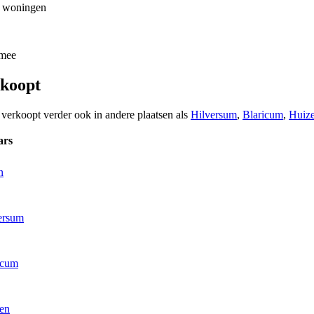
n woningen
 mee
rkoopt
 verkoopt verder ook in andere plaatsen als
Hilversum
,
Blaricum
,
Huiz
ars
n
ersum
icum
zen