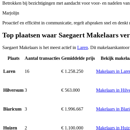
Betrokken bij bezichtigingen met aandacht voor voor- en nadelen va
Marjolijn
Proactief en efficiënt in communicatie, regelt afspraken snel en denkt
Top plaatsen waar Saegaert Makelaars ve
Saegaert Makelaars is het meest actief in
Laren
. Dit makelaarskantoor
Plaats
Aantal transacties
Gemiddelde prijs
Bekijk makela
16
€ 1.258.250
Makelaars in Lare
Laren
3
€ 563.000
Makelaars in Hilv
Hilversum
3
€ 1.996.667
Makelaars in Blar
Blaricum
2
€ 1.100.000
Makelaars in Hui
Huizen