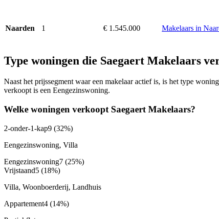
1
€ 1.545.000
Makelaars in Naa
Naarden
Type woningen die Saegaert Makelaars ve
Naast het prijssegment waar een makelaar actief is, is het type won
verkoopt is een Eengezinswoning.
Welke woningen verkoopt Saegaert Makelaars?
2-onder-1-kap
9
(32%)
Eengezinswoning, Villa
Eengezinswoning
7
(25%)
Vrijstaand
5
(18%)
Villa, Woonboerderij, Landhuis
Appartement
4
(14%)