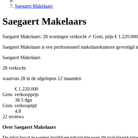
Saegaert Makelaars
Saegaert Makelaars
Saegaert Makelaars: 28 woningen verkocht ✓ Gem. prijs € 1.220.000 
Saegaert Makelaars is een professioneel makelaarskantoor
gevestigd 
Saegaert Makelaars
28
verkocht
waarvan 28 in de afgelopen 12 maanden
€ 1.220.000
Gem. verkoopprijs
38.5 dgn
Gem. verkooptijd
4.8
22 reviews
Over Saegaert Makelaars
De tekst bevat te weinig bruikbare informatie over dit makelaarskanto