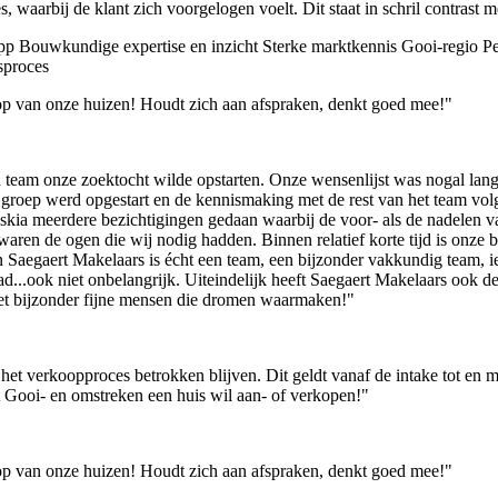
, waarbij de klant zich voorgelogen voelt. Dit staat in schril contrast
pp
Bouwkundige expertise en inzicht
Sterke marktkennis Gooi-regio
Pe
sproces
op van onze huizen! Houdt zich aan afspraken, denkt goed mee!"
 team onze zoektocht wilde opstarten. Onze wensenlijst was nogal lang m
oep werd opgestart en de kennismaking met de rest van het team volgd
kia meerdere bezichtigingen gedaan waarbij de voor- als de nadelen 
aren de ogen die wij nodig hadden. Binnen relatief korte tijd is onze 
n Saegaert Makelaars is écht een team, een bijzonder vakkundig team, 
d...ook niet onbelangrijk. Uiteindelijk heeft Saegaert Makelaars ook
et bijzonder fijne mensen die dromen waarmaken!"
et verkoopproces betrokken blijven. Dit geldt vanaf de intake tot en 
et Gooi- en omstreken een huis wil aan- of verkopen!"
op van onze huizen! Houdt zich aan afspraken, denkt goed mee!"