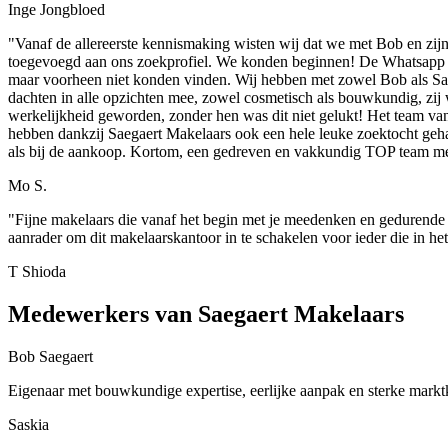
Inge Jongbloed
"Vanaf de allereerste kennismaking wisten wij dat we met Bob en zijn
toegevoegd aan ons zoekprofiel. We konden beginnen! De Whatsapp gr
maar voorheen niet konden vinden. Wij hebben met zowel Bob als Sas
dachten in alle opzichten mee, zowel cosmetisch als bouwkundig, zij w
werkelijkheid geworden, zonder hen was dit niet gelukt! Het team va
hebben dankzij Saegaert Makelaars ook een hele leuke zoektocht geha
als bij de aankoop. Kortom, een gedreven en vakkundig TOP team m
Mo S.
"Fijne makelaars die vanaf het begin met je meedenken en gedurende h
aanrader om dit makelaarskantoor in te schakelen voor ieder die in h
T Shioda
Medewerkers van Saegaert Makelaars
Bob Saegaert
Eigenaar met bouwkundige expertise, eerlijke aanpak en sterke markt
Saskia