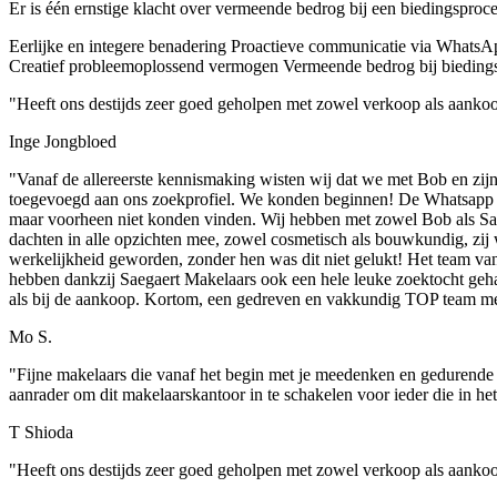
Er is één ernstige klacht over vermeende bedrog bij een biedingsproces
Eerlijke en integere benadering
Proactieve communicatie via WhatsA
Creatief probleemoplossend vermogen
Vermeende bedrog bij bieding
"Heeft ons destijds zeer goed geholpen met zowel verkoop als aanko
Inge Jongbloed
"Vanaf de allereerste kennismaking wisten wij dat we met Bob en zijn
toegevoegd aan ons zoekprofiel. We konden beginnen! De Whatsapp gr
maar voorheen niet konden vinden. Wij hebben met zowel Bob als Sas
dachten in alle opzichten mee, zowel cosmetisch als bouwkundig, zij w
werkelijkheid geworden, zonder hen was dit niet gelukt! Het team va
hebben dankzij Saegaert Makelaars ook een hele leuke zoektocht geha
als bij de aankoop. Kortom, een gedreven en vakkundig TOP team m
Mo S.
"Fijne makelaars die vanaf het begin met je meedenken en gedurende h
aanrader om dit makelaarskantoor in te schakelen voor ieder die in h
T Shioda
"Heeft ons destijds zeer goed geholpen met zowel verkoop als aanko