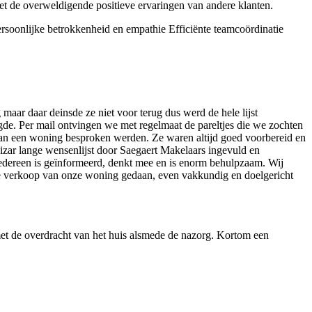
 met de overweldigende positieve ervaringen van andere klanten.
rsoonlijke betrokkenheid en empathie
Efficiënte teamcoördinatie
aar daar deinsde ze niet voor terug dus werd de hele lijst
e. Per mail ontvingen we met regelmaat de pareltjes die we zochten
van een woning besproken werden. Ze waren altijd goed voorbereid en
bizar lange wensenlijst door Saegaert Makelaars ingevuld en
iedereen is geïnformeerd, denkt mee en is enorm behulpzaam. Wij
 de verkoop van onze woning gedaan, even vakkundig en doelgericht
met de overdracht van het huis alsmede de nazorg. Kortom een