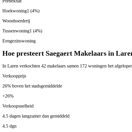
Portiekflat
Hoekwoning
1
(4%)
Woonboerderij
Tussenwoning
1
(4%)
Eengezinswoning
Hoe presteert Saegaert Makelaars in Lare
In Laren verkochten 42 makelaars samen 172 woningen het afgelopen j
Verkoopprijs
26% boven het stadsgemiddelde
+
26%
Verkoopsnelheid
4.5 dagen langzamer dan gemiddeld
4.5 dgn