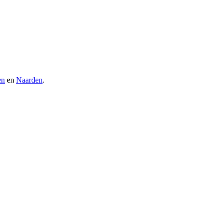
en
en
Naarden
.