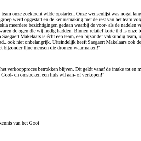
 team onze zoektocht wilde opstarten. Onze wensenlijst was nogal lang m
oep werd opgestart en de kennismaking met de rest van het team volgd
kia meerdere bezichtigingen gedaan waarbij de voor- als de nadelen 
aren de ogen die wij nodig hadden. Binnen relatief korte tijd is onze 
n Saegaert Makelaars is écht een team, een bijzonder vakkundig team, 
d...ook niet onbelangrijk. Uiteindelijk heeft Saegaert Makelaars ook
et bijzonder fijne mensen die dromen waarmaken!"
et verkoopproces betrokken blijven. Dit geldt vanaf de intake tot en 
et Gooi- en omstreken een huis wil aan- of verkopen!"
kennis van het Gooi