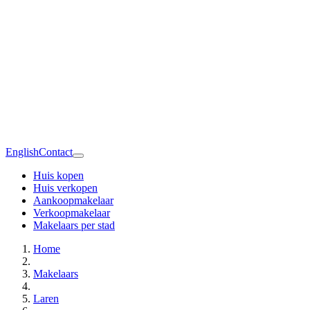
English
Contact
Huis kopen
Huis verkopen
Aankoopmakelaar
Verkoopmakelaar
Makelaars per stad
Home
Makelaars
Laren