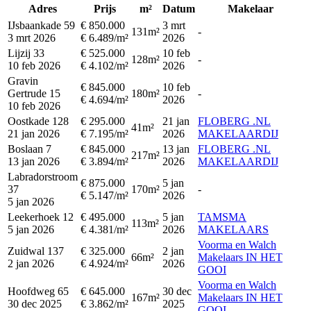
Adres
Prijs
m²
Datum
Makelaar
IJsbaankade 59
€ 850.000
3 mrt
131m²
-
3 mrt 2026
€ 6.489/m²
2026
Lijzij 33
€ 525.000
10 feb
128m²
-
10 feb 2026
€ 4.102/m²
2026
Gravin
€ 845.000
10 feb
Gertrude 15
180m²
-
€ 4.694/m²
2026
10 feb 2026
Oostkade 128
€ 295.000
21 jan
FLOBERG .NL
41m²
21 jan 2026
€ 7.195/m²
2026
MAKELAARDIJ
Boslaan 7
€ 845.000
13 jan
FLOBERG .NL
217m²
13 jan 2026
€ 3.894/m²
2026
MAKELAARDIJ
Labradorstroom
€ 875.000
5 jan
37
170m²
-
€ 5.147/m²
2026
5 jan 2026
Leekerhoek 12
€ 495.000
5 jan
TAMSMA
113m²
5 jan 2026
€ 4.381/m²
2026
MAKELAARS
Voorma en Walch
Zuidwal 137
€ 325.000
2 jan
66m²
Makelaars IN HET
2 jan 2026
€ 4.924/m²
2026
GOOI
Voorma en Walch
Hoofdweg 65
€ 645.000
30 dec
167m²
Makelaars IN HET
30 dec 2025
€ 3.862/m²
2025
GOOI