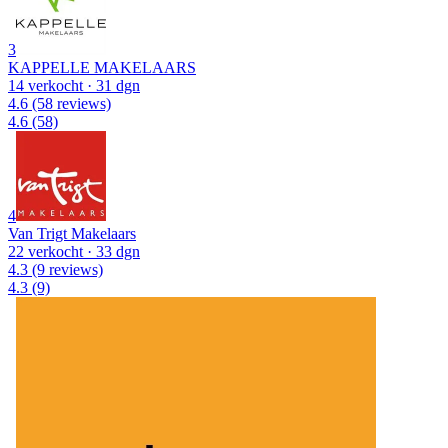
3
KAPPELLE MAKELAARS
14 verkocht
· 31 dgn
4.6
(58 reviews)
4.6
(58)
4
Van Trigt Makelaars
22 verkocht
· 33 dgn
4.3
(9 reviews)
4.3
(9)