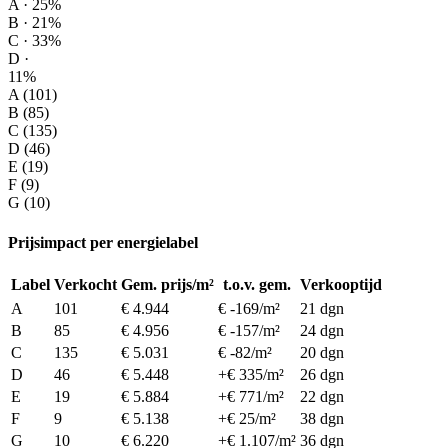
A · 25%
B · 21%
C · 33%
D ·
11%
A (101)
B (85)
C (135)
D (46)
E (19)
F (9)
G (10)
Prijsimpact per energielabel
Label
Verkocht
Gem. prijs/m²
t.o.v. gem.
Verkooptijd
A
101
€ 4.944
€ -169/m²
21 dgn
B
85
€ 4.956
€ -157/m²
24 dgn
C
135
€ 5.031
€ -82/m²
20 dgn
D
46
€ 5.448
+€ 335/m²
26 dgn
E
19
€ 5.884
+€ 771/m²
22 dgn
F
9
€ 5.138
+€ 25/m²
38 dgn
G
10
€ 6.220
+€ 1.107/m²
36 dgn