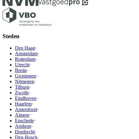
Steden
Den Haag
·
Amsterdam
·
Rotterdam
·
Utrecht
·
Breda
·
Groningen
·
Nijmegen
·
Tilburg
·
Zwolle
·
Eindhoven
·
Haarlem
·
Amersfoort
·
Almere
·
Enschede
·
Arnhem
·
Dordrecht
·
Den-Bosch
·