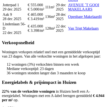
Jotterpad 1
€ 555.000
29 dec
AVENUE ´T GOOI
111m²
29 dec 2025
€ 5.000/m²
2025
MAKELAARS
Aak 9
€ 465.000
28 dec
136m²
Openbare Makelaardij
28 dec 2025
€ 3.419/m²
2025
Lindenlaan 56-
€ 435.000
22 dec
D
128m²
Van Trigt Makelaars
€ 3.398/m²
2025
22 dec 2025
Verkoopsnelheid
Woningen verkopen relatief snel met een gemiddelde verkooptijd
van 23 dagen. Van alle verkochte woningen in het afgelopen jaar:
12 woningen (3%) verkochten binnen een week
Mediane verkooptijd: 23 dagen
36 woningen stonden langer dan 3 maanden te koop
Energielabels & prijsimpact in Huizen
22% van de verkochte woningen
in Huizen heeft een A-
energielabel.
Woningen met een A-label brengen gemiddeld
€ 4.944
per m²
op
.