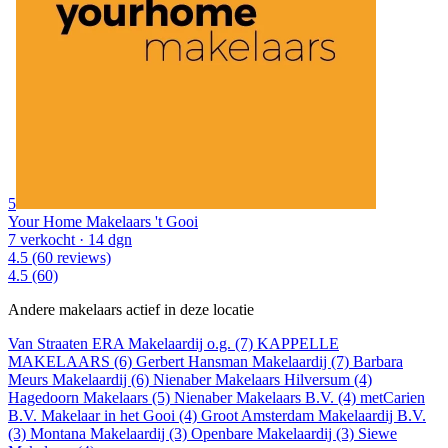
5
Your Home Makelaars 't Gooi
7 verkocht
· 14 dgn
4.5
(60 reviews)
4.5
(60)
Andere makelaars actief in deze locatie
Van Straaten ERA Makelaardij o.g. (7)
KAPPELLE
MAKELAARS (6)
Gerbert Hansman Makelaardij (7)
Barbara
Meurs Makelaardij (6)
Nienaber Makelaars Hilversum (4)
Hagedoorn Makelaars (5)
Nienaber Makelaars B.V. (4)
metCarien
B.V. Makelaar in het Gooi (4)
Groot Amsterdam Makelaardij B.V.
(3)
Montana Makelaardij (3)
Openbare Makelaardij (3)
Siewe