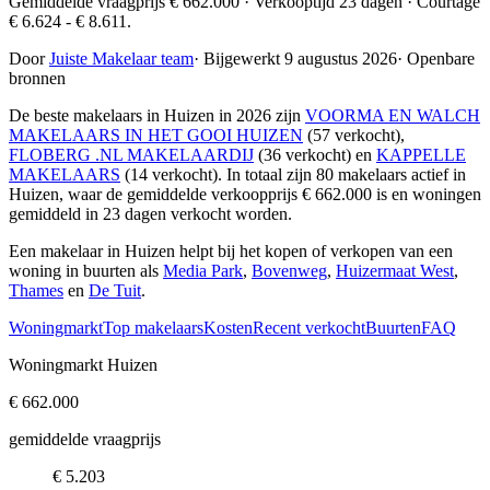
Gemiddelde vraagprijs € 662.000 · Verkooptijd 23 dagen · Courtage
€ 6.624 - € 8.611.
Door
Juiste Makelaar team
·
Bijgewerkt 9 augustus 2026
·
Openbare
bronnen
De beste makelaars in Huizen in 2026 zijn
VOORMA EN WALCH
MAKELAARS IN HET GOOI HUIZEN
(57 verkocht),
FLOBERG .NL MAKELAARDIJ
(36 verkocht) en
KAPPELLE
MAKELAARS
(14 verkocht)
. In totaal zijn 80 makelaars actief in
Huizen, waar de gemiddelde verkoopprijs € 662.000 is en woningen
gemiddeld in 23 dagen verkocht worden.
Een makelaar in Huizen helpt bij het kopen of verkopen van een
woning in buurten als
Media Park
,
Bovenweg
,
Huizermaat West
,
Thames
en
De Tuit
.
Woningmarkt
Top makelaars
Kosten
Recent verkocht
Buurten
FAQ
Woningmarkt Huizen
€ 662.000
gemiddelde vraagprijs
€ 5.203