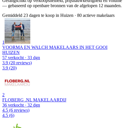
Gerangschikt op verkoopsnelheid, prijsnauwkeurigheid en volume
— gebaseerd op openbare bronnen van de afgelopen 12 maanden.
Gemiddeld 23 dagen te koop in Huizen
·
80 actieve makelaars
1
VOORMA EN WALCH MAKELAARS IN HET GOOI
HUIZEN
57 verkocht
· 33 dgn
3.9
(20 reviews)
3.9
(20)
2
FLOBERG .NL MAKELAARDIJ
36 verkocht
· 32 dgn
4.5
(6 reviews)
4.5
(6)