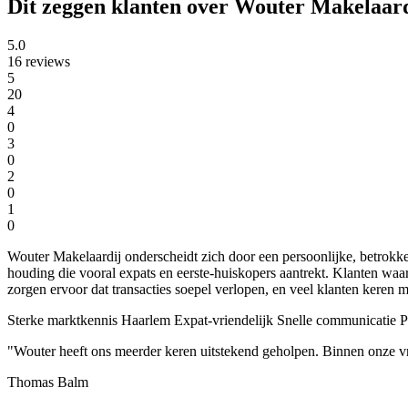
Dit zeggen klanten over Wouter Makelaard
5.0
16 reviews
5
20
4
0
3
0
2
0
1
0
Wouter Makelaardij onderscheidt zich door een persoonlijke, betrokke
houding die vooral expats en eerste-huiskopers aantrekt. Klanten wa
zorgen ervoor dat transacties soepel verlopen, en veel klanten keren
Sterke marktkennis Haarlem
Expat-vriendelijk
Snelle communicatie
P
"Wouter heeft ons meerder keren uitstekend geholpen. Binnen onze vri
Thomas Balm