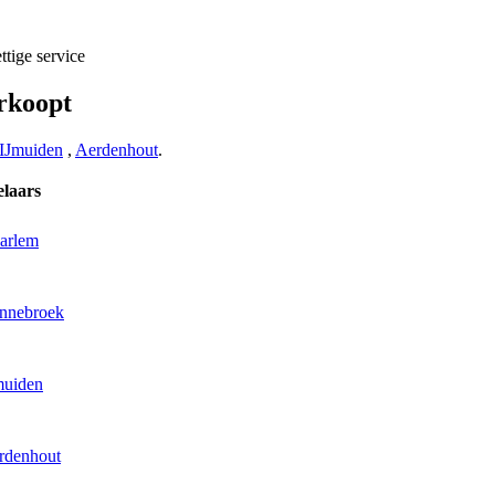
ttige service
rkoopt
IJmuiden
,
Aerdenhout
.
laars
aarlem
ennebroek
muiden
rdenhout