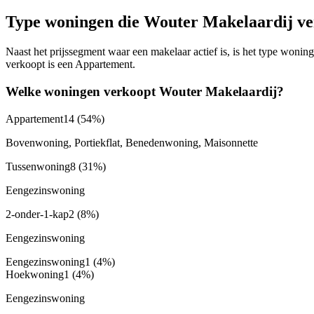
Type woningen die Wouter Makelaardij v
Naast het prijssegment waar een makelaar actief is, is het type won
verkoopt is een Appartement.
Welke woningen verkoopt Wouter Makelaardij?
Appartement
14
(54%)
Bovenwoning, Portiekflat, Benedenwoning, Maisonnette
Tussenwoning
8
(31%)
Eengezinswoning
2-onder-1-kap
2
(8%)
Eengezinswoning
Eengezinswoning
1
(4%)
Hoekwoning
1
(4%)
Eengezinswoning