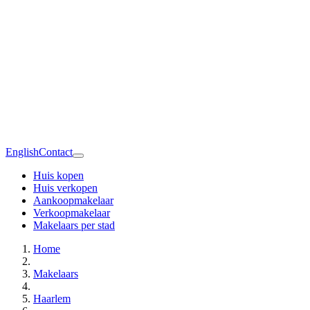
English
Contact
Huis kopen
Huis verkopen
Aankoopmakelaar
Verkoopmakelaar
Makelaars per stad
Home
Makelaars
Haarlem