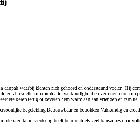
ij
n aanpak waarbij klanten zich gehoord en ondersteund voelen. Hij comb
arderen zijn snelle communicatie, vakkundigheid en vermogen om comple
 meerdere keren terug of bevelen hem warm aan aan vrienden en familie.
ersoonlijke begeleiding
Betrouwbaar en betrokken
Vakkundig en creati
enden- en kennissenkring heeft hij inmiddels veel transacties naar vol