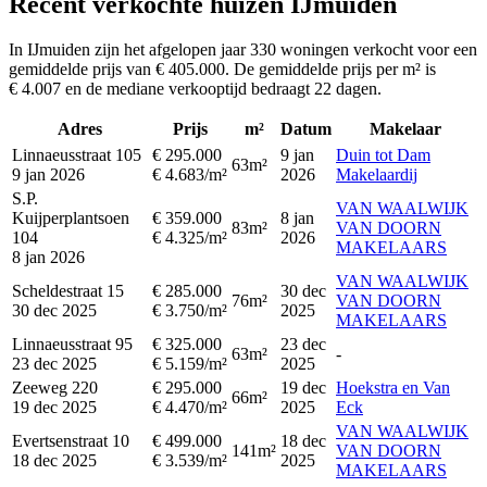
Recent verkochte huizen IJmuiden
In IJmuiden zijn het afgelopen jaar 330 woningen verkocht voor een
gemiddelde prijs van € 405.000. De gemiddelde prijs per m² is
€ 4.007 en de mediane verkooptijd bedraagt 22 dagen.
Adres
Prijs
m²
Datum
Makelaar
Linnaeusstraat 105
€ 295.000
9 jan
Duin tot Dam
63m²
9 jan 2026
€ 4.683/m²
2026
Makelaardij
S.P.
VAN WAALWIJK
Kuijperplantsoen
€ 359.000
8 jan
83m²
VAN DOORN
104
€ 4.325/m²
2026
MAKELAARS
8 jan 2026
VAN WAALWIJK
Scheldestraat 15
€ 285.000
30 dec
76m²
VAN DOORN
30 dec 2025
€ 3.750/m²
2025
MAKELAARS
Linnaeusstraat 95
€ 325.000
23 dec
63m²
-
23 dec 2025
€ 5.159/m²
2025
Zeeweg 220
€ 295.000
19 dec
Hoekstra en Van
66m²
19 dec 2025
€ 4.470/m²
2025
Eck
VAN WAALWIJK
Evertsenstraat 10
€ 499.000
18 dec
141m²
VAN DOORN
18 dec 2025
€ 3.539/m²
2025
MAKELAARS