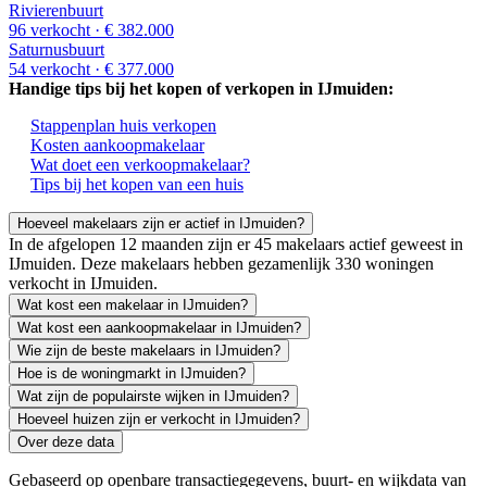
Rivierenbuurt
96 verkocht
· € 382.000
Saturnusbuurt
54 verkocht
· € 377.000
Handige tips bij het kopen of verkopen in IJmuiden:
Stappenplan huis verkopen
Kosten aankoopmakelaar
Wat doet een verkoopmakelaar?
Tips bij het kopen van een huis
Hoeveel makelaars zijn er actief in IJmuiden?
In de afgelopen 12 maanden zijn er 45 makelaars actief geweest in
IJmuiden. Deze makelaars hebben gezamenlijk 330 woningen
verkocht in IJmuiden.
Wat kost een makelaar in IJmuiden?
Wat kost een aankoopmakelaar in IJmuiden?
Wie zijn de beste makelaars in IJmuiden?
Hoe is de woningmarkt in IJmuiden?
Wat zijn de populairste wijken in IJmuiden?
Hoeveel huizen zijn er verkocht in IJmuiden?
Over deze data
Gebaseerd op openbare transactiegegevens, buurt- en wijkdata van