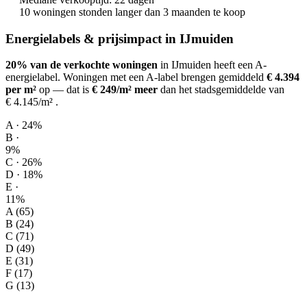
10 woningen stonden langer dan 3 maanden te koop
Energielabels & prijsimpact in IJmuiden
20% van de verkochte woningen
in IJmuiden heeft een A-
energielabel.
Woningen met een A-label brengen gemiddeld
€ 4.394
per m²
op
— dat is
€ 249/m² meer
dan het stadsgemiddelde van
€ 4.145/m²
.
A · 24%
B ·
9%
C · 26%
D · 18%
E ·
11%
A (65)
B (24)
C (71)
D (49)
E (31)
F (17)
G (13)