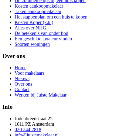
De 20 ultieme tips bij een huis kopen
Kosten aankoopmakelaar
Taken aankoopmakelaar
Het stappenplan om een huis te kopen
Kosten Koper (k.k.)
Alles over NHG
De betekenis van onder bod
Een geschikte taxateur vinden
Soorten woningen
Over ons
Home
Voor makelaars
Nieuws
Over ons
Contact
Werken bij Juiste Makelaar
Info
Jodenbreedstraat 25
1011 PZ Amsterdam
020 244 2818
info@juistemakelaar.nl