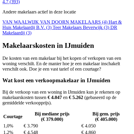
4.7
(393)
Andere makelaars actief in deze locatie
VAN WAALWIJK VAN DOORN MAKELAARS (4)
Hart &
Huis Makelaardij B.V. (3)
Teer Makelaars Beverwijk (3)
DR
Makelaardij (3)
Makelaarskosten in IJmuiden
De kosten van een makelaar bij het kopen of verkopen van een
woning verschilt. En de manier hoe je een makelaar inschakelt
verschilt ook. Doe je een vast tarief of een courtage?
Wat kost een verkoopmakelaar in IJmuiden
Bij de verkoop van een woning in IJmuiden kun je rekenen op
makelaarskosten tussen
€ 4.047
en
€ 5.262
(gebaseerd op de
gemiddelde verkoopprijs).
Bij mediane prijs
Bij gem. prijs
Courtage
(€ 379.000)
(€ 405.000)
1,0%
€ 3.790
€ 4.050
1,2%
€ 4.548
€ 4.860