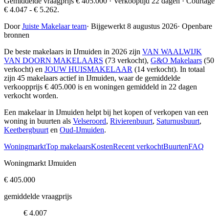
Gemiddelde vraagprijs € 405.000 · Verkooptijd 22 dagen · Courtage
€ 4.047 - € 5.262.
Door
Juiste Makelaar team
·
Bijgewerkt 8 augustus 2026
·
Openbare
bronnen
De beste makelaars in IJmuiden in 2026 zijn
VAN WAALWIJK
VAN DOORN MAKELAARS
(73 verkocht),
G&O Makelaars
(50
verkocht) en
JOUW HUISMAKELAAR
(14 verkocht)
. In totaal
zijn 45 makelaars actief in IJmuiden, waar de gemiddelde
verkoopprijs € 405.000 is en woningen gemiddeld in 22 dagen
verkocht worden.
Een makelaar in IJmuiden helpt bij het kopen of verkopen van een
woning in buurten als
Velseroord
,
Rivierenbuurt
,
Saturnusbuurt
,
Keetbergbuurt
en
Oud-IJmuiden
.
Woningmarkt
Top makelaars
Kosten
Recent verkocht
Buurten
FAQ
Woningmarkt IJmuiden
€ 405.000
gemiddelde vraagprijs
€ 4.007