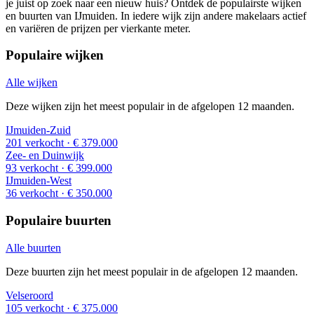
je juist op zoek naar een nieuw huis? Ontdek de populairste wijken
en buurten van IJmuiden. In iedere wijk zijn andere makelaars actief
en variëren de prijzen per vierkante meter.
Populaire wijken
Alle wijken
Deze wijken zijn het meest populair in de afgelopen 12 maanden.
IJmuiden-Zuid
201 verkocht
· € 379.000
Zee- en Duinwijk
93 verkocht
· € 399.000
IJmuiden-West
36 verkocht
· € 350.000
Populaire buurten
Alle buurten
Deze buurten zijn het meest populair in de afgelopen 12 maanden.
Velseroord
105 verkocht
· € 375.000