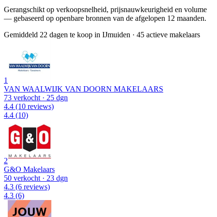
Gerangschikt op verkoopsnelheid, prijsnauwkeurigheid en volume
— gebaseerd op openbare bronnen van de afgelopen 12 maanden.
Gemiddeld 22 dagen te koop in IJmuiden
·
45 actieve makelaars
1
VAN WAALWIJK VAN DOORN MAKELAARS
73 verkocht
· 25 dgn
4.4
(10 reviews)
4.4
(10)
2
G&O Makelaars
50 verkocht
· 23 dgn
4.3
(6 reviews)
4.3
(6)