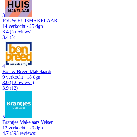
3
JOUW HUISMAKELAAR
14 verkocht
· 25 dgn
3.4
(5 reviews)
3.4
(5)
4
Bon & Breed Makelaardij
9 verkocht
· 18 dgn
3.9
(12 reviews)
3.9
(12)
5
Brantjes Makelaars Velsen
12 verkocht
· 29 dgn
4.7
(393 reviews)