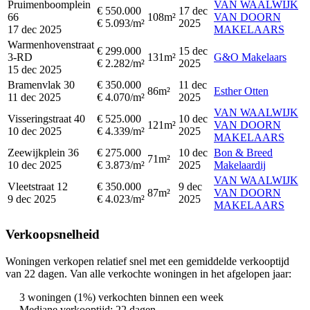
Pruimenboomplein
VAN WAALWIJK
€ 550.000
17 dec
66
108m²
VAN DOORN
€ 5.093/m²
2025
17 dec 2025
MAKELAARS
Warmenhovenstraat
€ 299.000
15 dec
3-RD
131m²
G&O Makelaars
€ 2.282/m²
2025
15 dec 2025
Bramenvlak 30
€ 350.000
11 dec
86m²
Esther Otten
11 dec 2025
€ 4.070/m²
2025
VAN WAALWIJK
Visseringstraat 40
€ 525.000
10 dec
121m²
VAN DOORN
10 dec 2025
€ 4.339/m²
2025
MAKELAARS
Zeewijkplein 36
€ 275.000
10 dec
Bon & Breed
71m²
10 dec 2025
€ 3.873/m²
2025
Makelaardij
VAN WAALWIJK
Vleetstraat 12
€ 350.000
9 dec
87m²
VAN DOORN
9 dec 2025
€ 4.023/m²
2025
MAKELAARS
Verkoopsnelheid
Woningen verkopen relatief snel met een gemiddelde verkooptijd
van 22 dagen. Van alle verkochte woningen in het afgelopen jaar:
3 woningen (1%) verkochten binnen een week
Mediane verkooptijd: 22 dagen