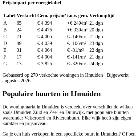
Prijsimpact per energielabel
Label
Verkocht
Gem. prijs/m²
t.o.v. gem.
Verkooptijd
A
65
€ 4.394
+€ 249/m²
21 dgn
B
24
€ 4.475
+€ 330/m²
20 dgn
C
71
€ 4.005
€ -140/m²
21 dgn
D
49
€ 4.039
€ -106/m²
23 dgn
E
31
€ 4.064
€ -81/m²
22 dgn
F
17
€ 4.004
€ -141/m²
21 dgn
G
13
€ 3.825
€ -320/m²
24 dgn
Gebaseerd op 270 verkochte woningen in IJmuiden · Bijgewerkt
augustus 2026
Populaire buurten in IJmuiden
De woningmarkt in IJmuiden is verdeeld over verschillende wijken
zoals IJmuiden-Zuid en Zee- en Duinwijk, met populaire buurten
waaronder Velseroord en Rivierenbuurt. Elke wijk heeft zijn eigen
karakter en prijsniveau.
Ga je een huis verkopen in een specifieke buurt in IJmuiden? Of ben