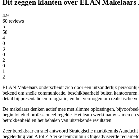
Dit zeggen klanten over ELAN Makelaars 
4.9
60 reviews
5
58
4
0
3
0
2
0
1
2
ELAN Makelaars onderscheidt zich door een uitzonderlijk persoonlijke
bekend om snelle communicatie, beschikbaarheid buiten kantooruren, 
detail bij presentatie en fotografie, en het vermogen om realistische ve
De makelaars denken actief mee met slimme oplossingen, bijvoorbeeld 
begin tot eind professioneel regelde. Het team werkt nauw samen en spr
betrokkenheid en het behalen van uitstekende resultaten.
Zeer bereikbaar en snel antwoord
Strategische marktkennis
Aandacht v
begeleiding van A tot Z
Sterke teamcultuur
Ongeadviseerde reclamefol