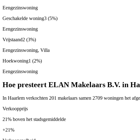
Eengezinswoning
Geschakelde woning
3
(5%)
Eengezinswoning
Vrijstaand
2
(3%)
Eengezinswoning, Villa
Hoekwoning
1
(2%)
Eengezinswoning
Hoe presteert ELAN Makelaars B.V. in H
In Haarlem verkochten 201 makelaars samen 2709 woningen het afgel
Verkoopprijs
21% boven het stadsgemiddelde
+
21%