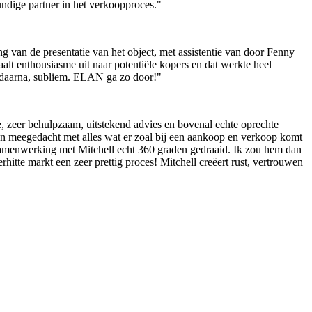
undige partner in het verkoopproces."
 van de presentatie van het object, met assistentie van door Fenny
aalt enthousiasme uit naar potentiële kopers en dat werkte heel
én daarna, subliem. ELAN ga zo door!"
 zeer behulpzaam, uitstekend advies en bovenal echte oprechte
ren meegedacht met alles wat er zoal bij een aankoop en verkoop komt
e samenwerking met Mitchell echt 360 graden gedraaid. Ik zou hem dan
hitte markt een zeer prettig proces! Mitchell creëert rust, vertrouwen