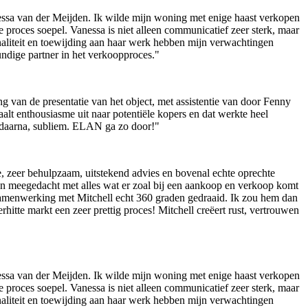
essa van der Meijden. Ik wilde mijn woning met enige haast verkopen
e proces soepel. Vanessa is niet alleen communicatief zeer sterk, maar
naliteit en toewijding aan haar werk hebben mijn verwachtingen
undige partner in het verkoopproces."
 van de presentatie van het object, met assistentie van door Fenny
aalt enthousiasme uit naar potentiële kopers en dat werkte heel
én daarna, subliem. ELAN ga zo door!"
 zeer behulpzaam, uitstekend advies en bovenal echte oprechte
ren meegedacht met alles wat er zoal bij een aankoop en verkoop komt
e samenwerking met Mitchell echt 360 graden gedraaid. Ik zou hem dan
hitte markt een zeer prettig proces! Mitchell creëert rust, vertrouwen
essa van der Meijden. Ik wilde mijn woning met enige haast verkopen
e proces soepel. Vanessa is niet alleen communicatief zeer sterk, maar
naliteit en toewijding aan haar werk hebben mijn verwachtingen