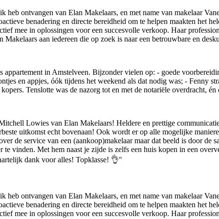
die ik heb ontvangen van Elan Makelaars, en met name van makelaar Van
roactieve benadering en directe bereidheid om te helpen maakten het hel
actief mee in oplossingen voor een succesvolle verkoop. Haar professio
lan Makelaars aan iedereen die op zoek is naar een betrouwbare en desk
appartement in Amstelveen. Bijzonder vielen op: - goede voorbereiding
ontjes en appjes, óók tijdens het weekend als dat nodig was; - Fenny str
ige kopers. Tenslotte was de nazorg tot en met de notariële overdracht, 
itchell Lowies van Elan Makelaars! Heldere en prettige communicatie,
lerbeste uitkomst echt bovenaan! Ook wordt er op alle mogelijke manie
sch over de service van een (aankoop)makelaar maar dat beeld is door d
e vinden. Met hem naast je zijde is zelfs een huis kopen in een overver
rtelijk dank voor alles! Topklasse! 👌"
die ik heb ontvangen van Elan Makelaars, en met name van makelaar Van
roactieve benadering en directe bereidheid om te helpen maakten het hel
actief mee in oplossingen voor een succesvolle verkoop. Haar professio