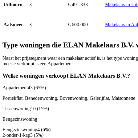
3
€ 491.333
Makelaars in Ui
Uithoorn
3
€ 600.000
Makelaars in Aa
Aalsmeer
Type woningen die ELAN Makelaars B.V. 
Naast het prijssegment waar een makelaar actief is, is het type won
meeste verkoopt is een Appartement.
Welke woningen verkoopt ELAN Makelaars B.V.?
Appartement
43
(65%)
Portiekflat, Benedenwoning, Bovenwoning, Galerijflat, Maisonnette
Tussenwoning
10
(15%)
Eengezinswoning
Eengezinswoning
4
(6%)
2-onder-1-kap
3
(5%)