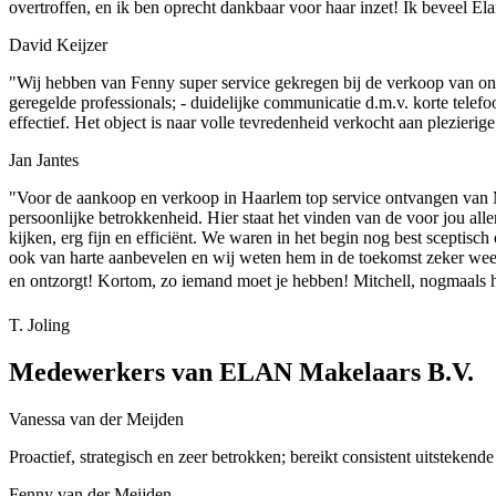
overtroffen, en ik ben oprecht dankbaar voor haar inzet! Ik beveel E
David Keijzer
"Wij hebben van Fenny super service gekregen bij de verkoop van ons 
geregelde professionals; - duidelijke communicatie d.m.v. korte telefo
effectief. Het object is naar volle tevredenheid verkocht aan plezier
Jan Jantes
"Voor de aankoop en verkoop in Haarlem top service ontvangen van M
persoonlijke betrokkenheid. Hier staat het vinden van de voor jou al
kijken, erg fijn en efficiënt. We waren in het begin nog best scepti
ook van harte aanbevelen en wij weten hem in de toekomst zeker weer t
en ontzorgt! Kortom, zo iemand moet je hebben! Mitchell, nogmaals ha
T. Joling
Medewerkers van ELAN Makelaars B.V.
Vanessa van der Meijden
Proactief, strategisch en zeer betrokken; bereikt consistent uitstekend
Fenny van der Meijden