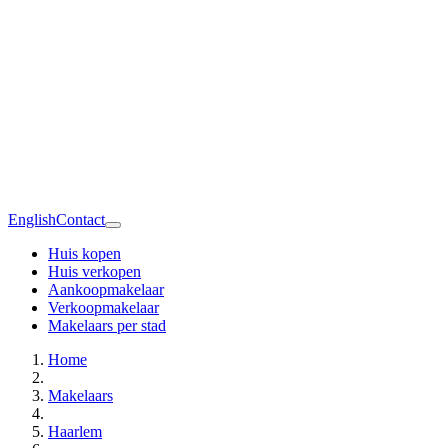
English
Contact
Huis kopen
Huis verkopen
Aankoopmakelaar
Verkoopmakelaar
Makelaars per stad
Home
Makelaars
Haarlem