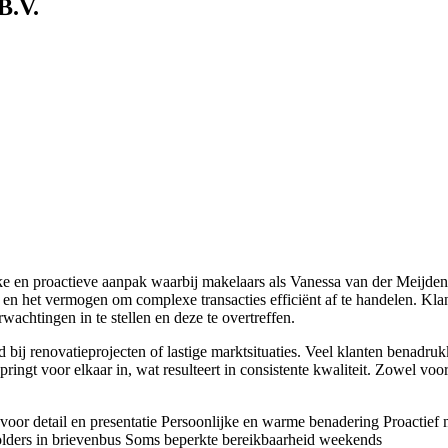
B.V.
 en proactieve aanpak waarbij makelaars als Vanessa van der Meijden e
en het vermogen om complexe transacties efficiënt af te handelen. Kla
rwachtingen in te stellen en deze te overtreffen.
bij renovatieprojecten of lastige marktsituaties. Veel klanten benadru
ingt voor elkaar in, wat resulteert in consistente kwaliteit. Zowel voo
oor detail en presentatie
Persoonlijke en warme benadering
Proactief
ders in brievenbus
Soms beperkte bereikbaarheid weekends