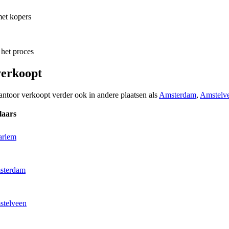
met kopers
 het proces
verkoopt
antoor verkoopt verder ook in andere plaatsen als
Amsterdam
,
Amstelv
laars
arlem
msterdam
stelveen