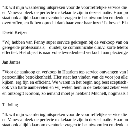
"Ik wil mijn waardering uitspreken voor de voortreffelijke service 
en Vanessa bleek de perfecte makelaar te zijn in deze situatie. Haar p
staat ook altijd klaar om eventuele vragen te beantwoorden en denkt 
overtroffen, en ik ben oprecht dankbaar voor haar inzet! Ik beveel E
David Keijzer
"Wij hebben van Fenny super service gekregen bij de verkoop van ons 
geregelde professionals; - duidelijke communicatie d.m.v. korte telefo
effectief. Het object is naar volle tevredenheid verkocht aan plezier
Jan Jantes
"Voor de aankoop en verkoop in Haarlem top service ontvangen van M
persoonlijke betrokkenheid. Hier staat het vinden van de voor jou al
kijken, erg fijn en efficiënt. We waren in het begin nog best scepti
ook van harte aanbevelen en wij weten hem in de toekomst zeker weer t
en ontzorgt! Kortom, zo iemand moet je hebben! Mitchell, nogmaals ha
T. Joling
"Ik wil mijn waardering uitspreken voor de voortreffelijke service 
en Vanessa bleek de perfecte makelaar te zijn in deze situatie. Haar p
staat ook altijd klaar om eventuele vragen te beantwoorden en denkt 