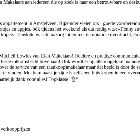
lan Makelaars aan iedereen die op zoek is naar een betrouwbare en desk
appartement in Amstelveen. Bijzonder vielen op: - goede voorbereiding
ontjes en appjes, óók tijdens het weekend als dat nodig was; - Fenny str
ige kopers. Tenslotte was de nazorg tot en met de notariële overdracht, 
itchell Lowies van Elan Makelaars! Heldere en prettige communicatie,
lerbeste uitkomst echt bovenaan! Ook wordt er op alle mogelijke manie
sch over de service van een (aankoop)makelaar maar dat beeld is door d
e vinden. Met hem naast je zijde is zelfs een huis kopen in een overver
rtelijk dank voor alles! Topklasse! 👌"
e verkoopprijzen