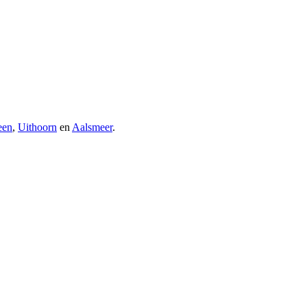
een
,
Uithoorn
en
Aalsmeer
.