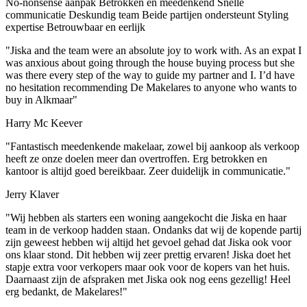
No-nonsense aanpak
Betrokken en meedenkend
Snelle
communicatie
Deskundig team
Beide partijen ondersteunt
Styling
expertise
Betrouwbaar en eerlijk
"Jiska and the team were an absolute joy to work with. As an expat I
was anxious about going through the house buying process but she
was there every step of the way to guide my partner and I. I’d have
no hesitation recommending De Makelares to anyone who wants to
buy in Alkmaar"
Harry Mc Keever
"Fantastisch meedenkende makelaar, zowel bij aankoop als verkoop
heeft ze onze doelen meer dan overtroffen. Erg betrokken en
kantoor is altijd goed bereikbaar. Zeer duidelijk in communicatie."
Jerry Klaver
"Wij hebben als starters een woning aangekocht die Jiska en haar
team in de verkoop hadden staan. Ondanks dat wij de kopende partij
zijn geweest hebben wij altijd het gevoel gehad dat Jiska ook voor
ons klaar stond. Dit hebben wij zeer prettig ervaren! Jiska doet het
stapje extra voor verkopers maar ook voor de kopers van het huis.
Daarnaast zijn de afspraken met Jiska ook nog eens gezellig! Heel
erg bedankt, de Makelares!"