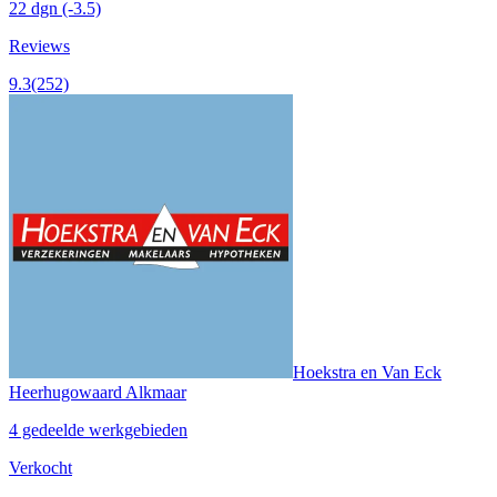
22 dgn
(-3.5)
Reviews
9.3
(252)
Hoekstra en Van Eck
Heerhugowaard Alkmaar
4 gedeelde werkgebieden
Verkocht