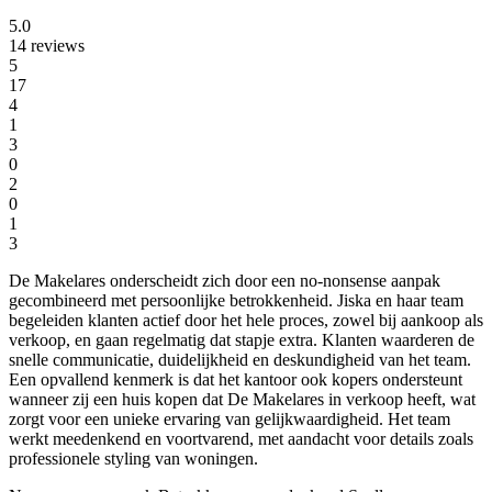
5.0
14 reviews
5
17
4
1
3
0
2
0
1
3
De Makelares onderscheidt zich door een no-nonsense aanpak
gecombineerd met persoonlijke betrokkenheid. Jiska en haar team
begeleiden klanten actief door het hele proces, zowel bij aankoop als
verkoop, en gaan regelmatig dat stapje extra. Klanten waarderen de
snelle communicatie, duidelijkheid en deskundigheid van het team.
Een opvallend kenmerk is dat het kantoor ook kopers ondersteunt
wanneer zij een huis kopen dat De Makelares in verkoop heeft, wat
zorgt voor een unieke ervaring van gelijkwaardigheid. Het team
werkt meedenkend en voortvarend, met aandacht voor details zoals
professionele styling van woningen.