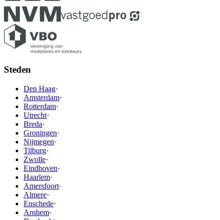
Steden
Den Haag
·
Amsterdam
·
Rotterdam
·
Utrecht
·
Breda
·
Groningen
·
Nijmegen
·
Tilburg
·
Zwolle
·
Eindhoven
·
Haarlem
·
Amersfoort
·
Almere
·
Enschede
·
Arnhem
·