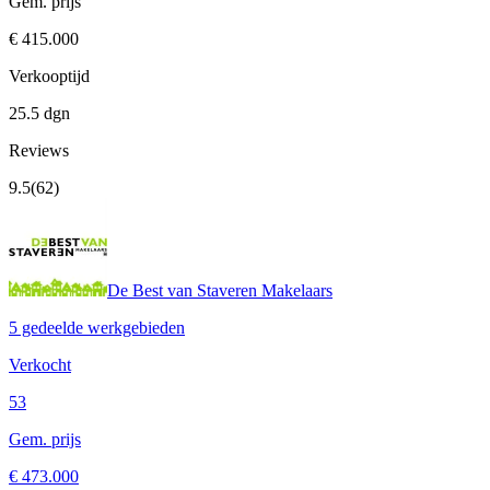
Gem. prijs
€ 415.000
Verkooptijd
25.5 dgn
Reviews
9.5
(62)
De Best van Staveren Makelaars
5 gedeelde werkgebieden
Verkocht
53
Gem. prijs
€ 473.000