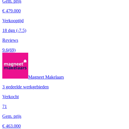
Gem. prijs
€ 479.000
Verkooptijd
18 dgn
(-7.5)
Reviews
9.6
(69)
Magneet Makelaars
3 gedeelde werkgebieden
Verkocht
71
Gem. prijs
€ 463.000