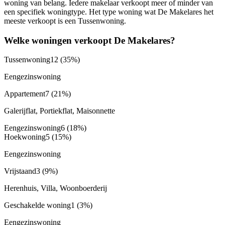
woning van belang. Iedere makelaar verkoopt meer of minder van
een specifiek woningtype. Het type woning wat De Makelares het
meeste verkoopt is een Tussenwoning.
Welke woningen verkoopt De Makelares?
Tussenwoning
12
(35%)
Eengezinswoning
Appartement
7
(21%)
Galerijflat, Portiekflat, Maisonnette
Eengezinswoning
6
(18%)
Hoekwoning
5
(15%)
Eengezinswoning
Vrijstaand
3
(9%)
Herenhuis, Villa, Woonboerderij
Geschakelde woning
1
(3%)
Eengezinswoning