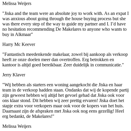
Melissa Weijers
"Jiska and the team were an absolute joy to work with. As an expat I
was anxious about going through the house buying process but she
was there every step of the way to guide my partner and I. I’d have
no hesitation recommending De Makelares to anyone who wants to
buy in Alkmaar"
Harry Mc Keever
"Fantastisch meedenkende makelaar, zowel bij aankoop als verkoop
heeft ze onze doelen meer dan overtroffen. Erg betrokken en
kantoor is altijd goed bereikbaar. Zeer duidelijk in communicatie."
Jerry Klaver
"Wij hebben als starters een woning aangekocht die Jiska en haar
team in de verkoop hadden staan. Ondanks dat wij de kopende partij
zijn geweest hebben wij altijd het gevoel gehad dat Jiska ook voor
ons klaar stond. Dit hebben wij zeer prettig ervaren! Jiska doet het
stapje extra voor verkopers maar ook voor de kopers van het huis.
Daarnaast zijn de afspraken met Jiska ook nog eens gezellig! Heel
erg bedankt, de Makelares!"
Melissa Weijers