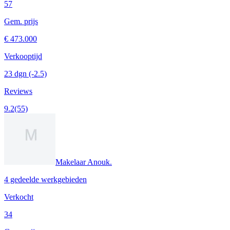
57
Gem. prijs
€ 473.000
Verkooptijd
23 dgn
(-2.5)
Reviews
9.2
(55)
Makelaar Anouk.
4 gedeelde werkgebieden
Verkocht
34