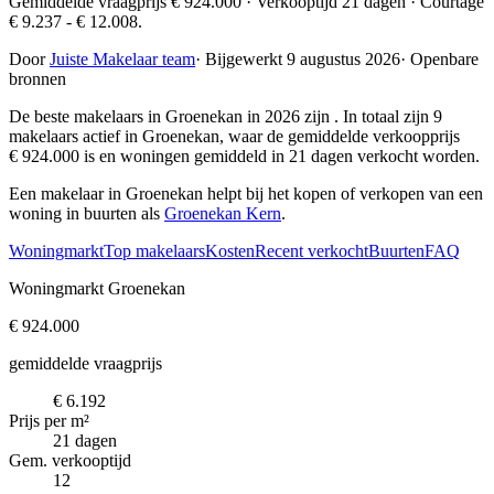
Gemiddelde vraagprijs € 924.000 · Verkooptijd 21 dagen · Courtage
€ 9.237 - € 12.008.
Door
Juiste Makelaar team
·
Bijgewerkt 9 augustus 2026
·
Openbare
bronnen
De beste makelaars in Groenekan in 2026 zijn
. In totaal zijn 9
makelaars actief in Groenekan, waar de gemiddelde verkoopprijs
€ 924.000 is en woningen gemiddeld in 21 dagen verkocht worden.
Een makelaar in Groenekan helpt bij het kopen of verkopen van een
woning in buurten als
Groenekan Kern
.
Woningmarkt
Top makelaars
Kosten
Recent verkocht
Buurten
FAQ
Woningmarkt Groenekan
€ 924.000
gemiddelde vraagprijs
€ 6.192
Prijs per m²
21 dagen
Gem. verkooptijd
12