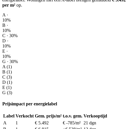
per m²
op
.
A ·
10%
B ·
10%
C · 30%
D ·
10%
E ·
10%
G · 30%
A (1)
B (1)
C (3)
D (1)
E (1)
G (3)
Prijsimpact per energielabel
Label
Verkocht
Gem. prijs/m²
t.o.v. gem.
Verkooptijd
A
1
€ 5.492
€ -785/m²
21 dgn