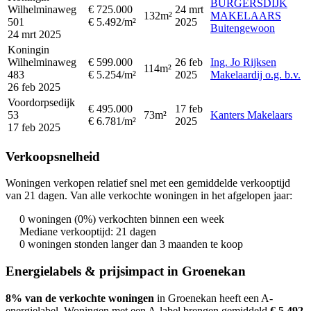
BURGERSDIJK
Wilhelminaweg
€ 725.000
24 mrt
132m²
MAKELAARS
501
€ 5.492/m²
2025
Buitengewoon
24 mrt 2025
Koningin
Wilhelminaweg
€ 599.000
26 feb
Ing. Jo Rijksen
114m²
483
€ 5.254/m²
2025
Makelaardij o.g. b.v.
26 feb 2025
Voordorpsedijk
€ 495.000
17 feb
53
73m²
Kanters Makelaars
€ 6.781/m²
2025
17 feb 2025
Verkoopsnelheid
Woningen verkopen relatief snel met een gemiddelde verkooptijd
van 21 dagen. Van alle verkochte woningen in het afgelopen jaar:
0 woningen (0%) verkochten binnen een week
Mediane verkooptijd: 21 dagen
0 woningen stonden langer dan 3 maanden te koop
Energielabels & prijsimpact in Groenekan
8% van de verkochte woningen
in Groenekan heeft een A-
energielabel.
Woningen met een A-label brengen gemiddeld
€ 5.492