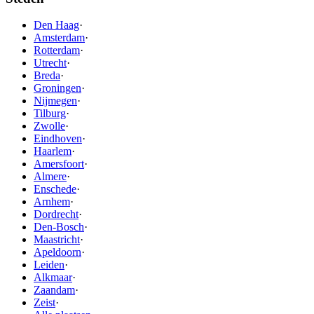
Den Haag
·
Amsterdam
·
Rotterdam
·
Utrecht
·
Breda
·
Groningen
·
Nijmegen
·
Tilburg
·
Zwolle
·
Eindhoven
·
Haarlem
·
Amersfoort
·
Almere
·
Enschede
·
Arnhem
·
Dordrecht
·
Den-Bosch
·
Maastricht
·
Apeldoorn
·
Leiden
·
Alkmaar
·
Zaandam
·
Zeist
·