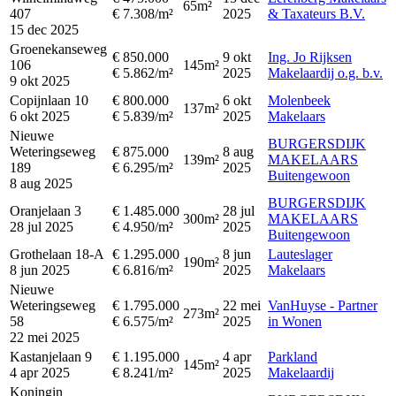
65m²
407
€ 7.308/m²
2025
& Taxateurs B.V.
15 dec 2025
Groenekanseweg
€ 850.000
9 okt
Ing. Jo Rijksen
106
145m²
€ 5.862/m²
2025
Makelaardij o.g. b.v.
9 okt 2025
Copijnlaan 10
€ 800.000
6 okt
Molenbeek
137m²
6 okt 2025
€ 5.839/m²
2025
Makelaars
Nieuwe
BURGERSDIJK
Weteringseweg
€ 875.000
8 aug
139m²
MAKELAARS
189
€ 6.295/m²
2025
Buitengewoon
8 aug 2025
BURGERSDIJK
Oranjelaan 3
€ 1.485.000
28 jul
300m²
MAKELAARS
28 jul 2025
€ 4.950/m²
2025
Buitengewoon
Grothelaan 18-A
€ 1.295.000
8 jun
Lauteslager
190m²
8 jun 2025
€ 6.816/m²
2025
Makelaars
Nieuwe
Weteringseweg
€ 1.795.000
22 mei
VanHuyse - Partner
273m²
58
€ 6.575/m²
2025
in Wonen
22 mei 2025
Kastanjelaan 9
€ 1.195.000
4 apr
Parkland
145m²
4 apr 2025
€ 8.241/m²
2025
Makelaardij
Koningin