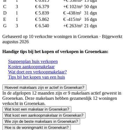
B
1
€ 6.815
+€ 538/m²
13 dgn
C
3
€ 6.379
+€ 102/m²
50 dgn
D
1
€ 5.839
€ -438/m²
31 dgn
E
1
€ 5.862
€ -415/m²
16 dgn
G
3
€ 6.540
+€ 263/m²
21 dgn
Gebaseerd op 10 verkochte woningen in Groenekan · Bijgewerkt
augustus 2026
Handige tips bij het kopen of verkopen in Groenekan:
Stappenplan huis verkopen
Kosten aankoopmakelaar
Wat doet een verkoopmakelaar?
Tips bij het kopen van een huis
Hoeveel makelaars zijn er actief in Groenekan?
In de afgelopen 12 maanden zijn er 9 makelaars actief geweest in
Groenekan. Deze makelaars hebben gezamenlijk 12 woningen
verkocht in Groenekan.
Wat kost een makelaar in Groenekan?
Wat kost een aankoopmakelaar in Groenekan?
Wie zijn de beste makelaars in Groenekan?
Hoe is de woningmarkt in Groenekan?