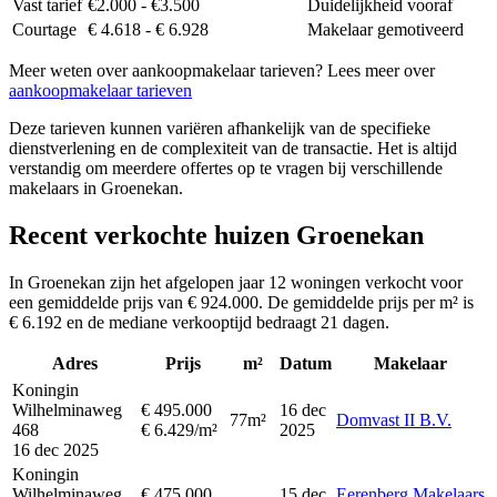
Vast tarief
€2.000 - €3.500
Duidelijkheid vooraf
Courtage
€ 4.618 - € 6.928
Makelaar gemotiveerd
Meer weten over aankoopmakelaar tarieven? Lees meer over
aankoopmakelaar tarieven
Deze tarieven kunnen variëren afhankelijk van de specifieke
dienstverlening en de complexiteit van de transactie. Het is altijd
verstandig om meerdere offertes op te vragen bij verschillende
makelaars in Groenekan.
Recent verkochte huizen Groenekan
In Groenekan zijn het afgelopen jaar 12 woningen verkocht voor
een gemiddelde prijs van € 924.000. De gemiddelde prijs per m² is
€ 6.192 en de mediane verkooptijd bedraagt 21 dagen.
Adres
Prijs
m²
Datum
Makelaar
Koningin
Wilhelminaweg
€ 495.000
16 dec
77m²
Domvast II B.V.
468
€ 6.429/m²
2025
16 dec 2025
Koningin
Wilhelminaweg
€ 475.000
15 dec
Eerenberg Makelaars