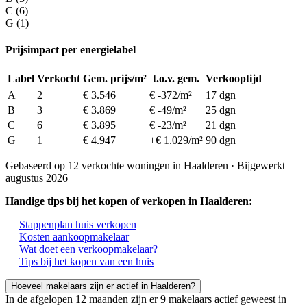
C (6)
G (1)
Prijsimpact per energielabel
Label
Verkocht
Gem. prijs/m²
t.o.v. gem.
Verkooptijd
A
2
€ 3.546
€ -372/m²
17 dgn
B
3
€ 3.869
€ -49/m²
25 dgn
C
6
€ 3.895
€ -23/m²
21 dgn
G
1
€ 4.947
+€ 1.029/m²
90 dgn
Gebaseerd op 12 verkochte woningen in Haalderen · Bijgewerkt
augustus 2026
Handige tips bij het kopen of verkopen in Haalderen:
Stappenplan huis verkopen
Kosten aankoopmakelaar
Wat doet een verkoopmakelaar?
Tips bij het kopen van een huis
Hoeveel makelaars zijn er actief in Haalderen?
In de afgelopen 12 maanden zijn er 9 makelaars actief geweest in