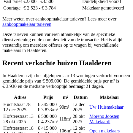
Vast tarief
€2.000 - €3.500
Duidelijkheid vooraf
Courtage
€ 2.523 - € 3.784
Makelaar gemotiveerd
Meer weten over aankoopmakelaar tarieven? Lees meer over
aankoopmakelaar tarieven
Deze tarieven kunnen variëren afhankelijk van de specifieke
dienstverlening en de complexiteit van de transactie. Het is altijd
verstandig om meerdere offertes op te vragen bij verschillende
makelaars in Haalderen.
Recent verkochte huizen Haalderen
In Haalderen zijn het afgelopen jaar 13 woningen verkocht voor een
gemiddelde prijs van € 505.000. De gemiddelde prijs per m² is
€ 3.930 en de mediane verkooptijd bedraagt 21 dagen.
Adres
Prijs
m²
Datum
Makelaar
Huchtstraat 78
€ 345.000
12 dec
90m²
Uw Huismakelaar
12 dec 2025
€ 3.833/m²
2025
Hofsteestraat 13
€ 500.000
28 okt
Moreno Joosten
118m²
28 okt 2025
€ 4.237/m²
2025
Makelaardij
Hofsteestraat 18
€ 415.000
12 okt
106m²
Open makelaars