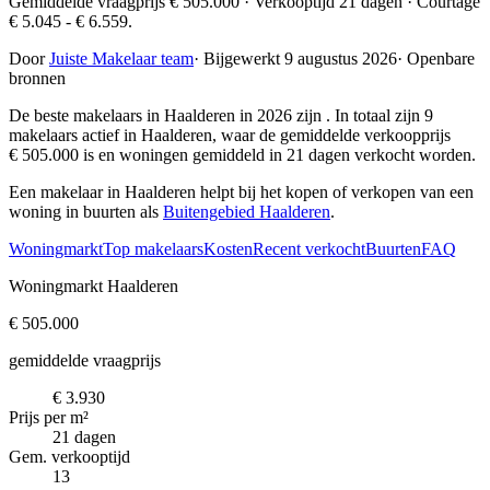
Gemiddelde vraagprijs € 505.000 · Verkooptijd 21 dagen · Courtage
€ 5.045 - € 6.559.
Door
Juiste Makelaar team
·
Bijgewerkt 9 augustus 2026
·
Openbare
bronnen
De beste makelaars in Haalderen in 2026 zijn
. In totaal zijn 9
makelaars actief in Haalderen, waar de gemiddelde verkoopprijs
€ 505.000 is en woningen gemiddeld in 21 dagen verkocht worden.
Een makelaar in Haalderen helpt bij het kopen of verkopen van een
woning in buurten als
Buitengebied Haalderen
.
Woningmarkt
Top makelaars
Kosten
Recent verkocht
Buurten
FAQ
Woningmarkt Haalderen
€ 505.000
gemiddelde vraagprijs
€ 3.930
Prijs per m²
21 dagen
Gem. verkooptijd
13