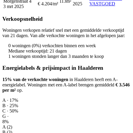
Morgenstraat 4
113m²
€ 4.204/m²
2025
VASTGOED
3 mrt 2025
Verkoopsnelheid
Woningen verkopen relatief snel met een gemiddelde verkooptijd
van 21 dagen. Van alle verkochte woningen in het afgelopen jaar:
0 woningen (0%) verkochten binnen een week
Mediane verkooptijd: 21 dagen
1 woningen stonden langer dan 3 maanden te koop
Energielabels & prijsimpact in Haalderen
15% van de verkochte woningen
in Haalderen heeft een A-
energielabel.
Woningen met een A-label brengen gemiddeld
€ 3.546
per m²
op
.
A · 17%
B · 25%
C · 50%
G ·
8%
A (2)
B (3)