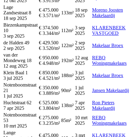
12 okt 2025
€ 3.915/m²
2025
Lage
€ 475.000
18 sep
Moreno Joosten
Zandsestraat 8
133m²
€ 3.571/m²
2025
Makelaardij
18 sep 2025
Biezenkampstraat
€ 374.500
3 sep
KLARENBEEK
10
112m²
€ 3.344/m²
2025
VASTGOED
3 sep 2025
de Halden 49
€ 429.500
2 sep
122m²
Makelaar Broex
2 sep 2025
€ 3.520/m²
2025
van der
€ 950.000
12 aug
REBO
Mondeweg 18
192m²
€ 4.948/m²
2025
Woningmakelaars
12 aug 2025
Klein Baal 1
€ 850.000
3 jul
188m²
Makelaar Broex
3 jul 2025
€ 4.521/m²
2025
Notenboomstraat
€ 350.000
1 jul
21
90m²
Jansen Makelaardij
€ 3.889/m²
2025
1 jul 2025
Huchtstraat 62
€ 525.000
7 apr
Ron Pieters
138m²
7 apr 2025
€ 3.804/m²
2025
Makelaardij
Notenboomstraat
€ 275.000
10 mrt
REBO
53
85m²
€ 3.235/m²
2025
Woningmakelaars
10 mrt 2025
Lange
€ 475.000
3 mrt
KLARENBEEK