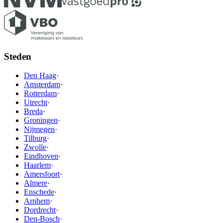
Steden
Den Haag
·
Amsterdam
·
Rotterdam
·
Utrecht
·
Breda
·
Groningen
·
Nijmegen
·
Tilburg
·
Zwolle
·
Eindhoven
·
Haarlem
·
Amersfoort
·
Almere
·
Enschede
·
Arnhem
·
Dordrecht
·
Den-Bosch
·