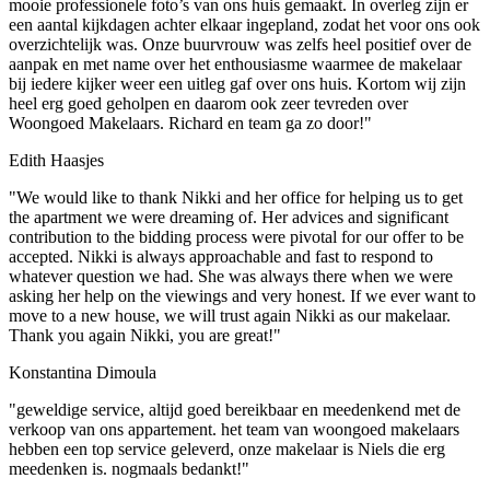
mooie professionele foto’s van ons huis gemaakt. In overleg zijn er
een aantal kijkdagen achter elkaar ingepland, zodat het voor ons ook
overzichtelijk was. Onze buurvrouw was zelfs heel positief over de
aanpak en met name over het enthousiasme waarmee de makelaar
bij iedere kijker weer een uitleg gaf over ons huis. Kortom wij zijn
heel erg goed geholpen en daarom ook zeer tevreden over
Woongoed Makelaars. Richard en team ga zo door!"
Edith Haasjes
"We would like to thank Nikki and her office for helping us to get
the apartment we were dreaming of. Her advices and significant
contribution to the bidding process were pivotal for our offer to be
accepted. Nikki is always approachable and fast to respond to
whatever question we had. She was always there when we were
asking her help on the viewings and very honest. If we ever want to
move to a new house, we will trust again Nikki as our makelaar.
Thank you again Nikki, you are great!"
Konstantina Dimoula
"geweldige service, altijd goed bereikbaar en meedenkend met de
verkoop van ons appartement. het team van woongoed makelaars
hebben een top service geleverd, onze makelaar is Niels die erg
meedenken is. nogmaals bedankt!"