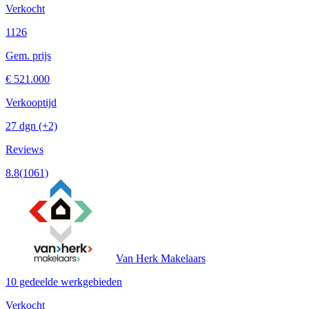
Verkocht
1126
Gem. prijs
€ 521.000
Verkooptijd
27 dgn
(+2)
Reviews
8.8
(1061)
Van Herk Makelaars
10 gedeelde werkgebieden
Verkocht