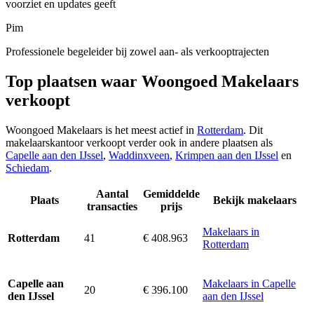
voorziet en updates geeft
Pim
Professionele begeleider bij zowel aan- als verkooptrajecten
Top plaatsen waar Woongoed Makelaars
verkoopt
Woongoed Makelaars is het meest actief in
Rotterdam
. Dit
makelaarskantoor verkoopt verder ook in andere plaatsen als
Capelle aan den IJssel
,
Waddinxveen
,
Krimpen aan den IJssel
en
Schiedam
.
Aantal
Gemiddelde
Plaats
Bekijk makelaars
transacties
prijs
Makelaars in
41
€ 408.963
Rotterdam
Rotterdam
Makelaars in Capelle
Capelle aan
20
€ 396.100
aan den IJssel
den IJssel