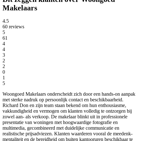
Makelaars
4.5
60 reviews
5
61
4
4
3
2
2
0
1
5
Woongoed Makelaars onderscheidt zich door een hands-on aanpak
met sterke nadruk op persoonlijk contact en beschikbaarheid.
Richard Don en zijn team staan bekend om hun enthousiasme,
vakkundigheid en vermogen om klanten volledig te ontzorgen bij
zowel aan- als verkoop. De makelaar blinkt uit in professionele
presentatie van woningen met hoogwaardige fotografie en
multimedia, gecombineerd met duidelijke communicatie en
realistische prijsadviezen. Klanten waarderen vooral de meedenk-
mentaliteit en de bereidheid om buiten kantooruren beschikbaar te