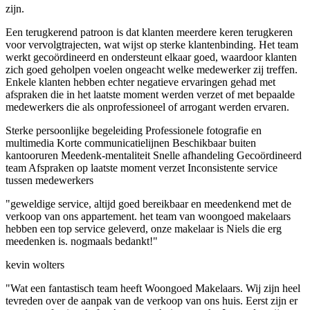
zijn.
Een terugkerend patroon is dat klanten meerdere keren terugkeren
voor vervolgtrajecten, wat wijst op sterke klantenbinding. Het team
werkt gecoördineerd en ondersteunt elkaar goed, waardoor klanten
zich goed geholpen voelen ongeacht welke medewerker zij treffen.
Enkele klanten hebben echter negatieve ervaringen gehad met
afspraken die in het laatste moment werden verzet of met bepaalde
medewerkers die als onprofessioneel of arrogant werden ervaren.
Sterke persoonlijke begeleiding
Professionele fotografie en
multimedia
Korte communicatielijnen
Beschikbaar buiten
kantooruren
Meedenk-mentaliteit
Snelle afhandeling
Gecoördineerd
team
Afspraken op laatste moment verzet
Inconsistente service
tussen medewerkers
"geweldige service, altijd goed bereikbaar en meedenkend met de
verkoop van ons appartement. het team van woongoed makelaars
hebben een top service geleverd, onze makelaar is Niels die erg
meedenken is. nogmaals bedankt!"
kevin wolters
"Wat een fantastisch team heeft Woongoed Makelaars. Wij zijn heel
tevreden over de aanpak van de verkoop van ons huis. Eerst zijn er