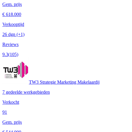
Gem. prijs
€ 618.000
Verkooptijd
26 dgn
(+1)
Reviews
9.3
(105)
TW3 Strategie Marketing Makelaardij
7 gedeelde werkgebieden
Verkocht
91
Gem. prijs