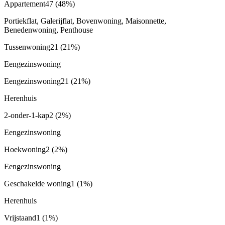
Appartement
47
(48%)
Portiekflat, Galerijflat, Bovenwoning, Maisonnette,
Benedenwoning, Penthouse
Tussenwoning
21
(21%)
Eengezinswoning
Eengezinswoning
21
(21%)
Herenhuis
2-onder-1-kap
2
(2%)
Eengezinswoning
Hoekwoning
2
(2%)
Eengezinswoning
Geschakelde woning
1
(1%)
Herenhuis
Vrijstaand
1
(1%)