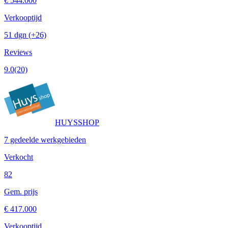
€ 544.000
Verkooptijd
51 dgn
(+26)
Reviews
9.0
(20)
HUYSSHOP
7 gedeelde werkgebieden
Verkocht
82
Gem. prijs
€ 417.000
Verkooptijd