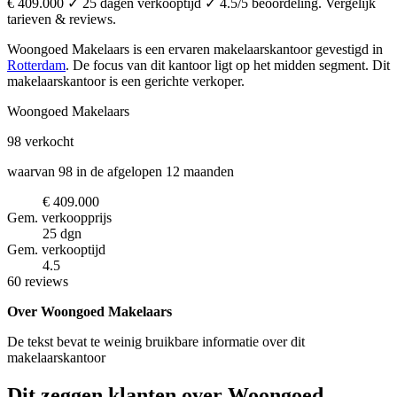
€ 409.000 ✓ 25 dagen verkooptijd ✓ 4.5/5 beoordeling. Vergelijk
tarieven & reviews.
Woongoed Makelaars is een ervaren makelaarskantoor
gevestigd in
Rotterdam
.
De focus van dit kantoor ligt op het midden segment.
Dit
makelaarskantoor is een gerichte verkoper.
Woongoed Makelaars
98
verkocht
waarvan 98 in de afgelopen 12 maanden
€ 409.000
Gem. verkoopprijs
25 dgn
Gem. verkooptijd
4.5
60 reviews
Over Woongoed Makelaars
De tekst bevat te weinig bruikbare informatie over dit
makelaarskantoor
Dit zeggen klanten over Woongoed