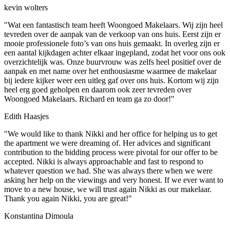
kevin wolters
"Wat een fantastisch team heeft Woongoed Makelaars. Wij zijn heel
tevreden over de aanpak van de verkoop van ons huis. Eerst zijn er
mooie professionele foto’s van ons huis gemaakt. In overleg zijn er
een aantal kijkdagen achter elkaar ingepland, zodat het voor ons ook
overzichtelijk was. Onze buurvrouw was zelfs heel positief over de
aanpak en met name over het enthousiasme waarmee de makelaar
bij iedere kijker weer een uitleg gaf over ons huis. Kortom wij zijn
heel erg goed geholpen en daarom ook zeer tevreden over
Woongoed Makelaars. Richard en team ga zo door!"
Edith Haasjes
"We would like to thank Nikki and her office for helping us to get
the apartment we were dreaming of. Her advices and significant
contribution to the bidding process were pivotal for our offer to be
accepted. Nikki is always approachable and fast to respond to
whatever question we had. She was always there when we were
asking her help on the viewings and very honest. If we ever want to
move to a new house, we will trust again Nikki as our makelaar.
Thank you again Nikki, you are great!"
Konstantina Dimoula