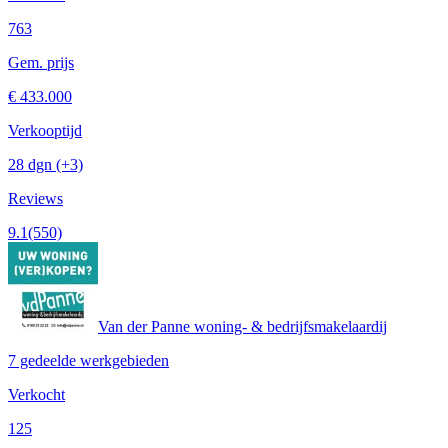
763
Gem. prijs
€ 433.000
Verkooptijd
28 dgn
(+3)
Reviews
9.1
(550)
Van der Panne woning- & bedrijfsmakelaardij
7 gedeelde werkgebieden
Verkocht
125