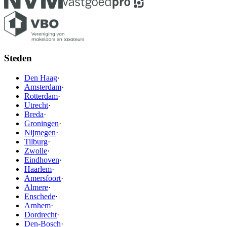
Steden
Den Haag
·
Amsterdam
·
Rotterdam
·
Utrecht
·
Breda
·
Groningen
·
Nijmegen
·
Tilburg
·
Zwolle
·
Eindhoven
·
Haarlem
·
Amersfoort
·
Almere
·
Enschede
·
Arnhem
·
Dordrecht
·
Den-Bosch
·