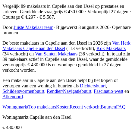
Vergelijk 89 makelaars in Capelle aan den IJssel op prestaties en
tarieven. Gemiddelde vraagprijs € 430.000 · Verkooptijd 27 dagen ·
Courtage € 4.297 - € 5.587.
Door
Juiste Makelaar team
·
Bijgewerkt 8 augustus 2026
·
Openbare
bronnen
De beste makelaars in Capelle aan den IJssel in 2026 zijn
Van Herk
Makelaars Capelle aan den IJssel
(113 verkocht),
Kok Makelaars
(34 verkocht) en
Van Santen Makelaars
(36 verkocht)
. In totaal zijn
89 makelaars actief in Capelle aan den IJssel, waar de gemiddelde
verkoopprijs € 430.000 is en woningen gemiddeld in 27 dagen
verkocht worden.
Een makelaar in Capelle aan den IJssel helpt bij het kopen of
verkopen van een woning in buurten als
Dichtersbuurt
,
Schildersvormenbuurt
,
Rendier/Navigatiebuurt
,
Fascinatio-west
en
Alkenoord
.
Woningmarkt
Top makelaars
Kosten
Recent verkocht
Buurten
FAQ
Woningmarkt Capelle aan den IJssel
€ 430.000