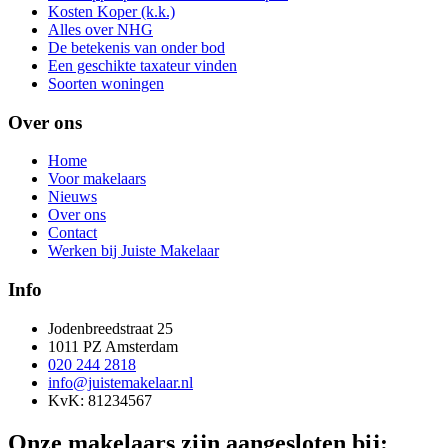
Kosten Koper (k.k.)
Alles over NHG
De betekenis van onder bod
Een geschikte taxateur vinden
Soorten woningen
Over ons
Home
Voor makelaars
Nieuws
Over ons
Contact
Werken bij Juiste Makelaar
Info
Jodenbreedstraat 25
1011 PZ Amsterdam
020 244 2818
info@juistemakelaar.nl
KvK: 81234567
Onze makelaars zijn aangesloten bij: