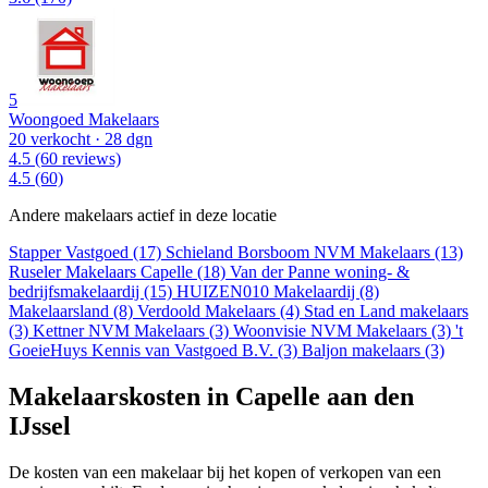
5
Woongoed Makelaars
20 verkocht
· 28 dgn
4.5
(60 reviews)
4.5
(60)
Andere makelaars actief in deze locatie
Stapper Vastgoed (17)
Schieland Borsboom NVM Makelaars (13)
Ruseler Makelaars Capelle (18)
Van der Panne woning- &
bedrijfsmakelaardij (15)
HUIZEN010 Makelaardij (8)
Makelaarsland (8)
Verdoold Makelaars (4)
Stad en Land makelaars
(3)
Kettner NVM Makelaars (3)
Woonvisie NVM Makelaars (3)
't
GoeieHuys Kennis van Vastgoed B.V. (3)
Baljon makelaars (3)
Makelaarskosten in Capelle aan den
IJssel
De kosten van een makelaar bij het kopen of verkopen van een