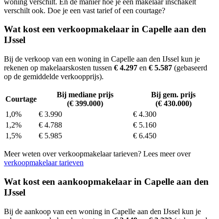
woning verschilt. En de manier hoe je een makelaar inschakelt
verschilt ook. Doe je een vast tarief of een courtage?
Wat kost een verkoopmakelaar in Capelle aan den
IJssel
Bij de verkoop van een woning in Capelle aan den IJssel kun je
rekenen op makelaarskosten tussen
€ 4.297
en
€ 5.587
(gebaseerd
op de gemiddelde verkoopprijs).
Bij mediane prijs
Bij gem. prijs
Courtage
(€ 399.000)
(€ 430.000)
1,0%
€ 3.990
€ 4.300
1,2%
€ 4.788
€ 5.160
1,5%
€ 5.985
€ 6.450
Meer weten over verkoopmakelaar tarieven? Lees meer over
verkoopmakelaar tarieven
Wat kost een aankoopmakelaar in Capelle aan den
IJssel
Bij de aankoop van een woning in Capelle aan den IJssel kun je