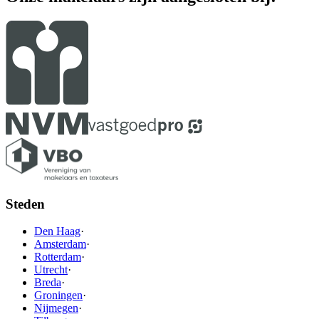
Steden
Den Haag
·
Amsterdam
·
Rotterdam
·
Utrecht
·
Breda
·
Groningen
·
Nijmegen
·