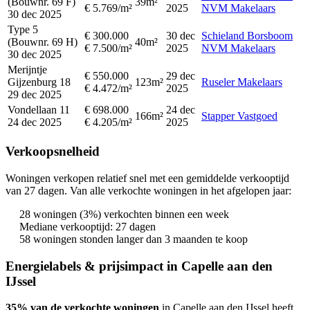
(Bouwnr. 69 F)
39m²
€ 5.769/m²
2025
NVM Makelaars
30 dec 2025
Type 5
€ 300.000
30 dec
Schieland Borsboom
(Bouwnr. 69 H)
40m²
€ 7.500/m²
2025
NVM Makelaars
30 dec 2025
Merijntje
€ 550.000
29 dec
Gijzenburg 18
123m²
Ruseler Makelaars
€ 4.472/m²
2025
29 dec 2025
Vondellaan 11
€ 698.000
24 dec
166m²
Stapper Vastgoed
24 dec 2025
€ 4.205/m²
2025
Verkoopsnelheid
Woningen verkopen relatief snel met een gemiddelde verkooptijd
van 27 dagen. Van alle verkochte woningen in het afgelopen jaar:
28 woningen (3%) verkochten binnen een week
Mediane verkooptijd: 27 dagen
58 woningen stonden langer dan 3 maanden te koop
Energielabels & prijsimpact in Capelle aan den
IJssel
35% van de verkochte woningen
in Capelle aan den IJssel heeft