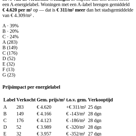
een A-energielabel.
Woningen met een A-label brengen gemiddeld
€ 4.620 per m²
op
— dat is
€ 311/m² meer
dan het stadsgemiddelde
van € 4.309/m²
.
A · 39%
B · 20%
C · 24%
A (283)
B (149)
C (176)
D (52)
E (32)
F (13)
G (23)
Prijsimpact per energielabel
Label
Verkocht
Gem. prijs/m²
t.o.v. gem.
Verkooptijd
A
283
€ 4.620
+€ 311/m²
25 dgn
B
149
€ 4.166
€ -143/m²
28 dgn
C
176
€ 4.123
€ -186/m²
28 dgn
D
52
€ 3.989
€ -320/m²
28 dgn
E
32
€ 3.957
€ -352/m²
27 dgn