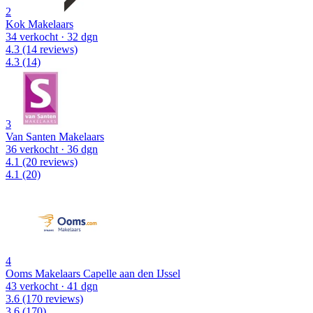
2
Kok Makelaars
34 verkocht
· 32 dgn
4.3
(14 reviews)
4.3
(14)
3
Van Santen Makelaars
36 verkocht
· 36 dgn
4.1
(20 reviews)
4.1
(20)
4
Ooms Makelaars Capelle aan den IJssel
43 verkocht
· 41 dgn
3.6
(170 reviews)
3.6
(170)