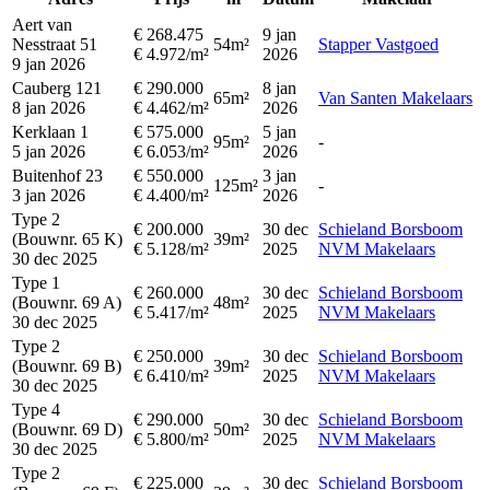
Aert van
€ 268.475
9 jan
Nesstraat 51
54m²
Stapper Vastgoed
€ 4.972/m²
2026
9 jan 2026
Cauberg 121
€ 290.000
8 jan
65m²
Van Santen Makelaars
8 jan 2026
€ 4.462/m²
2026
Kerklaan 1
€ 575.000
5 jan
95m²
-
5 jan 2026
€ 6.053/m²
2026
Buitenhof 23
€ 550.000
3 jan
125m²
-
3 jan 2026
€ 4.400/m²
2026
Type 2
€ 200.000
30 dec
Schieland Borsboom
(Bouwnr. 65 K)
39m²
€ 5.128/m²
2025
NVM Makelaars
30 dec 2025
Type 1
€ 260.000
30 dec
Schieland Borsboom
(Bouwnr. 69 A)
48m²
€ 5.417/m²
2025
NVM Makelaars
30 dec 2025
Type 2
€ 250.000
30 dec
Schieland Borsboom
(Bouwnr. 69 B)
39m²
€ 6.410/m²
2025
NVM Makelaars
30 dec 2025
Type 4
€ 290.000
30 dec
Schieland Borsboom
(Bouwnr. 69 D)
50m²
€ 5.800/m²
2025
NVM Makelaars
30 dec 2025
Type 2
€ 225.000
30 dec
Schieland Borsboom