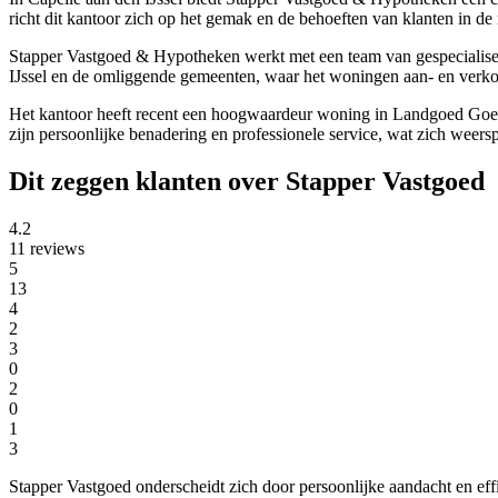
richt dit kantoor zich op het gemak en de behoeften van klanten in de 
Stapper Vastgoed & Hypotheken werkt met een team van gespecialiseer
IJssel en de omliggende gemeenten, waar het woningen aan- en verkoo
Het kantoor heeft recent een hoogwaardeur woning in Landgoed Goede
zijn persoonlijke benadering en professionele service, wat zich weersp
Dit zeggen klanten over Stapper Vastgoed
4.2
11 reviews
5
13
4
2
3
0
2
0
1
3
Stapper Vastgoed onderscheidt zich door persoonlijke aandacht en eff