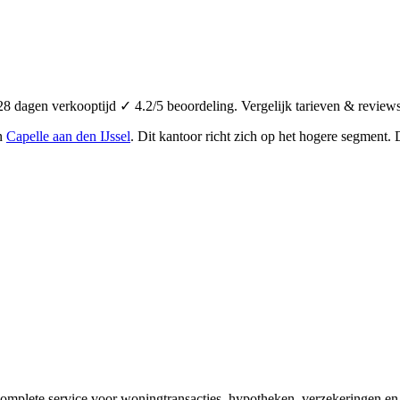
 dagen verkooptijd ✓ 4.2/5 beoordeling. Vergelijk tarieven & reviews
in
Capelle aan den IJssel
.
Dit kantoor richt zich op het hogere segment.
omplete service voor woningtransacties, hypotheken, verzekeringen en