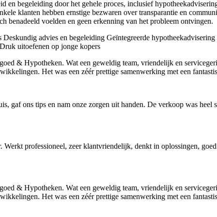
heid en begeleiding door het gehele proces, inclusief hypotheekadviser
enkele klanten hebben ernstige bezwaren over transparantie en communic
ich benadeeld voelden en geen erkenning van het probleem ontvingen.
s
Deskundig advies en begeleiding
Geïntegreerde hypotheekadvisering
Druk uitoefenen op jonge kopers
goed & Hypotheken. Wat een geweldig team, vriendelijk en servicegeri
ikkelingen. Het was een zéér prettige samenwerking met een fantastisc
is, gaf ons tips en nam onze zorgen uit handen. De verkoop was heel s
r. Werkt professioneel, zeer klantvriendelijk, denkt in oplossingen, go
goed & Hypotheken. Wat een geweldig team, vriendelijk en servicegeri
ikkelingen. Het was een zéér prettige samenwerking met een fantastisc