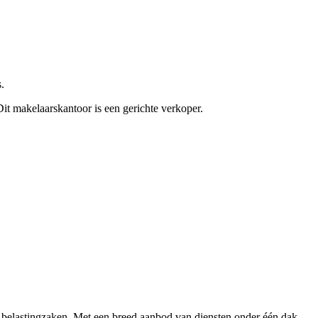
.
Dit makelaarskantoor is een gerichte verkoper.
 belastingzaken. Met een breed aanbod van diensten onder één dak,