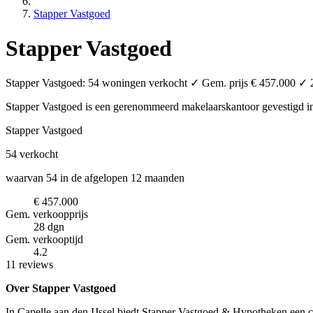
Stapper Vastgoed
Stapper Vastgoed
Stapper Vastgoed: 54 woningen verkocht ✓ Gem. prijs € 457.000 ✓ 28
Stapper Vastgoed is een gerenommeerd makelaarskantoor
gevestigd 
Stapper Vastgoed
54
verkocht
waarvan 54 in de afgelopen 12 maanden
€ 457.000
Gem. verkoopprijs
28 dgn
Gem. verkooptijd
4.2
11 reviews
Over Stapper Vastgoed
In Capelle aan den IJssel biedt Stapper Vastgoed & Hypotheken een c