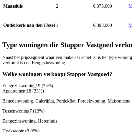
2
€ 375.000
M
Maassluis
1
€ 398.000
M
Ouderkerk aan den IJssel
Type woningen die Stapper Vastgoed verk
Naast het prijssegment waar een makelaar actief is, is het type won
verkoopt is een Eengezinswoning.
Welke woningen verkoopt Stapper Vastgoed?
Eengezinswoning
19
(35%)
Appartement
18
(33%)
Benedenwoning, Galerijflat, Portiekflat, Portiekwoning, Maisonnette
Tussenwoning
7
(13%)
Eengezinswoning, Herenhuis
Hoekwoning
3
(6%)