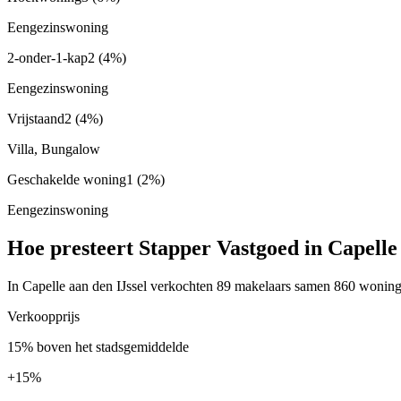
Eengezinswoning
2-onder-1-kap
2
(4%)
Eengezinswoning
Vrijstaand
2
(4%)
Villa, Bungalow
Geschakelde woning
1
(2%)
Eengezinswoning
Hoe presteert Stapper Vastgoed in Capelle 
In Capelle aan den IJssel verkochten 89 makelaars samen 860 woningen
Verkoopprijs
15% boven het stadsgemiddelde
+
15%