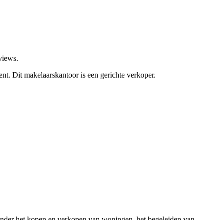
views.
ent.
Dit makelaarskantoor is een gerichte verkoper.
ronder het kopen en verkopen van woningen, het begeleiden van