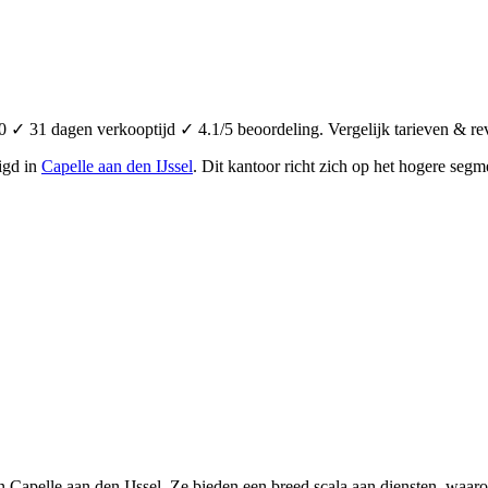
✓ 31 dagen verkooptijd ✓ 4.1/5 beoordeling. Vergelijk tarieven & re
igd in
Capelle aan den IJssel
.
Dit kantoor richt zich op het hogere segm
 Capelle aan den IJssel. Ze bieden een breed scala aan diensten, waa