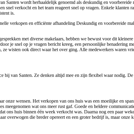
an Santen wordt herhaaldelijk genoemd als deskundig en voorbereide ma
en snel verkocht en het team reageert snel op vragen. Enkele klanten 
tent is.
elle verkopen en efficiënte afhandeling
Deskundig en voorbereide mak
esprekken met diverse makelaars, hebben we bewust voor dit kleiner
rdoor je snel op je vragen bericht kreeg, een persoonlijke benadering 
 ze wisten ook direct waar het over ging. Alle medewerkers waren vriend
ce bij van Santen. Ze denken altijd mee en zijn flexibel waar nodig. De
 naar onze wensen. Het verkopen van ons huis was een moeilijke en sp
oces meegenomen wat ons meer rust gaf. Goede en heldere communicatie.
 dat ons huis binnen één week verkocht was. Daarna nog een paar weken
r overwogen die breder opereert en een groter bedrijf is, maar onze k