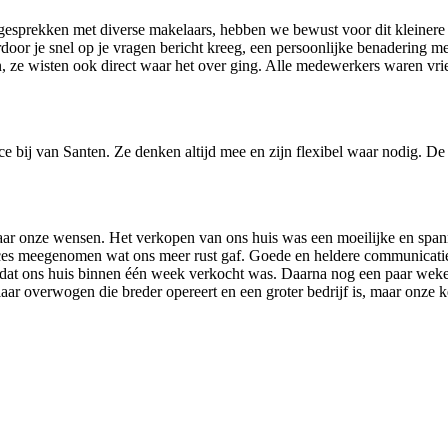
esprekken met diverse makelaars, hebben we bewust voor dit kleiner
rdoor je snel op je vragen bericht kreeg, een persoonlijke benadering 
 ze wisten ook direct waar het over ging. Alle medewerkers waren vriend
ce bij van Santen. Ze denken altijd mee en zijn flexibel waar nodig. De
 naar onze wensen. Het verkopen van ons huis was een moeilijke en sp
oces meegenomen wat ons meer rust gaf. Goede en heldere communicatie.
 dat ons huis binnen één week verkocht was. Daarna nog een paar weken
r overwogen die breder opereert en een groter bedrijf is, maar onze k