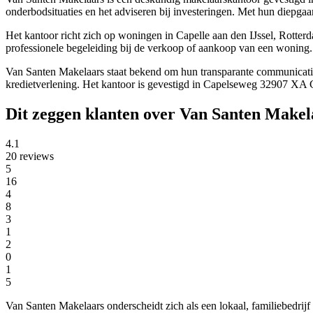
onderbodsituaties en het adviseren bij investeringen. Met hun diepga
Het kantoor richt zich op woningen in Capelle aan den IJssel, Rotte
professionele begeleiding bij de verkoop of aankoop van een woning. 
Van Santen Makelaars staat bekend om hun transparante communicatie e
kredietverlening. Het kantoor is gevestigd in Capelseweg 32907 XA Ca
Dit zeggen klanten over Van Santen Makel
4.1
20 reviews
5
16
4
8
3
1
2
0
1
5
Van Santen Makelaars onderscheidt zich als een lokaal, familiebedrijf