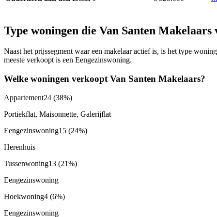
Type woningen die Van Santen Makelaars 
Naast het prijssegment waar een makelaar actief is, is het type won
meeste verkoopt is een Eengezinswoning.
Welke woningen verkoopt Van Santen Makelaars?
Appartement
24
(38%)
Portiekflat, Maisonnette, Galerijflat
Eengezinswoning
15
(24%)
Herenhuis
Tussenwoning
13
(21%)
Eengezinswoning
Hoekwoning
4
(6%)
Eengezinswoning