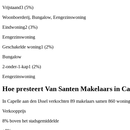
Vrijstaand
3
(5%)
Woonboerderij, Bungalow, Eengezinswoning
Eindwoning
2
(3%)
Eengezinswoning
Geschakelde woning
1
(2%)
Bungalow
2-onder-1-kap
1
(2%)
Eengezinswoning
Hoe presteert Van Santen Makelaars in Cap
In Capelle aan den IJssel verkochten 89 makelaars samen 860 woninge
Verkoopprijs
8% boven het stadsgemiddelde