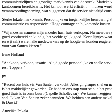
communicatielijnen en grondige marktkennis van de streek. Marieke v
kantooruren bereikbaar is. Het kantoor werkt efficiënt — huizen word
verantwoordingsneming, wat suggereert dat de service niet altijd consis
Sterke lokale marktkennis
Persoonlijke en toegankelijke benadering
Sn
communicatie en responsiviteit
Hoge courtage en bijkomende kosten
"Wij moesten namens mijn moeder haar huis verkopen. Na meerdere g
goed voorbereid en kundig, het voelde gelijk goed. Korte lijntjes waa
en wij zelf) waren alle medewerkers op de hoogte en konden reageren,
voor van Santen kiezen."
Irene Hofland
"Aankoop, verkoop, taxatie.. Altijd goede persoonlijke en snelle servi
rest. Toppers!"
pv
"Recent ons huis via Van Santen verkocht! Alles ging super snel en
is het makkelijker geworden. Ze hadden ons stap voor stap in het pr
goed thuis is in onze buurt (Capelle Schollevaar). We kunnen zeggen
snel. Ik kan Van Santen zeker aanraden. We hebben een andere makelaa
& Dawid"
Angelika Pekala