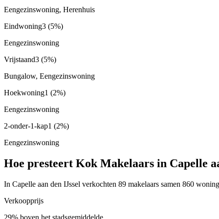
Eengezinswoning, Herenhuis
Eindwoning
3
(5%)
Eengezinswoning
Vrijstaand
3
(5%)
Bungalow, Eengezinswoning
Hoekwoning
1
(2%)
Eengezinswoning
2-onder-1-kap
1
(2%)
Eengezinswoning
Hoe presteert Kok Makelaars in Capelle aa
In Capelle aan den IJssel verkochten 89 makelaars samen 860 woninge
Verkoopprijs
29% boven het stadsgemiddelde