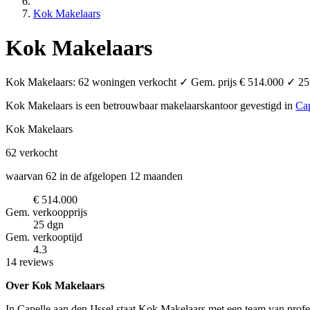
Kok Makelaars
Kok Makelaars
Kok Makelaars: 62 woningen verkocht ✓ Gem. prijs € 514.000 ✓ 25 d
Kok Makelaars is een betrouwbaar makelaarskantoor
gevestigd in
Cap
Kok Makelaars
62
verkocht
waarvan 62 in de afgelopen 12 maanden
€ 514.000
Gem. verkoopprijs
25 dgn
Gem. verkooptijd
4.3
14 reviews
Over Kok Makelaars
In Capelle aan den IJssel staat Kok Makelaars met een team van prof