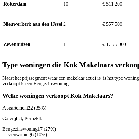
10
€ 511.200
Rotterdam
2
€ 557.500
Nieuwerkerk aan den IJssel
1
€ 1.175.000
Zevenhuizen
Type woningen die Kok Makelaars verkoo
Naast het prijssegment waar een makelaar actief is, is het type won
verkoopt is een Eengezinswoning.
Welke woningen verkoopt Kok Makelaars?
Appartement
22
(35%)
Galerijflat, Portiekflat
Eengezinswoning
17
(27%)
Tussenwoning
6
(10%)