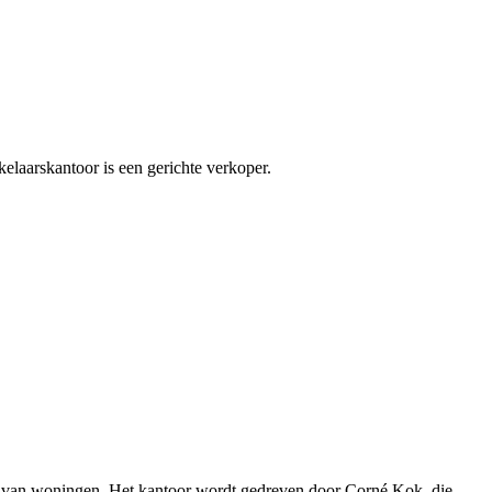
elaarskantoor is een gerichte verkoper.
ren van woningen. Het kantoor wordt gedreven door Corné Kok, die