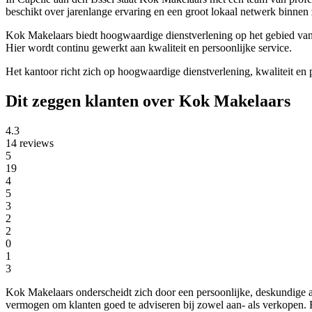
beschikt over jarenlange ervaring en een groot lokaal netwerk binnen 
Kok Makelaars biedt hoogwaardige dienstverlening op het gebied van w
Hier wordt continu gewerkt aan kwaliteit en persoonlijke service.
Het kantoor richt zich op hoogwaardige dienstverlening, kwaliteit en 
Dit zeggen klanten over Kok Makelaars
4.3
14 reviews
5
19
4
5
3
2
2
0
1
3
Kok Makelaars onderscheidt zich door een persoonlijke, deskundige aa
vermogen om klanten goed te adviseren bij zowel aan- als verkopen. H