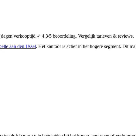
agen verkooptijd ✓ 4.3/5 beoordeling. Vergelijk tarieven & reviews.
elle aan den IJssel
.
Het kantoor is actief in het hogere segment.
Dit mak
essionals klaar om u te begeleiden bij het kopen, verkopen of verhuu