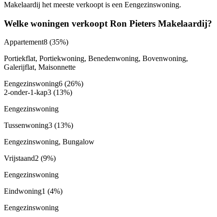
Makelaardij het meeste verkoopt is een Eengezinswoning.
Welke woningen verkoopt Ron Pieters Makelaardij?
Appartement
8
(35%)
Portiekflat, Portiekwoning, Benedenwoning, Bovenwoning,
Galerijflat, Maisonnette
Eengezinswoning
6
(26%)
2-onder-1-kap
3
(13%)
Eengezinswoning
Tussenwoning
3
(13%)
Eengezinswoning, Bungalow
Vrijstaand
2
(9%)
Eengezinswoning
Eindwoning
1
(4%)
Eengezinswoning