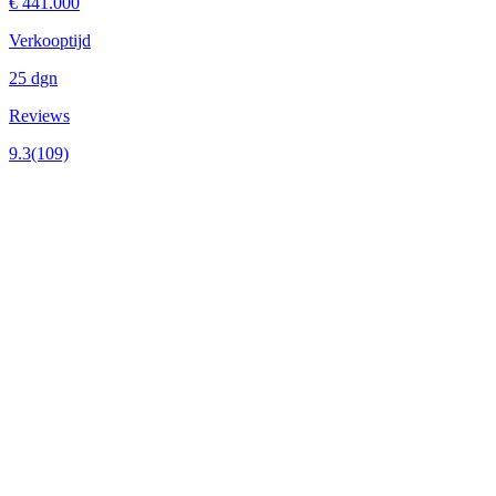
€ 441.000
Verkooptijd
25 dgn
Reviews
9.3
(109)