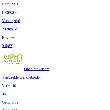
Gem. prijs
€ 469.000
Verkooptijd
20 dgn
(-5)
Reviews
9.6
(82)
Open makelaars
4 gedeelde werkgebieden
Verkocht
96
Gem. prijs