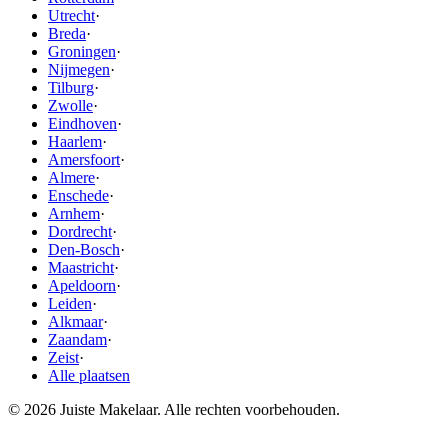
Utrecht
·
Breda
·
Groningen
·
Nijmegen
·
Tilburg
·
Zwolle
·
Eindhoven
·
Haarlem
·
Amersfoort
·
Almere
·
Enschede
·
Arnhem
·
Dordrecht
·
Den-Bosch
·
Maastricht
·
Apeldoorn
·
Leiden
·
Alkmaar
·
Zaandam
·
Zeist
·
Alle plaatsen
© 2026 Juiste Makelaar. Alle rechten voorbehouden.