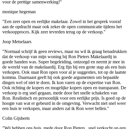
voor de prettige samenwerking!"
monique hegeman
"Een zeer open en eerlijke makelaar. Zowel in het gesprek vooraf
aan de opdracht maar ook zeker de open communicatie tijdens het
verkoopproces. Kijk zeer tevreden terug op de verkoop."
Joop Metselaars
"Normaal schrijf ik geen reviews, maar nu wil ik graag benadrukken
dat de verkoop van mijn woning bij Ron Pieters Makelaardij in
goede handen was. Super begeleiding, ontzorgd en neemt je mee in
de wereld van de makelaardij. Erg fijn bij een grote stap als een huis
verkopen. Ook staat Ron open voor al je suggesties, tot op de laatste
komma. Daarnaast geeft hij ook goede argumenten om bepaalde
dingen wel of niet te doen. Ik kon varen op de expertise van Ron.
Ook richting de kopers en mogelijke kopers open en transparant. De
verkoop is erg snel gegaan, mede door het snelle schakelen van
Ron. Realistisch en persoonlijk voor een eerlijke prijs. Is goed op de
hoogte van wat er gebeurd in de omgeving. Verwacht niet snel weer
een huis te verkopen, maar anders zal ik Ron weer bellen."
Colin Gijsberts
"Wij hebben ons huis, mede door Ron Pieters , snel verkocht op een