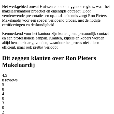
Het werkgebied omvat Huissen en de omliggende regio’s, waar het
makelaarskantoor proactief en eigentijds optreedt. Door
vernieuwende presentaties en up-to-date kennis zorgt Ron Pieters
Makelaardij voor een soepel verlopend proces, met de nodige
certificeringen en deskundigheid.
Kenmerkend voor het kantoor zijn korte lijnen, persoonlijk contact
en een professionele aanpak. Klanten, kijkers en kopers worden
altijd benaderbaar gevonden, waardoor het proces niet alleen
efficiënt, maar ook prettig verloopt.
Dit zeggen klanten over Ron Pieters
Makelaardij
4.5
8 reviews
5
8
4
0
3
0
2