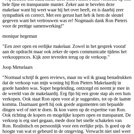
hele fijne en transparante manier. Zeker aan te bevelen deze
makelaar want hij weet waar hij het over heeft, en is daarbij zeer
sympathiek en correct. Met een gerust hart heb ik hem de sleutel
gegeven want het vertrouwen was er! Nogmaals dank Ron Pieters
voor de prettige samenwerking!"
monique hegeman
"Een zeer open en eerlijke makelaar. Zowel in het gesprek vooraf
aan de opdracht maar ook zeker de open communicatie tijdens het
verkoopproces. Kijk zeer tevreden terug op de verkoop."
Joop Metselaars
"Normaal schrijf ik geen reviews, maar nu wil ik graag benadrukken
dat de verkoop van mijn woning bij Ron Pieters Makelaardij in
goede handen was. Super begeleiding, ontzorgd en neemt je mee in
de wereld van de makelaardij. Erg fijn bij een grote stap als een huis
verkopen. Ook staat Ron open voor al je suggesties, tot op de laatste
komma. Daarnaast geeft hij ook goede argumenten om bepaalde
dingen wel of niet te doen. Ik kon varen op de expertise van Ron.
Ook richting de kopers en mogelijke kopers open en transparant. De
verkoop is erg snel gegaan, mede door het snelle schakelen van
Ron. Realistisch en persoonlijk voor een eerlijke prijs. Is goed op de
hoogte van wat er gebeurd in de omgeving. Verwacht niet snel weer