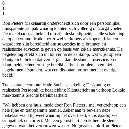
0
1
1
Ron Pieters Makelaardij onderscheidt zich door een persoonlijke,
transparante aanpak waarbij klanten zich volledig ontzorgd voelen.
De makelaar staat bekend om zijn deskundigheid, snelle schakeling
en open communicatie met zowel verkopers als kopers. Klanten
waarderen zijn bereidheid om suggesties in te brengen en
realistische adviezen te geven op basis van lokale marktkennis. De
begeleiding strekt zich uit tot ver na de aankoop, wat wijst op een
klantgericht beleid dat verder gaat dan de standaardservice. Eén
klant meldt echter ernstige bereikbaarheidsproblemen en niet
nagekomen afspraken, wat een dissonant vormt met het overige
beeld.
Transparante communicatie
Snelle schakeling
Deskundig en
realistisch
Persoonlijke begeleiding
Klantgericht na verkoop
Lokale
marktkennis
Slechte bereikbaarheid
"Wij hebben ons huis, mede door Ron Pieters , snel verkocht op een
hele fijne en transparante manier. Zeker aan te bevelen deze
makelaar want hij weet waar hij het over heeft, en is daarbij zeer
sympathiek en correct. Met een gerust hart heb ik hem de sleutel
gegeven want het vertrouwen was er! Nogmaals dank Ron Pieters