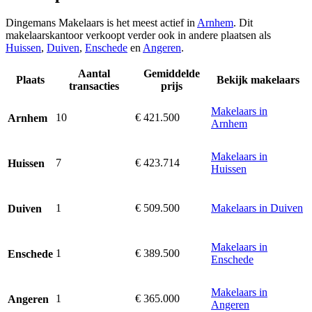
Dingemans Makelaars is het meest actief in
Arnhem
. Dit
makelaarskantoor verkoopt verder ook in andere plaatsen als
Huissen
,
Duiven
,
Enschede
en
Angeren
.
Aantal
Gemiddelde
Plaats
Bekijk makelaars
transacties
prijs
Makelaars in
10
€ 421.500
Arnhem
Arnhem
Makelaars in
7
€ 423.714
Huissen
Huissen
1
€ 509.500
Makelaars in Duiven
Duiven
Makelaars in
1
€ 389.500
Enschede
Enschede
Makelaars in
1
€ 365.000
Angeren
Angeren