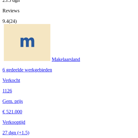
25.5 dgn
Reviews
9.4
(24)
Makelaarsland
6 gedeelde werkgebieden
Verkocht
1126
Gem. prijs
€ 521.000
Verkooptijd
27 dgn
(+1.5)