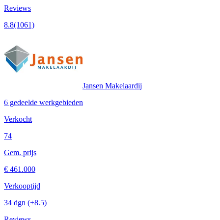
Reviews
8.8
(1061)
Jansen Makelaardij
6 gedeelde werkgebieden
Verkocht
74
Gem. prijs
€ 461.000
Verkooptijd
34 dgn
(+8.5)
Reviews