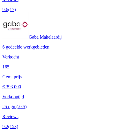
9.6
(17)
Gaba Makelaardij
6 gedeelde werkgebieden
Verkocht
165
Gem. prijs
€ 393.000
Verkooptijd
25 dgn
(-0.5)
Reviews
9.2
(153)