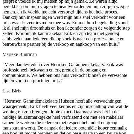
gesprek voelde ik mij meteen op mijn gemak. Ze waren altijd
bereikbaar om mijn vragen te beantwoorden en mijn zorgen weg te
nemen, en ik voelde me echt verzorgd tijdens het hele proces.
Dankzij hun inspanningen werd mijn huis snel verkocht voor een
prijs waar ik zeer tevreden mee was. En met hun begeleiding vond
ik al snel mijn droomhuis en kon ik zonder zorgen de volgende stap
zetten. Kortom, ik kan makelaar Erik en zijn team niet genoeg
aanbevelen aan iedereen die op zoek is naar een professionele en
betrouwbare partner bij de verkoop en aankoop van een huis."
Marieke Buurman
"Meer dan tevreden over Hermsen Garantiemakelaars. Erik was
professioneel, bekwaam en erg prettig in de omgang en
communicatie. We hebben ons huis verkocht binnen de verwachte
tijd en voor een prachtige prijs."
Lisa Biris
"Hermsen Garantiemakelaars Huissen heeft alle verwachtingen
waargemaakt. Erik heeft veel kennis en zijn inschatting van wat de
woning op zou brengen klopte exact. Daarnaast was het in de
huidige huizenmarktgekte heel verfrissend om met een makelaar
samen te werken die iedereen met respect behandelt en graag
transparant werkt. De aanpak dat iedere potentiële koper eenmalig
een bod uit mocht brengen en dat op basis daarvan een keuze kon