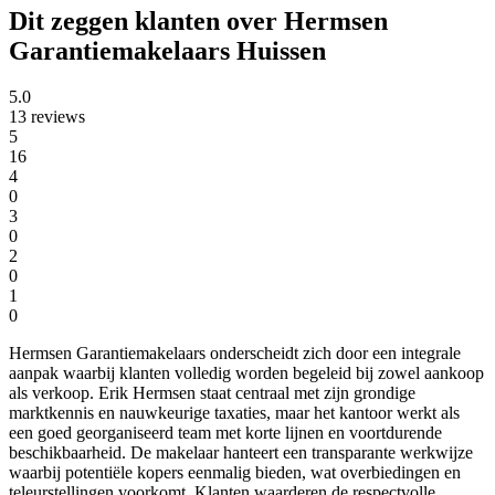
Dit zeggen klanten over Hermsen
Garantiemakelaars Huissen
5.0
13 reviews
5
16
4
0
3
0
2
0
1
0
Hermsen Garantiemakelaars onderscheidt zich door een integrale
aanpak waarbij klanten volledig worden begeleid bij zowel aankoop
als verkoop. Erik Hermsen staat centraal met zijn grondige
marktkennis en nauwkeurige taxaties, maar het kantoor werkt als
een goed georganiseerd team met korte lijnen en voortdurende
beschikbaarheid. De makelaar hanteert een transparante werkwijze
waarbij potentiële kopers eenmalig bieden, wat overbiedingen en
teleurstellingen voorkomt. Klanten waarderen de respectvolle