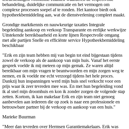
behandeling, duidelijke communicatie en het vermogen om
complexe processen soepel af te ronden. Het kantoor biedt ook
hypotheekbemiddeling aan, wat de dienstverlening compleet maakt.
Grondige marktkennis en nauwkeurige taxaties
Integrale
begeleiding aankoop en verkoop
Transparante en eerlijke werkwijze
Uitstekende bereikbaarheid en korte lijnen
Respectvolle omgang
met alle partijen
Snelle en efficiënte service
Hypotheekbemiddeling
beschikbaar
"Erik en zijn team hebben mij van begin tot eind bijgestaan tijdens
zowel de verkoop als de aankoop van mijn huis. Vanaf het eerste
gesprek voelde ik mij meteen op mijn gemak. Ze waren altijd
bereikbaar om mijn vragen te beantwoorden en mijn zorgen weg te
nemen, en ik voelde me echt verzorgd tijdens het hele proces.
Dankzij hun inspanningen werd mijn huis snel verkocht voor een
prijs waar ik zeer tevreden mee was. En met hun begeleiding vond
ik al snel mijn droomhuis en kon ik zonder zorgen de volgende stap
zetten. Kortom, ik kan makelaar Erik en zijn team niet genoeg
aanbevelen aan iedereen die op zoek is naar een professionele en
betrouwbare partner bij de verkoop en aankoop van een huis."
Marieke Buurman
"Meer dan tevreden over Hermsen Garantiemakelaars. Erik was