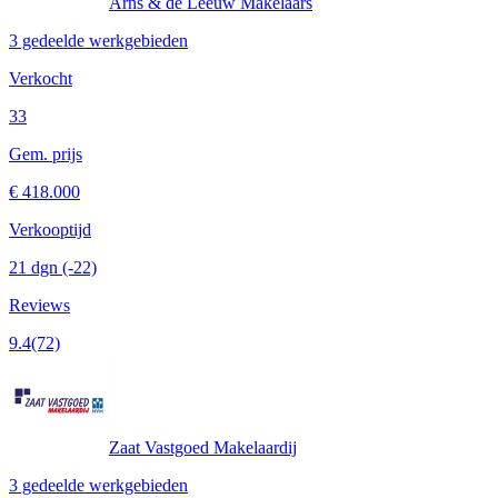
Arns & de Leeuw Makelaars
3 gedeelde werkgebieden
Verkocht
33
Gem. prijs
€ 418.000
Verkooptijd
21 dgn
(-22)
Reviews
9.4
(72)
Zaat Vastgoed Makelaardij
3 gedeelde werkgebieden