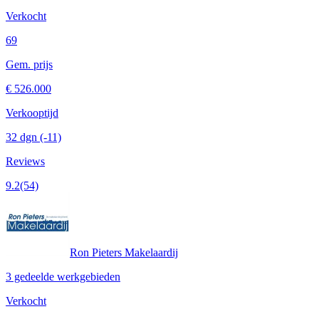
Verkocht
69
Gem. prijs
€ 526.000
Verkooptijd
32 dgn
(-11)
Reviews
9.2
(54)
Ron Pieters Makelaardij
3 gedeelde werkgebieden
Verkocht