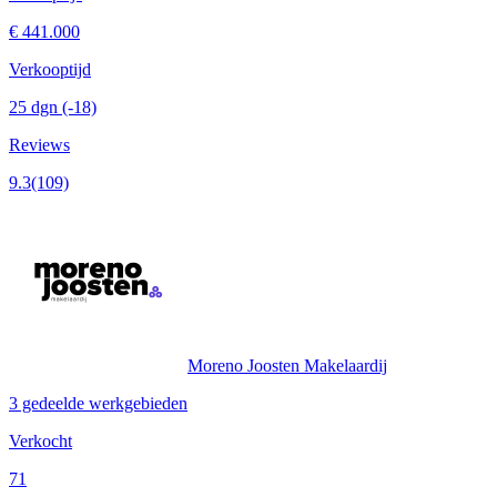
€ 441.000
Verkooptijd
25 dgn
(-18)
Reviews
9.3
(109)
Moreno Joosten Makelaardij
3 gedeelde werkgebieden
Verkocht
71