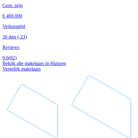
Gem. prijs
€ 469.000
Verkooptijd
20 dgn
(-23)
Reviews
9.6
(82)
Bekijk alle makelaars in Huissen
Vergelijk makelaars