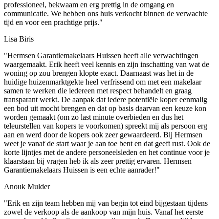
professioneel, bekwaam en erg prettig in de omgang en
communicatie. We hebben ons huis verkocht binnen de verwachte
tijd en voor een prachtige prijs."
Lisa Biris
"Hermsen Garantiemakelaars Huissen heeft alle verwachtingen
waargemaakt. Erik heeft veel kennis en zijn inschatting van wat de
woning op zou brengen klopte exact. Daarnaast was het in de
huidige huizenmarktgekte heel verfrissend om met een makelaar
samen te werken die iedereen met respect behandelt en graag
transparant werkt. De aanpak dat iedere potentiële koper eenmalig
een bod uit mocht brengen en dat op basis daarvan een keuze kon
worden gemaakt (om zo last minute overbieden en dus het
teleurstellen van kopers te voorkomen) spreekt mij als persoon erg
aan en werd door de kopers ook zeer gewaardeerd. Bij Hermsen
weet je vanaf de start waar je aan toe bent en dat geeft rust. Ook de
korte lijntjes met de andere personeelsleden en het continue voor je
klaarstaan bij vragen heb ik als zeer prettig ervaren. Hermsen
Garantiemakelaars Huissen is een echte aanrader!"
Anouk Mulder
"Erik en zijn team hebben mij van begin tot eind bijgestaan tijdens
zowel de verkoop als de aankoop van mijn huis. Vanaf het eerste