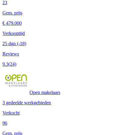
23
Gem. prijs
€ 479.000
Verkooptijd
25 dgn
(-18)
Reviews
9.3
(24)
Open makelaars
3 gedeelde werkgebieden
Verkocht
96
Gem. prijs