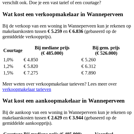
verschilt ook. Doe je een vast tarief of een courtage?
Wat kost een verkoopmakelaar in Wanneperveen
Bij de verkoop van een woning in Wanneperveen kun je rekenen op
makelaarskosten tussen
€ 5.259
en
€ 6.836
(gebaseerd op de
gemiddelde verkoopprijs).
Bij mediane prijs
Bij gem. prijs
Courtage
(€ 485.000)
(€ 526.000)
1,0%
€ 4.850
€ 5.260
1,2%
€ 5.820
€ 6.312
1,5%
€ 7.275
€ 7.890
Meer weten over verkoopmakelaar tarieven? Lees meer over
verkoopmakelaar tarieven
Wat kost een aankoopmakelaar in Wanneperveen
Bij de aankoop van een woning in Wanneperveen kun je rekenen op
makelaarskosten tussen
€ 2.629
en
€ 3.944
(gebaseerd op de
gemiddelde aankoopprijs).