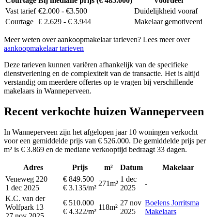
Courtage
Bij mediane prijs (€ 485.000)
Voordeel
Vast tarief
€2.000 - €3.500
Duidelijkheid vooraf
Courtage
€ 2.629 - € 3.944
Makelaar gemotiveerd
Meer weten over aankoopmakelaar tarieven? Lees meer over
aankoopmakelaar tarieven
Deze tarieven kunnen variëren afhankelijk van de specifieke
dienstverlening en de complexiteit van de transactie. Het is altijd
verstandig om meerdere offertes op te vragen bij verschillende
makelaars in Wanneperveen.
Recent verkochte huizen Wanneperveen
In Wanneperveen zijn het afgelopen jaar 10 woningen verkocht
voor een gemiddelde prijs van € 526.000. De gemiddelde prijs per
m² is € 3.869 en de mediane verkooptijd bedraagt 33 dagen.
Adres
Prijs
m²
Datum
Makelaar
Veneweg 220
€ 849.500
1 dec
271m²
-
1 dec 2025
€ 3.135/m²
2025
K.C. van der
€ 510.000
27 nov
Boelens Jorritsma
Wolfpark 13
118m²
€ 4.322/m²
2025
Makelaars
27 nov 2025