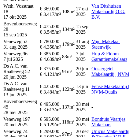
Weth. Vosstraat
Van Ditshuizen
€ 369.000
17 okt
18
108m²
Makelaardij O.G.
€ 3.417/m²
2025
17 okt 2025
B.V.
Bovenboerseweg
€ 475.000
15 sep
28
134m²
-
€ 3.545/m²
2025
15 sep 2025
Veneweg 52
€ 780.000
31 aug
Mijn Makelaar
179m²
31 aug 2025
€ 4.358/m²
2025
Steenwijk
Veneweg 96
€ 385.000
7 jul
Hup & Fidom
83m²
7 jul 2025
€ 4.639/m²
2025
Garantiemakelaars
Ds A.C. van
€ 375.000
20 jun
Oostergetel
Raalteweg 52
91m²
€ 4.121/m²
2025
Makelaardij | NVM
20 jun 2025
Ds A.C. van
€ 425.000
13 jun
Fehse Makelaardij |
Raalteweg 11
122m²
€ 3.484/m²
2025
NVM-Qualis
13 jun 2025
Bovenboerseweg
€ 495.000
28 mei
45
137m²
-
€ 3.613/m²
2025
28 mei 2025
Veneweg 197
€ 595.000
20 mei
Bonthuis Vaartjes
116m²
20 mei 2025
€ 5.129/m²
2025
Makelaars
Veneweg 74
€ 299.000
20 dec
Unicus Makelaardij
97m²
20 dec 2024
€ 3.082/m²
2024
& Taxaties V.O.F.