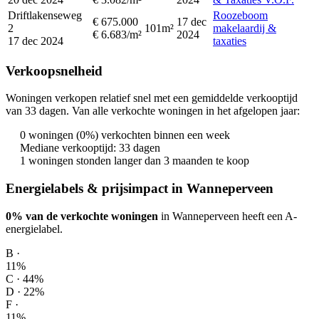
Driftlakenseweg
Roozeboom
€ 675.000
17 dec
2
101m²
makelaardij &
€ 6.683/m²
2024
17 dec 2024
taxaties
Verkoopsnelheid
Woningen verkopen relatief snel met een gemiddelde verkooptijd
van 33 dagen. Van alle verkochte woningen in het afgelopen jaar:
0 woningen (0%) verkochten binnen een week
Mediane verkooptijd: 33 dagen
1 woningen stonden langer dan 3 maanden te koop
Energielabels & prijsimpact in Wanneperveen
0% van de verkochte woningen
in Wanneperveen heeft een A-
energielabel.
B ·
11%
C · 44%
D · 22%
F ·
11%