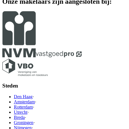
Onze makelaars zijn aangesloten bij:
Steden
Den Haag
·
Amsterdam
·
Rotterdam
·
Utrecht
·
Breda
·
Groningen
·
Nijmegen
·