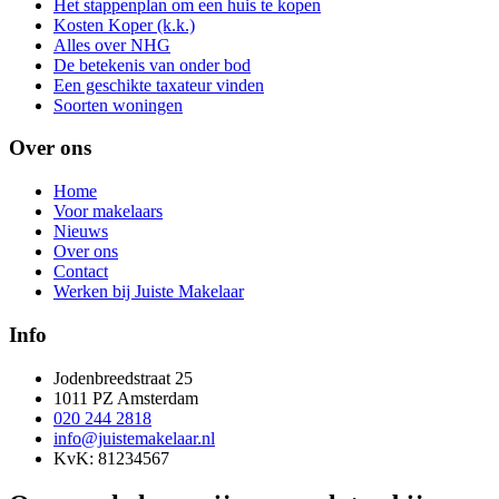
Het stappenplan om een huis te kopen
Kosten Koper (k.k.)
Alles over NHG
De betekenis van onder bod
Een geschikte taxateur vinden
Soorten woningen
Over ons
Home
Voor makelaars
Nieuws
Over ons
Contact
Werken bij Juiste Makelaar
Info
Jodenbreedstraat 25
1011 PZ Amsterdam
020 244 2818
info@juistemakelaar.nl
KvK: 81234567