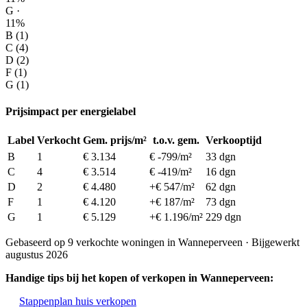
G ·
11%
B (1)
C (4)
D (2)
F (1)
G (1)
Prijsimpact per energielabel
Label
Verkocht
Gem. prijs/m²
t.o.v. gem.
Verkooptijd
B
1
€ 3.134
€ -799/m²
33 dgn
C
4
€ 3.514
€ -419/m²
16 dgn
D
2
€ 4.480
+€ 547/m²
62 dgn
F
1
€ 4.120
+€ 187/m²
73 dgn
G
1
€ 5.129
+€ 1.196/m²
229 dgn
Gebaseerd op 9 verkochte woningen in Wanneperveen · Bijgewerkt
augustus 2026
Handige tips bij het kopen of verkopen in Wanneperveen:
Stappenplan huis verkopen