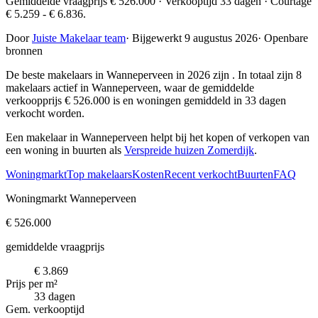
Gemiddelde vraagprijs € 526.000 · Verkooptijd 33 dagen · Courtage
€ 5.259 - € 6.836.
Door
Juiste Makelaar team
·
Bijgewerkt 9 augustus 2026
·
Openbare
bronnen
De beste makelaars in Wanneperveen in 2026 zijn
. In totaal zijn 8
makelaars actief in Wanneperveen, waar de gemiddelde
verkoopprijs € 526.000 is en woningen gemiddeld in 33 dagen
verkocht worden.
Een makelaar in Wanneperveen helpt bij het kopen of verkopen van
een woning in buurten als
Verspreide huizen Zomerdijk
.
Woningmarkt
Top makelaars
Kosten
Recent verkocht
Buurten
FAQ
Woningmarkt Wanneperveen
€ 526.000
gemiddelde vraagprijs
€ 3.869
Prijs per m²
33 dagen
Gem. verkooptijd