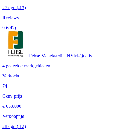
27 dgn
(-13)
Reviews
9.6
(42)
Fehse Makelaardij | NVM-Qualis
4 gedeelde werkgebieden
Verkocht
74
Gem. prijs
€ 653.000
Verkooptijd
28 dgn
(-12)