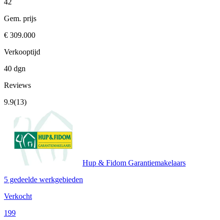
42
Gem. prijs
€ 309.000
Verkooptijd
40 dgn
Reviews
9.9
(13)
Hup & Fidom Garantiemakelaars
5 gedeelde werkgebieden
Verkocht
199