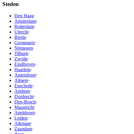
Steden
Den Haag
·
Amsterdam
·
Rotterdam
·
Utrecht
·
Breda
·
Groningen
·
Nijmegen
·
Tilburg
·
Zwolle
·
Eindhoven
·
Haarlem
·
Amersfoort
·
Almere
·
Enschede
·
Arnhem
·
Dordrecht
·
Den-Bosch
·
Maastricht
·
Apeldoorn
·
Leiden
·
Alkmaar
·
Zaandam
·