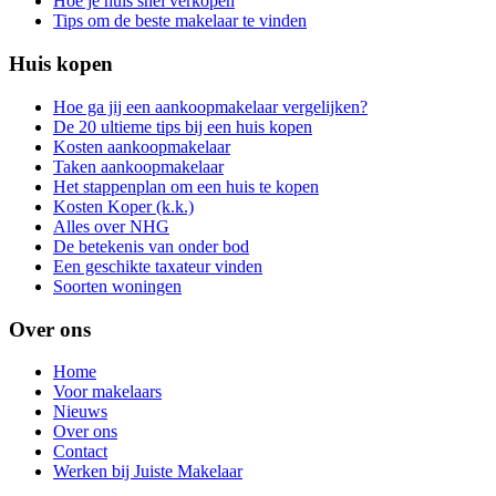
Hoe je huis snel verkopen
Tips om de beste makelaar te vinden
Huis kopen
Hoe ga jij een aankoopmakelaar vergelijken?
De 20 ultieme tips bij een huis kopen
Kosten aankoopmakelaar
Taken aankoopmakelaar
Het stappenplan om een huis te kopen
Kosten Koper (k.k.)
Alles over NHG
De betekenis van onder bod
Een geschikte taxateur vinden
Soorten woningen
Over ons
Home
Voor makelaars
Nieuws
Over ons
Contact
Werken bij Juiste Makelaar