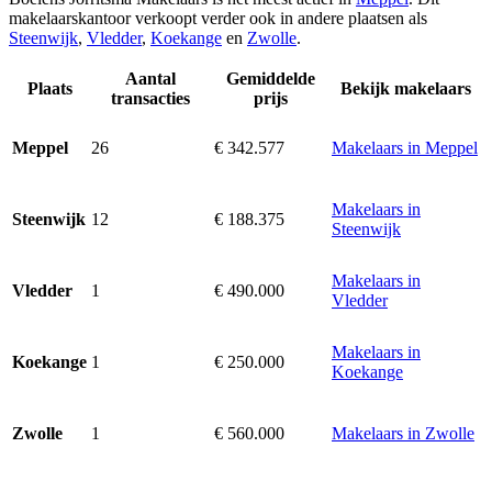
makelaarskantoor verkoopt verder ook in andere plaatsen als
Steenwijk
,
Vledder
,
Koekange
en
Zwolle
.
Aantal
Gemiddelde
Plaats
Bekijk makelaars
transacties
prijs
26
€ 342.577
Makelaars in Meppel
Meppel
Makelaars in
12
€ 188.375
Steenwijk
Steenwijk
Makelaars in
1
€ 490.000
Vledder
Vledder
Makelaars in
1
€ 250.000
Koekange
Koekange
1
€ 560.000
Makelaars in Zwolle
Zwolle