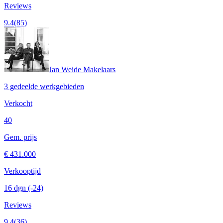
Reviews
9.4
(85)
Jan Weide Makelaars
3 gedeelde werkgebieden
Verkocht
40
Gem. prijs
€ 431.000
Verkooptijd
16 dgn
(-24)
Reviews
9.4
(36)