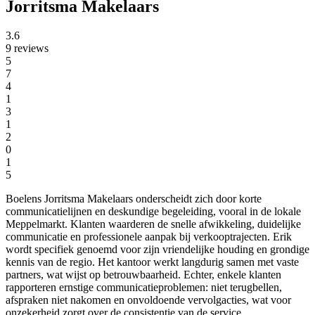
Jorritsma Makelaars
3.6
9 reviews
5
7
4
1
3
1
2
0
1
5
Boelens Jorritsma Makelaars onderscheidt zich door korte
communicatielijnen en deskundige begeleiding, vooral in de lokale
Meppelmarkt. Klanten waarderen de snelle afwikkeling, duidelijke
communicatie en professionele aanpak bij verkooptrajecten. Erik
wordt specifiek genoemd voor zijn vriendelijke houding en grondige
kennis van de regio. Het kantoor werkt langdurig samen met vaste
partners, wat wijst op betrouwbaarheid. Echter, enkele klanten
rapporteren ernstige communicatieproblemen: niet terugbellen,
afspraken niet nakomen en onvoldoende vervolgacties, wat voor
onzekerheid zorgt over de consistentie van de service.