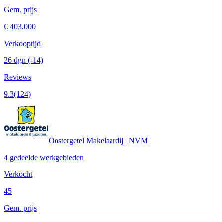
Gem. prijs
€ 403.000
Verkooptijd
26 dgn
(-14)
Reviews
9.3
(124)
Oostergetel Makelaardij | NVM
4 gedeelde werkgebieden
Verkocht
45
Gem. prijs