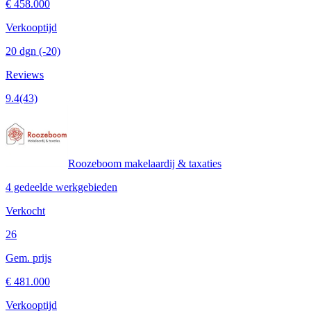
€ 458.000
Verkooptijd
20 dgn
(-20)
Reviews
9.4
(43)
Roozeboom makelaardij & taxaties
4 gedeelde werkgebieden
Verkocht
26
Gem. prijs
€ 481.000
Verkooptijd