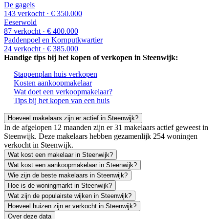
De gagels
143 verkocht
· € 350.000
Eeserwold
87 verkocht
· € 400.000
Paddenpoel en Kornputkwartier
24 verkocht
· € 385.000
Handige tips bij het kopen of verkopen in Steenwijk:
Stappenplan huis verkopen
Kosten aankoopmakelaar
Wat doet een verkoopmakelaar?
Tips bij het kopen van een huis
Hoeveel makelaars zijn er actief in Steenwijk?
In de afgelopen 12 maanden zijn er 31 makelaars actief geweest in
Steenwijk. Deze makelaars hebben gezamenlijk 254 woningen
verkocht in Steenwijk.
Wat kost een makelaar in Steenwijk?
Wat kost een aankoopmakelaar in Steenwijk?
Wie zijn de beste makelaars in Steenwijk?
Hoe is de woningmarkt in Steenwijk?
Wat zijn de populairste wijken in Steenwijk?
Hoeveel huizen zijn er verkocht in Steenwijk?
Over deze data