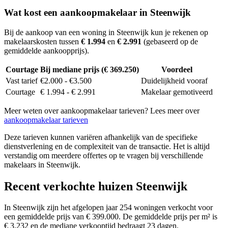
Wat kost een aankoopmakelaar in Steenwijk
Bij de aankoop van een woning in Steenwijk kun je rekenen op
makelaarskosten tussen
€ 1.994
en
€ 2.991
(gebaseerd op de
gemiddelde aankoopprijs).
Courtage
Bij mediane prijs (€ 369.250)
Voordeel
Vast tarief
€2.000 - €3.500
Duidelijkheid vooraf
Courtage
€ 1.994 - € 2.991
Makelaar gemotiveerd
Meer weten over aankoopmakelaar tarieven? Lees meer over
aankoopmakelaar tarieven
Deze tarieven kunnen variëren afhankelijk van de specifieke
dienstverlening en de complexiteit van de transactie. Het is altijd
verstandig om meerdere offertes op te vragen bij verschillende
makelaars in Steenwijk.
Recent verkochte huizen Steenwijk
In Steenwijk zijn het afgelopen jaar 254 woningen verkocht voor
een gemiddelde prijs van € 399.000. De gemiddelde prijs per m² is
€ 3.232 en de mediane verkooptijd bedraagt 23 dagen.