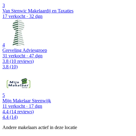
3
Van Stenwic Makelaardij en Taxaties
17 verkocht
· 32 dgn
4
Greveling Adviesgroep
31 verkocht
· 47 dgn
3.8
(10 reviews)
3.8
(10)
5
Mijn Makelaar Steenwijk
11 verkocht
· 17 dgn
4.4
(14 reviews)
4.4
(14)
Andere makelaars actief in deze locatie