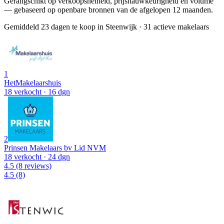
Gerangschikt op verkoopsnelheid, prijsnauwkeurigheid en volume
— gebaseerd op openbare bronnen van de afgelopen 12 maanden.
Gemiddeld 23 dagen te koop in Steenwijk
·
31 actieve makelaars
1
HetMakelaarshuis
18 verkocht
· 16 dgn
2
Prinsen Makelaars bv Lid NVM
18 verkocht
· 24 dgn
4.5
(8 reviews)
4.5
(8)