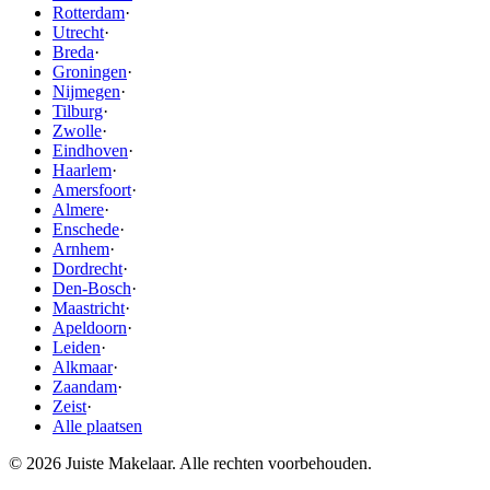
Rotterdam
·
Utrecht
·
Breda
·
Groningen
·
Nijmegen
·
Tilburg
·
Zwolle
·
Eindhoven
·
Haarlem
·
Amersfoort
·
Almere
·
Enschede
·
Arnhem
·
Dordrecht
·
Den-Bosch
·
Maastricht
·
Apeldoorn
·
Leiden
·
Alkmaar
·
Zaandam
·
Zeist
·
Alle plaatsen
© 2026 Juiste Makelaar. Alle rechten voorbehouden.