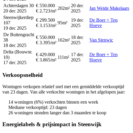
Achterslagen 30
€ 550.000
20 dec
202m²
Jan Weide Makelaars
20 dec 2025
€ 2.723/m²
2025
Steenwijkerdiep
€ 299.500
19 dec
De Boer + Ten
107
95m²
€ 3.153/m²
2025
Hoeve
19 dec 2025
De Buitengracht
€ 550.000
18 dec
38
162m²
Van Stenwic
€ 3.395/m²
2025
18 dec 2025
Delta (Bouwnr.
€ 429.000
17 dec
De Boer + Ten
10)
111m²
€ 3.865/m²
2025
Hoeve
17 dec 2025
Verkoopsnelheid
Woningen verkopen relatief snel met een gemiddelde verkooptijd
van 23 dagen. Van alle verkochte woningen in het afgelopen jaar:
14 woningen (6%) verkochten binnen een week
Mediane verkooptijd: 23 dagen
26 woningen stonden langer dan 3 maanden te koop
Energielabels & prijsimpact in Steenwijk