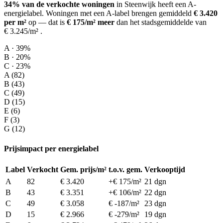
34% van de verkochte woningen
in Steenwijk heeft een A-
energielabel.
Woningen met een A-label brengen gemiddeld
€ 3.420
per m²
op
— dat is
€ 175/m² meer
dan het stadsgemiddelde van
€ 3.245/m²
.
A · 39%
B · 20%
C · 23%
A (82)
B (43)
C (49)
D (15)
E (6)
F (3)
G (12)
Prijsimpact per energielabel
Label
Verkocht
Gem. prijs/m²
t.o.v. gem.
Verkooptijd
A
82
€ 3.420
+€ 175/m²
21 dgn
B
43
€ 3.351
+€ 106/m²
22 dgn
C
49
€ 3.058
€ -187/m²
23 dgn
D
15
€ 2.966
€ -279/m²
19 dgn