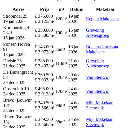
Adres
Prijs
m²
Datum
Makelaar
Stroomdal 25
€ 375.000
19 jan
120m²
Regent Makelaars
19 jan 2026
€ 3.125/m²
2026
Kornputsingel
€ 350.000
15 jan
Greveling
23-H
100m²
€ 3.500/m²
2026
Adviesgroep
15 jan 2026
Prinsen Hoven
€ 143.000
13 jan
Boelens Jorritsma
91
36m²
€ 3.972/m²
2026
Makelaars
13 jan 2026
Divisie 35
€ 385.000
31 dec
Greveling
113m²
31 dec 2025
€ 3.407/m²
2025
Adviesgroep
De Buitengracht
€ 369.500
29 dec
58
126m²
Van Stenwic
€ 2.933/m²
2025
29 dec 2025
Oostercluft 10
€ 495.000
24 dec
170m²
Van Stenwic
24 dec 2025
€ 2.912/m²
2025
Bravo (Bouwnr.
€ 349.500
24 dec
Mijn Makelaar
18)
98m²
€ 3.566/m²
2025
Steenwijk
24 dec 2025
Bravo (Bouwnr.
€ 349.500
24 dec
Mijn Makelaar
13)
98m²
€ 3.566/m²
2025
Steenwijk
24 dec 2025