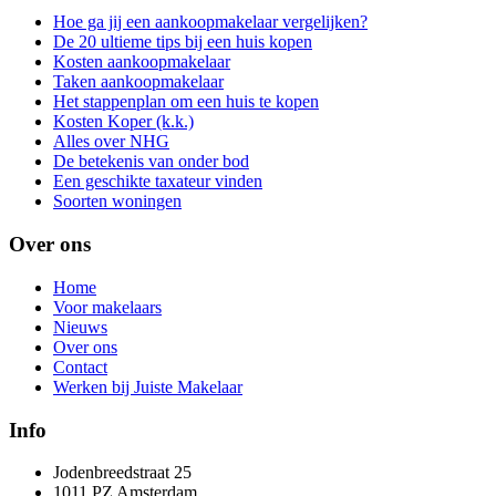
Hoe ga jij een aankoopmakelaar vergelijken?
De 20 ultieme tips bij een huis kopen
Kosten aankoopmakelaar
Taken aankoopmakelaar
Het stappenplan om een huis te kopen
Kosten Koper (k.k.)
Alles over NHG
De betekenis van onder bod
Een geschikte taxateur vinden
Soorten woningen
Over ons
Home
Voor makelaars
Nieuws
Over ons
Contact
Werken bij Juiste Makelaar
Info
Jodenbreedstraat 25
1011 PZ Amsterdam