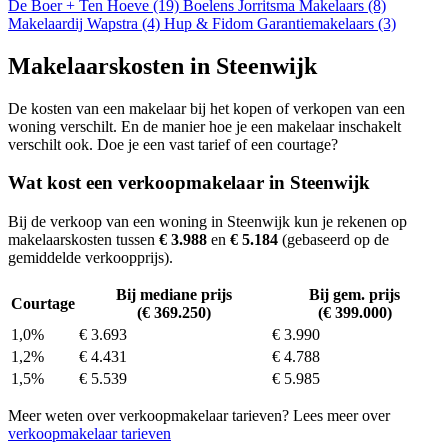
De Boer + Ten Hoeve (19)
Boelens Jorritsma Makelaars (8)
Makelaardij Wapstra (4)
Hup & Fidom Garantiemakelaars (3)
Makelaarskosten in Steenwijk
De kosten van een makelaar bij het kopen of verkopen van een
woning verschilt. En de manier hoe je een makelaar inschakelt
verschilt ook. Doe je een vast tarief of een courtage?
Wat kost een verkoopmakelaar in Steenwijk
Bij de verkoop van een woning in Steenwijk kun je rekenen op
makelaarskosten tussen
€ 3.988
en
€ 5.184
(gebaseerd op de
gemiddelde verkoopprijs).
Bij mediane prijs
Bij gem. prijs
Courtage
(€ 369.250)
(€ 399.000)
1,0%
€ 3.693
€ 3.990
1,2%
€ 4.431
€ 4.788
1,5%
€ 5.539
€ 5.985
Meer weten over verkoopmakelaar tarieven? Lees meer over
verkoopmakelaar tarieven