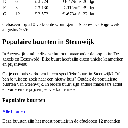
E
6
€ 3.724
+€ 479/m²
26 dgn
F
3
€ 3.130
€ -115/m²
39 dgn
G
12
€ 2.572
€ -673/m²
22 dgn
Gebaseerd op 210 verkochte woningen in Steenwijk · Bijgewerkt
augustus 2026
Populaire buurten in Steenwijk
In Steenwijk vind je diverse buurten, waaronder de populaire De
gagels en Eeserwold. Elke buurt heeft zijn eigen unieke kenmerken
en prijsniveau.
Ga je een huis verkopen in een specifieke buurt in Steenwijk? Of
ben je juist op zoek naar een nieuw huis? Ontdek de populairste
buurten van Steenwijk. In iedere buurt zijn andere makelaars actief
en variëren de prijzen per vierkante meter.
Populaire buurten
Alle buurten
Deze buurten zijn het meest populair in de afgelopen 12 maanden.