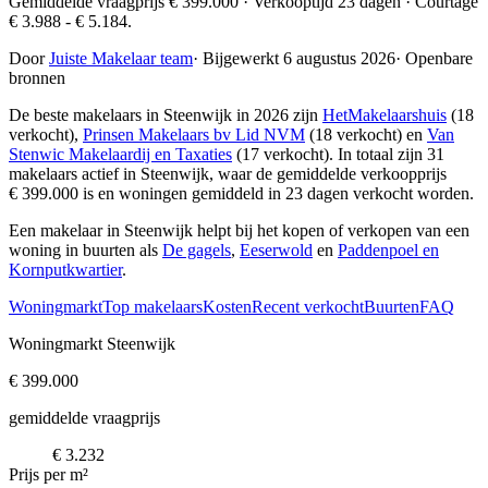
Gemiddelde vraagprijs € 399.000 · Verkooptijd 23 dagen · Courtage
€ 3.988 - € 5.184.
Door
Juiste Makelaar team
·
Bijgewerkt 6 augustus 2026
·
Openbare
bronnen
De beste makelaars in Steenwijk in 2026 zijn
HetMakelaarshuis
(18
verkocht),
Prinsen Makelaars bv Lid NVM
(18 verkocht) en
Van
Stenwic Makelaardij en Taxaties
(17 verkocht)
. In totaal zijn 31
makelaars actief in Steenwijk, waar de gemiddelde verkoopprijs
€ 399.000 is en woningen gemiddeld in 23 dagen verkocht worden.
Een makelaar in Steenwijk helpt bij het kopen of verkopen van een
woning in buurten als
De gagels
,
Eeserwold
en
Paddenpoel en
Kornputkwartier
.
Woningmarkt
Top makelaars
Kosten
Recent verkocht
Buurten
FAQ
Woningmarkt Steenwijk
€ 399.000
gemiddelde vraagprijs
€ 3.232
Prijs per m²