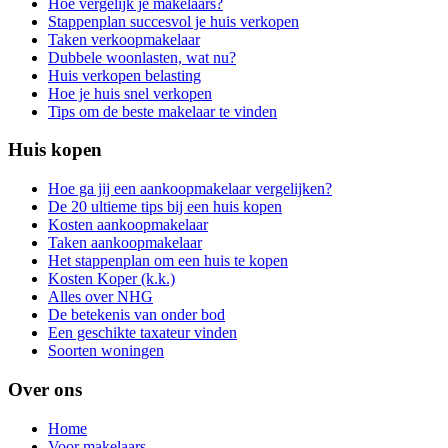
Hoe vergelijk je makelaars?
Stappenplan succesvol je huis verkopen
Taken verkoopmakelaar
Dubbele woonlasten, wat nu?
Huis verkopen belasting
Hoe je huis snel verkopen
Tips om de beste makelaar te vinden
Huis kopen
Hoe ga jij een aankoopmakelaar vergelijken?
De 20 ultieme tips bij een huis kopen
Kosten aankoopmakelaar
Taken aankoopmakelaar
Het stappenplan om een huis te kopen
Kosten Koper (k.k.)
Alles over NHG
De betekenis van onder bod
Een geschikte taxateur vinden
Soorten woningen
Over ons
Home
Voor makelaars