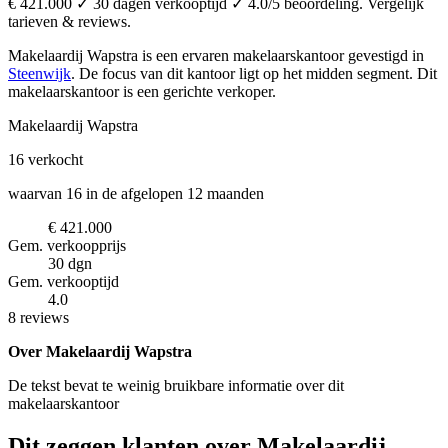
€ 421.000 ✓ 30 dagen verkooptijd ✓ 4.0/5 beoordeling. Vergelijk
tarieven & reviews.
Makelaardij Wapstra is een ervaren makelaarskantoor
gevestigd in
Steenwijk
.
De focus van dit kantoor ligt op het midden segment.
Dit
makelaarskantoor is een gerichte verkoper.
Makelaardij Wapstra
16
verkocht
waarvan 16 in de afgelopen 12 maanden
€ 421.000
Gem. verkoopprijs
30 dgn
Gem. verkooptijd
4.0
8 reviews
Over Makelaardij Wapstra
De tekst bevat te weinig bruikbare informatie over dit
makelaarskantoor
Dit zeggen klanten over Makelaardij