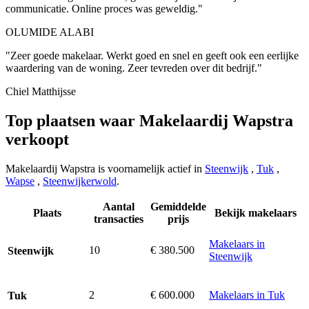
communicatie. Online proces was geweldig."
OLUMIDE ALABI
"Zeer goede makelaar. Werkt goed en snel en geeft ook een eerlijke
waardering van de woning. Zeer tevreden over dit bedrijf."
Chiel Matthijsse
Top plaatsen waar Makelaardij Wapstra
verkoopt
Makelaardij Wapstra is voornamelijk actief in
Steenwijk
,
Tuk
,
Wapse
,
Steenwijkerwold
.
Aantal
Gemiddelde
Plaats
Bekijk makelaars
transacties
prijs
Makelaars in
10
€ 380.500
Steenwijk
Steenwijk
2
€ 600.000
Makelaars in Tuk
Tuk