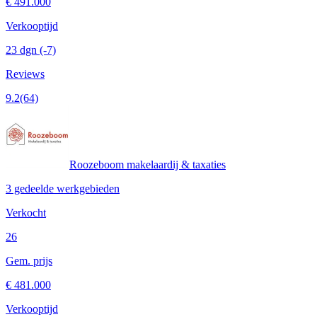
€ 491.000
Verkooptijd
23 dgn
(-7)
Reviews
9.2
(64)
Roozeboom makelaardij & taxaties
3 gedeelde werkgebieden
Verkocht
26
Gem. prijs
€ 481.000
Verkooptijd