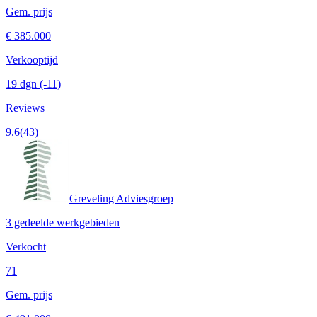
Gem. prijs
€ 385.000
Verkooptijd
19 dgn
(-11)
Reviews
9.6
(43)
Greveling Adviesgroep
3 gedeelde werkgebieden
Verkocht
71
Gem. prijs