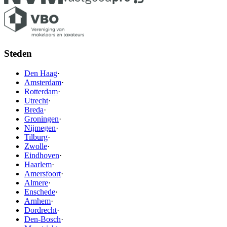
Steden
Den Haag
·
Amsterdam
·
Rotterdam
·
Utrecht
·
Breda
·
Groningen
·
Nijmegen
·
Tilburg
·
Zwolle
·
Eindhoven
·
Haarlem
·
Amersfoort
·
Almere
·
Enschede
·
Arnhem
·
Dordrecht
·
Den-Bosch
·