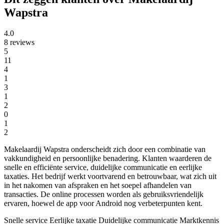
Wapstra
4.0
8 reviews
5
11
4
1
3
1
2
0
1
2
Makelaardij Wapstra onderscheidt zich door een combinatie van
vakkundigheid en persoonlijke benadering. Klanten waarderen de
snelle en efficiënte service, duidelijke communicatie en eerlijke
taxaties. Het bedrijf werkt voortvarend en betrouwbaar, wat zich uit
in het nakomen van afspraken en het soepel afhandelen van
transacties. De online processen worden als gebruiksvriendelijk
ervaren, hoewel de app voor Android nog verbeterpunten kent.
Snelle service
Eerlijke taxatie
Duidelijke communicatie
Marktkennis