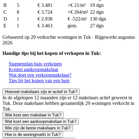
B
5
€ 3.481
+€ 21/m²
19 dgn
C
8
€ 3.724
+€ 264/m²
22 dgn
D
1
€ 2.938
€ -522/m²
130 dgn
E
1
€ 3.463
gem.
27 dgn
Gebaseerd op 29 verkochte woningen in Tuk · Bijgewerkt augustus
2026
Handige tips bij het kopen of verkopen in Tuk:
Stappenplan huis verkopen
Kosten aankoopmakelaar
Wat doet een verkoopmakelaar?
Tips bij het kopen van een huis
Hoeveel makelaars zijn er actief in Tuk?
In de afgelopen 12 maanden zijn er 12 makelaars actief geweest in
Tuk. Deze makelaars hebben gezamenlijk 29 woningen verkocht in
Tuk.
Wat kost een makelaar in Tuk?
Wat kost een aankoopmakelaar in Tuk?
Wie zijn de beste makelaars in Tuk?
Hoe is de woningmarkt in Tuk?