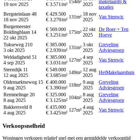
154m²
makelaardij &
19 nov 2025
€ 3.571/m²
2025
taxaties
Bergsteinlaan 48
€ 429.500
18 nov
131m²
Van Stenwic
18 nov 2025
€ 3.279/m²
2025
Burgemeester
€ 569.000
22 okt
De Boer + Ten
Boldinghlaan 14
175m²
€ 3.251/m²
2025
Hoeve
22 okt 2025
Tukseweg 210
€ 385.000
3 okt
Greveling
131m²
3 okt 2025
€ 2.939/m²
2025
Adviesgroep
Weldadigheid 51
€ 385.000
4 sep
127m²
Van Stenwic
4 sep 2025
€ 3.031/m²
2025
Steendijk 11
€ 549.000
12 aug
149m²
HetMakelaarshuis
12 aug 2025
€ 3.685/m²
2025
Oldemarktseweg 15
€ 400.000
9 aug
Greveling
118m²
9 aug 2025
€ 3.390/m²
2025
Adviesgroep
Remmelinge 20
€ 325.000
8 aug
Greveling
104m²
8 aug 2025
€ 3.125/m²
2025
Adviesgroep
Bakkersveld 8
€ 435.000
4 aug
127m²
Van Stenwic
4 aug 2025
€ 3.425/m²
2025
Verkoopsnelheid
Woningen verkopen relatief snel met een gemiddelde verkooptijd