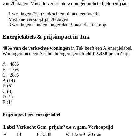
van 20 dagen. Van alle verkochte woningen in het afgelopen jaar:
1 woningen (3%) verkochten binnen een week
Mediane verkooptijd: 20 dagen
3 woningen stonden langer dan 3 maanden te koop
Energielabels & prijsimpact in Tuk
48% van de verkochte woningen
in Tuk heeft een A-energielabel.
Woningen met een A-label brengen gemiddeld
€ 3.338 per m²
op
.
A · 48%
B · 17%
C · 28%
A (14)
B (5)
C (8)
D (1)
E (1)
Prijsimpact per energielabel
Label
Verkocht
Gem. prijs/m²
t.o.v. gem.
Verkooptijd
A
14
€ 3.338
€ -122/m²
20 dgn