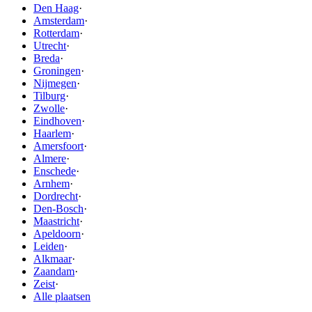
Den Haag
·
Amsterdam
·
Rotterdam
·
Utrecht
·
Breda
·
Groningen
·
Nijmegen
·
Tilburg
·
Zwolle
·
Eindhoven
·
Haarlem
·
Amersfoort
·
Almere
·
Enschede
·
Arnhem
·
Dordrecht
·
Den-Bosch
·
Maastricht
·
Apeldoorn
·
Leiden
·
Alkmaar
·
Zaandam
·
Zeist
·
Alle plaatsen