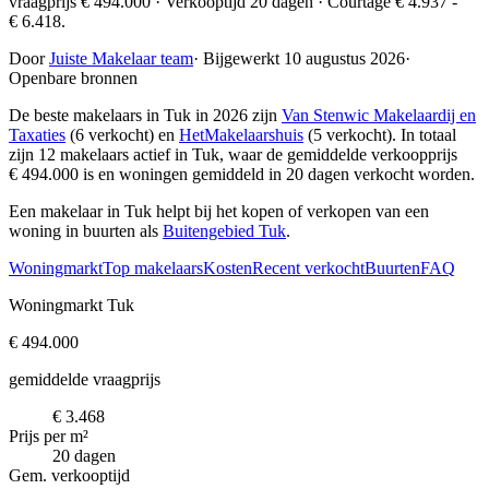
vraagprijs € 494.000 · Verkooptijd 20 dagen · Courtage € 4.937 -
€ 6.418.
Door
Juiste Makelaar team
·
Bijgewerkt 10 augustus 2026
·
Openbare bronnen
De beste makelaars in Tuk in 2026 zijn
Van Stenwic Makelaardij en
Taxaties
(6 verkocht) en
HetMakelaarshuis
(5 verkocht)
. In totaal
zijn 12 makelaars actief in Tuk, waar de gemiddelde verkoopprijs
€ 494.000 is en woningen gemiddeld in 20 dagen verkocht worden.
Een makelaar in Tuk helpt bij het kopen of verkopen van een
woning in buurten als
Buitengebied Tuk
.
Woningmarkt
Top makelaars
Kosten
Recent verkocht
Buurten
FAQ
Woningmarkt Tuk
€ 494.000
gemiddelde vraagprijs
€ 3.468
Prijs per m²
20 dagen
Gem. verkooptijd