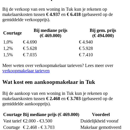
Bij de verkoop van een woning in Tuk kun je rekenen op
makelaarskosten tussen
€ 4.937
en
€ 6.418
(gebaseerd op de
gemiddelde verkoopprijs).
Bij mediane prijs
Bij gem. prijs
Courtage
(€ 469.000)
(€ 494.000)
1,0%
€ 4.690
€ 4.940
1,2%
€ 5.628
€ 5.928
1,5%
€ 7.035
€ 7.410
Meer weten over verkoopmakelaar tarieven? Lees meer over
verkoopmakelaar tarieven
Wat kost een aankoopmakelaar in Tuk
Bij de aankoop van een woning in Tuk kun je rekenen op
makelaarskosten tussen
€ 2.468
en
€ 3.703
(gebaseerd op de
gemiddelde aankoopprijs).
Courtage
Bij mediane prijs (€ 469.000)
Voordeel
Vast tarief
€2.000 - €3.500
Duidelijkheid vooraf
Courtage
€ 2.468 - € 3.703
Makelaar gemotiveerd