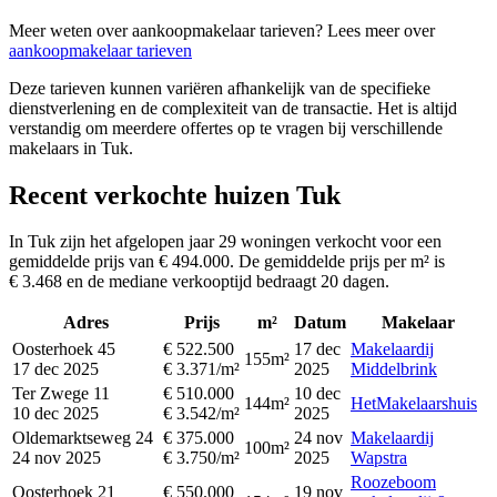
Meer weten over aankoopmakelaar tarieven? Lees meer over
aankoopmakelaar tarieven
Deze tarieven kunnen variëren afhankelijk van de specifieke
dienstverlening en de complexiteit van de transactie. Het is altijd
verstandig om meerdere offertes op te vragen bij verschillende
makelaars in Tuk.
Recent verkochte huizen Tuk
In Tuk zijn het afgelopen jaar 29 woningen verkocht voor een
gemiddelde prijs van € 494.000. De gemiddelde prijs per m² is
€ 3.468 en de mediane verkooptijd bedraagt 20 dagen.
Adres
Prijs
m²
Datum
Makelaar
Oosterhoek 45
€ 522.500
17 dec
Makelaardij
155m²
17 dec 2025
€ 3.371/m²
2025
Middelbrink
Ter Zwege 11
€ 510.000
10 dec
144m²
HetMakelaarshuis
10 dec 2025
€ 3.542/m²
2025
Oldemarktseweg 24
€ 375.000
24 nov
Makelaardij
100m²
24 nov 2025
€ 3.750/m²
2025
Wapstra
Roozeboom
Oosterhoek 21
€ 550.000
19 nov