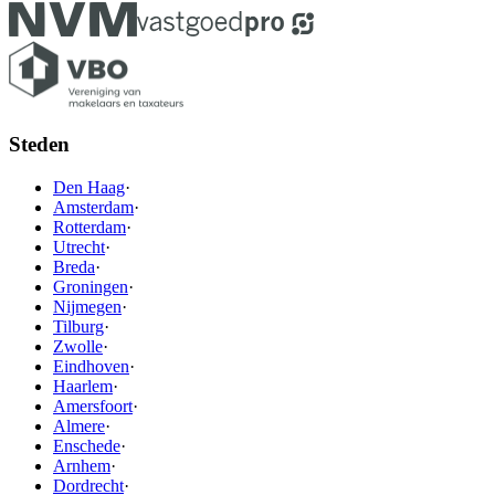
Steden
Den Haag
·
Amsterdam
·
Rotterdam
·
Utrecht
·
Breda
·
Groningen
·
Nijmegen
·
Tilburg
·
Zwolle
·
Eindhoven
·
Haarlem
·
Amersfoort
·
Almere
·
Enschede
·
Arnhem
·
Dordrecht
·