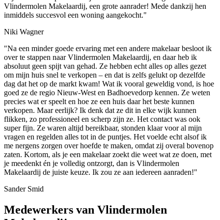
Vlindermolen Makelaardij, een grote aanrader! Mede dankzij hen
inmiddels succesvol een woning aangekocht."
Niki Wagner
"Na een minder goede ervaring met een andere makelaar besloot ik
over te stappen naar Vlindermolen Makelaardij, en daar heb ik
absoluut geen spijt van gehad. Ze hebben echt alles op alles gezet
om mijn huis snel te verkopen – en dat is zelfs gelukt op dezelfde
dag dat het op de markt kwam! Wat ik vooral geweldig vond, is hoe
goed ze de regio Nieuw-West en Badhoevedorp kennen. Ze weten
precies wat er speelt en hoe ze een huis daar het beste kunnen
verkopen. Maar eerlijk? Ik denk dat ze dit in elke wijk kunnen
flikken, zo professioneel en scherp zijn ze. Het contact was ook
super fijn. Ze waren altijd bereikbaar, stonden klaar voor al mijn
vragen en regelden alles tot in de puntjes. Het voelde echt alsof ik
me nergens zorgen over hoefde te maken, omdat zij overal bovenop
zaten. Kortom, als je een makelaar zoekt die weet wat ze doen, met
je meedenkt én je volledig ontzorgt, dan is Vlindermolen
Makelaardij de juiste keuze. Ik zou ze aan iedereen aanraden!"
Sander Smid
Medewerkers van Vlindermolen