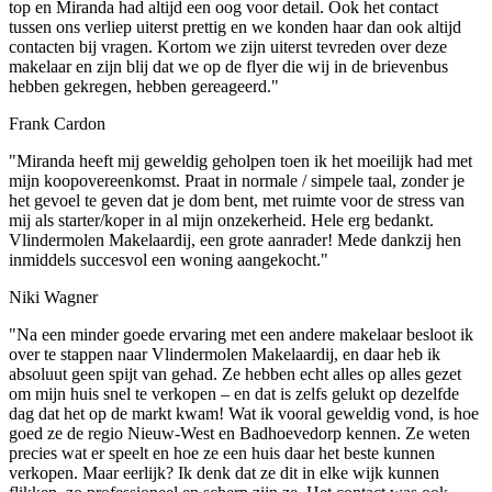
top en Miranda had altijd een oog voor detail. Ook het contact
tussen ons verliep uiterst prettig en we konden haar dan ook altijd
contacten bij vragen. Kortom we zijn uiterst tevreden over deze
makelaar en zijn blij dat we op de flyer die wij in de brievenbus
hebben gekregen, hebben gereageerd."
Frank Cardon
"Miranda heeft mij geweldig geholpen toen ik het moeilijk had met
mijn koopovereenkomst. Praat in normale / simpele taal, zonder je
het gevoel te geven dat je dom bent, met ruimte voor de stress van
mij als starter/koper in al mijn onzekerheid. Hele erg bedankt.
Vlindermolen Makelaardij, een grote aanrader! Mede dankzij hen
inmiddels succesvol een woning aangekocht."
Niki Wagner
"Na een minder goede ervaring met een andere makelaar besloot ik
over te stappen naar Vlindermolen Makelaardij, en daar heb ik
absoluut geen spijt van gehad. Ze hebben echt alles op alles gezet
om mijn huis snel te verkopen – en dat is zelfs gelukt op dezelfde
dag dat het op de markt kwam! Wat ik vooral geweldig vond, is hoe
goed ze de regio Nieuw-West en Badhoevedorp kennen. Ze weten
precies wat er speelt en hoe ze een huis daar het beste kunnen
verkopen. Maar eerlijk? Ik denk dat ze dit in elke wijk kunnen