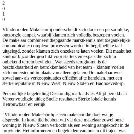
2
0
1
0
Vlindermolen Makelaardij onderscheidt zich door een persoonlijke,
ontzorgde aanpak waarbij klanten zich volledig begrepen voelen.
De makelaar combineert diepgaande marktkennis met toegankelijke
communicatie: complexe processen worden in begrijpelijke taal
uitgelegd, zonder klanten zich onzeker te laten voelen. Dit maakt het
kantoor bijzonder geschikt voor starters en expats die zich in
onbekend terrein bevinden. Wat steeds terugkomt, is de
beschikbaarheid en betrokkenheid van het team – klanten voelen
zich ondersteund in plaats van alleen gelaten. De makelaar weet
zowel aan- als verkoopsituaties efficiënt af te handelen, met een
sterke reputatie in Nieuw-West, Nieuw Sloten en Badhoevedorp.
Persoonlijke begeleiding
Deskundig marktadvies
Altijd bereikbaar
Vereenvoudigde uitleg
Snelle resultaten
Sterke lokale kennis
Betrouwbaar en eerlijk
"Vlindermolen Makelaardij is een makelaar die doet wat je
afspreekt. In korte tijd hebben wij via deze makelaar zowel onze
woning in Nieuw Sloten verkocht als een woning aangekocht in de
provincie. Het informeren en begeleiden van ons in dit traject was