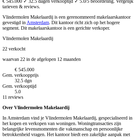
€ 545.000 ✓ 32.5 dagen verkooptijd ✓ 5.0/5 beoordeling. Vergelijk
tarieven & reviews.
Vlindermolen Makelaardij is een gerenommeerd makelaarskantoor
gevestigd in
Amsterdam
.
Dit kantoor richt zich op het hogere
segment.
Dit makelaarskantoor is een gerichte verkoper.
Vlindermolen Makelaardij
22
verkocht
waarvan 22 in de afgelopen 12 maanden
€ 545.000
Gem. verkoopprijs
32.5 dgn
Gem. verkooptijd
5.0
11 reviews
Over Vlindermolen Makelaardij
In Amsterdam vind je Vlindermolen Makelaardij, gespecialiseerd in
het kopen en verkopen van woningen. Woningtransacties zijn
belangrijke levensmomenten die vakmanschap en persoonlijke
betrokkenheid vragen. Het kantoor biedt een zakelijke aanpak met