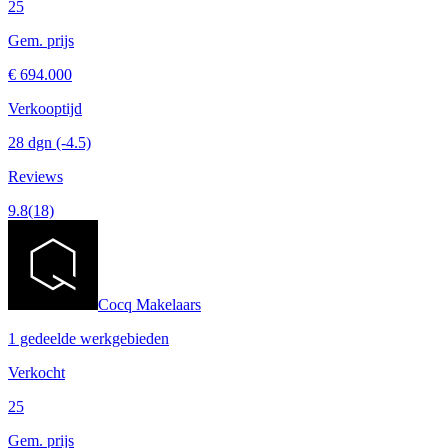
25
Gem. prijs
€ 694.000
Verkooptijd
28 dgn
(-4.5)
Reviews
9.8
(18)
Cocq Makelaars
1 gedeelde werkgebieden
Verkocht
25
Gem. prijs