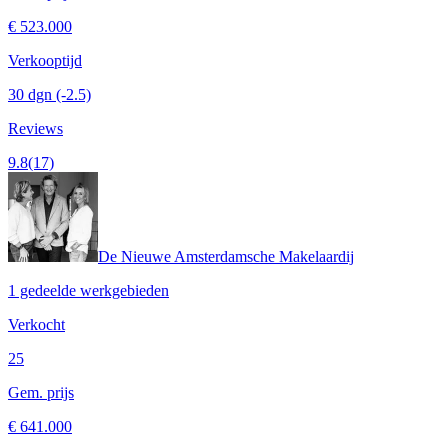
€ 523.000
Verkooptijd
30 dgn
(-2.5)
Reviews
9.8
(17)
De Nieuwe Amsterdamsche Makelaardij
1 gedeelde werkgebieden
Verkocht
25
Gem. prijs
€ 641.000