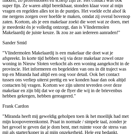
flikken, zo professioneel en scherp zijn ze. Het contact was ook
super fijn. Ze waren altijd bereikbaar, stonden klaar voor al mijn
vragen en regelden alles tot in de puntjes. Het voelde echt alsof ik
me nergens zorgen over hoefde te maken, omdat zij overal bovenop
zaten. Kortom, als je een makelaar zoekt die weet wat ze doen, met
je meedenkt én je volledig ontzorgt, dan is Vlindermolen
Makelaardij de juiste keuze. Ik zou ze aan iedereen aanraden!"
Sander Smid
"Vlindermolen Makelaardij is een makelaar die doet wat je
afspreekt. In korte tijd hebben wij via deze makelaar zowel onze
woning in Nieuw Sloten verkocht als een woning aangekocht in de
provincie. Het informeren en begeleiden van ons in dit traject was
top en Miranda had altijd een oog voor detail. Ook het contact
tussen ons verliep uiterst prettig en we konden haar dan ook altijd
contacten bij vragen. Kortom we zijn uiterst tevreden over deze
makelaar en zijn blij dat we op de flyer die wij in de brievenbus
hebben gekregen, hebben gereageerd."
Frank Cardon
"Miranda heeft mij geweldig geholpen toen ik het moeilijk had met
mijn koopovereenkomst. Praat in normale / simpele taal, zonder je
het gevoel te geven dat je dom bent, met ruimte voor de stress van
mij als starter/koper in al mijn onzekerheid. Hele erg bedankt.