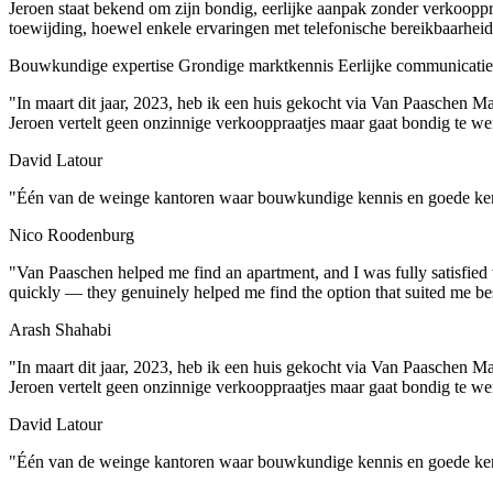
Jeroen staat bekend om zijn bondig, eerlijke aanpak zonder verkooppr
toewijding, hoewel enkele ervaringen met telefonische bereikbaarheid 
Bouwkundige expertise
Grondige marktkennis
Eerlijke communicatie
"In maart dit jaar, 2023, heb ik een huis gekocht via Van Paaschen Mak
Jeroen vertelt geen onzinnige verkooppraatjes maar gaat bondig te wer
David Latour
"Één van de weinge kantoren waar bouwkundige kennis en goede kenn
Nico Roodenburg
"Van Paaschen helped me find an apartment, and I was fully satisfied wi
quickly — they genuinely helped me find the option that suited me be
Arash Shahabi
"In maart dit jaar, 2023, heb ik een huis gekocht via Van Paaschen Mak
Jeroen vertelt geen onzinnige verkooppraatjes maar gaat bondig te wer
David Latour
"Één van de weinge kantoren waar bouwkundige kennis en goede kenn