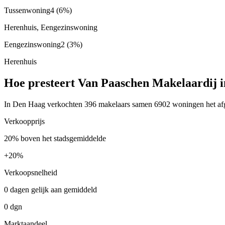
Tussenwoning
4
(6%)
Herenhuis, Eengezinswoning
Eengezinswoning
2
(3%)
Herenhuis
Hoe presteert Van Paaschen Makelaardij 
In Den Haag verkochten 396 makelaars samen 6902 woningen het afgel
Verkoopprijs
20% boven het stadsgemiddelde
+
20%
Verkoopsnelheid
0 dagen gelijk aan gemiddeld
0 dgn
Marktaandeel