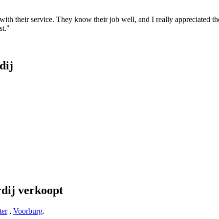
th their service. They know their job well, and I really appreciated the
st."
dij
dij verkoopt
ter
,
Voorburg
.