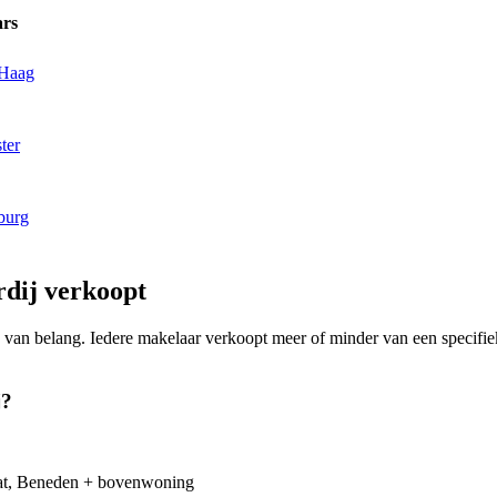
ars
 Haag
ter
burg
dij verkoopt
ing van belang. Iedere makelaar verkoopt meer of minder van een speci
j?
lat, Beneden + bovenwoning