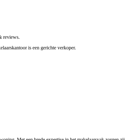
& reviews.
elaarskantoor is een gerichte verkoper.
woning. Met een brede expertise in het makelaarsvak zorgen zij