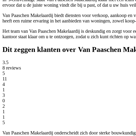
ervoor dat u de juiste woning vindt die bij u past, of dat u uw huis ve
Van Paaschen Makelaardij biedt diensten voor verkoop, aankoop en ve
heeft een ruime ervaring in het aanbieden van woningen, zowel koop-
Het team van Van Paaschen Makelaardij is deskundig en zorgt voor e
kantoor staat klaar om u te ontzorgen, zodat u zich kunt richten op wat
Dit zeggen klanten over Van Paaschen Mak
3.5
8 reviews
5
11
4
1
3
0
2
1
1
5
Van Paaschen Makelaardij onderscheidt zich door sterke bouwkundige 