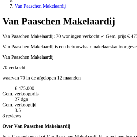
Van Paaschen Makelaardij
Van Paaschen Makelaardij
Van Paaschen Makelaardij: 70 woningen verkocht ✓ Gem. prijs € 475.
Van Paaschen Makelaardij is een betrouwbaar makelaarskantoor
geve
Van Paaschen Makelaardij
70
verkocht
waarvan 70 in de afgelopen 12 maanden
€ 475.000
Gem. verkoopprijs
27 dgn
Gem. verkooptijd
3.5
8 reviews
Over Van Paaschen Makelaardij
In 's-Gravenhage staat Van Paaschen Makelaardij klaar met een team 