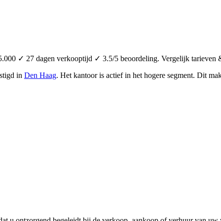
000 ✓ 27 dagen verkooptijd ✓ 3.5/5 beoordeling. Vergelijk tarieven 
stigd in
Den Haag
.
Het kantoor is actief in het hogere segment.
Dit mak
dat u ontzorgend begeleidt bij de verkoop, aankoop of verhuur van uw 