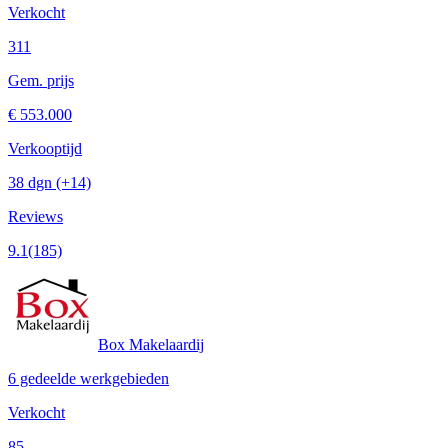
Verkocht
311
Gem. prijs
€ 553.000
Verkooptijd
38 dgn
(+14)
Reviews
9.1
(185)
Box Makelaardij
6 gedeelde werkgebieden
Verkocht
85