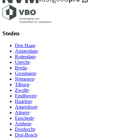
Steden
Den Haag
·
Amsterdam
·
Rotterdam
·
Utrecht
·
Breda
·
Groningen
·
Nijmegen
·
Tilburg
·
Zwolle
·
Eindhoven
·
Haarlem
·
Amersfoort
·
Almere
·
Enschede
·
Arnhem
·
Dordrecht
·
Den-Bosch
·