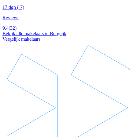
17 dgn
(-7)
Reviews
9.4
(32)
Bekijk alle makelaars in Bergeijk
Vergelijk makelaars