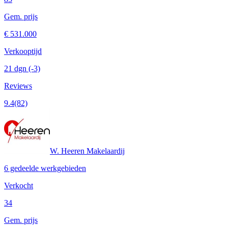
Gem. prijs
€ 531.000
Verkooptijd
21 dgn
(-3)
Reviews
9.4
(82)
W. Heeren Makelaardij
6 gedeelde werkgebieden
Verkocht
34
Gem. prijs