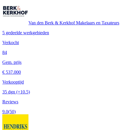
Van den Berk & Kerkhof Makelaars en Taxateurs
5 gedeelde werkgebieden
Verkocht
84
Gem. prijs
€ 537.000
Verkooptijd
35 dgn
(+10.5)
Reviews
9.0
(50)