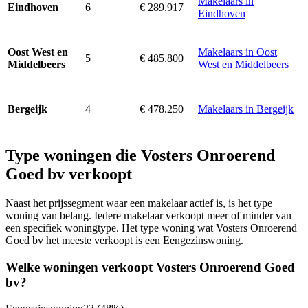
Makelaars in
6
€ 289.917
Eindhoven
Eindhoven
Makelaars in Oost
Oost West en
5
€ 485.800
West en Middelbeers
Middelbeers
4
€ 478.250
Makelaars in Bergeijk
Bergeijk
Type woningen die Vosters Onroerend
Goed bv verkoopt
Naast het prijssegment waar een makelaar actief is, is het type
woning van belang. Iedere makelaar verkoopt meer of minder van
een specifiek woningtype. Het type woning wat Vosters Onroerend
Goed bv het meeste verkoopt is een Eengezinswoning.
Welke woningen verkoopt Vosters Onroerend Goed
bv?