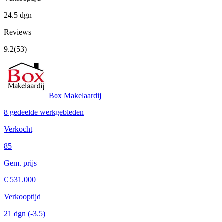
24.5 dgn
Reviews
9.2
(53)
Box Makelaardij
8 gedeelde werkgebieden
Verkocht
85
Gem. prijs
€ 531.000
Verkooptijd
21 dgn
(-3.5)