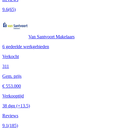
9.6
(65)
Van Santvoort Makelaars
6 gedeelde werkgebieden
Verkocht
311
Gem. prijs
€ 553.000
Verkooptijd
38 dgn
(+13.5)
Reviews
9.1
(185)