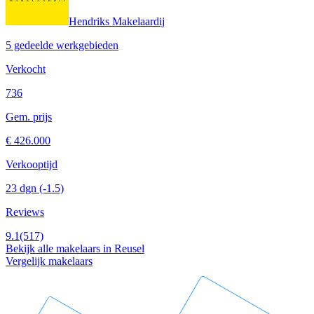
Hendriks Makelaardij
5 gedeelde werkgebieden
Verkocht
736
Gem. prijs
€ 426.000
Verkooptijd
23 dgn
(-1.5)
Reviews
9.1
(517)
Bekijk alle makelaars in Reusel
Vergelijk makelaars