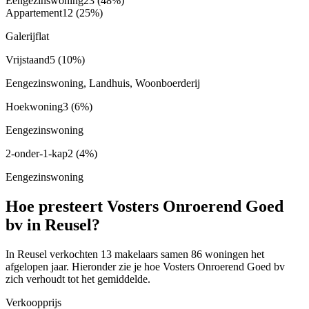
Eengezinswoning
23
(48%)
Appartement
12
(25%)
Galerijflat
Vrijstaand
5
(10%)
Eengezinswoning, Landhuis, Woonboerderij
Hoekwoning
3
(6%)
Eengezinswoning
2-onder-1-kap
2
(4%)
Eengezinswoning
Hoe presteert Vosters Onroerend Goed
bv in Reusel?
In Reusel verkochten 13 makelaars samen 86 woningen het
afgelopen jaar. Hieronder zie je hoe Vosters Onroerend Goed bv
zich verhoudt tot het gemiddelde.
Verkoopprijs