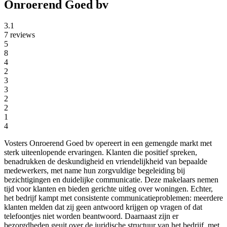
Onroerend Goed bv
3.1
7 reviews
5
8
4
2
3
3
2
2
1
4
Vosters Onroerend Goed bv opereert in een gemengde markt met
sterk uiteenlopende ervaringen. Klanten die positief spreken,
benadrukken de deskundigheid en vriendelijkheid van bepaalde
medewerkers, met name hun zorgvuldige begeleiding bij
bezichtigingen en duidelijke communicatie. Deze makelaars nemen
tijd voor klanten en bieden gerichte uitleg over woningen. Echter,
het bedrijf kampt met consistente communicatieproblemen: meerdere
klanten melden dat zij geen antwoord krijgen op vragen of dat
telefoontjes niet worden beantwoord. Daarnaast zijn er
bezorgdheden geuit over de juridische structuur van het bedrijf, met