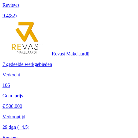
Reviews
9.4
(82)
Revast Makelaardij
7 gedeelde werkgebieden
Verkocht
106
Gem. prijs
€ 508.000
Verkooptijd
29 dgn
(+4.5)
Reviews