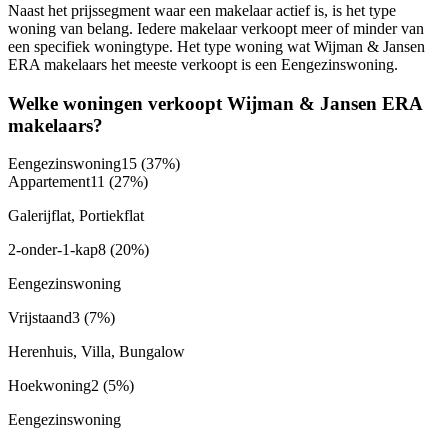
Naast het prijssegment waar een makelaar actief is, is het type
woning van belang. Iedere makelaar verkoopt meer of minder van
een specifiek woningtype. Het type woning wat Wijman & Jansen
ERA makelaars het meeste verkoopt is een Eengezinswoning.
Welke woningen verkoopt Wijman & Jansen ERA
makelaars?
Eengezinswoning
15
(37%)
Appartement
11
(27%)
Galerijflat, Portiekflat
2-onder-1-kap
8
(20%)
Eengezinswoning
Vrijstaand
3
(7%)
Herenhuis, Villa, Bungalow
Hoekwoning
2
(5%)
Eengezinswoning