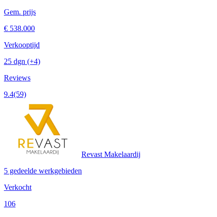
Gem. prijs
€ 538.000
Verkooptijd
25 dgn
(+4)
Reviews
9.4
(59)
Revast Makelaardij
5 gedeelde werkgebieden
Verkocht
106