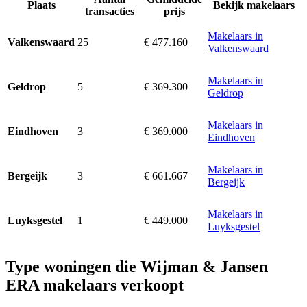
Plaats
Bekijk makelaars
transacties
prijs
Makelaars in
25
€ 477.160
Valkenswaard
Valkenswaard
Makelaars in
5
€ 369.300
Geldrop
Geldrop
Makelaars in
3
€ 369.000
Eindhoven
Eindhoven
Makelaars in
3
€ 661.667
Bergeijk
Bergeijk
Makelaars in
1
€ 449.000
Luyksgestel
Luyksgestel
Type woningen die Wijman & Jansen
ERA makelaars verkoopt