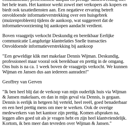
het hele team. Het kantoor werkt zowel met verkopers als kopers en
biedt ook taxatiediensten aan. Een negatieve ervaring betreft
onvoldoende informatieverstrekking over een huisgebrek
(muizenprobleem) tijdens de aankoop, wat suggereert dat de
informatievoorziening bij aankopen aandacht verdient.
Boven vraagprijs verkocht
Deskundig en bereikbaar
Eerlijke
communicatie
Langdurige klantrelaties
Snelle transacties
Onvoldoende informatieverstrekking bij aankoop
"Een geweldige klik met makelaar Dennis Wijman. Deskundig,
professioneel maar vooral ook bereikbaar en prettig in de omgang.
Ons huis is na ca. 1 week boven de vraagprijs verkocht. We kunnen
Wijman en Jansen dus aan iedereen aanraden!"
Geoffrey van Gerven
"Ik ben heel blij dat de verkoop van mijn ouderlijk huis via Wijman
& Jansen makelaars, en dan in mijn geval via Dennis, is gegaan.
Dennis is eerlijk in hetgeen hij verteld, heel reeël, goed benaderbaar
en een heel prettig mens om mee te werken. Ook de overige
medewerkers van het kantoor zijn prettig. Komen afspraken na,
leggen alles goed uit als je vragen hebt en zijn heel klantvriendelijk.
Kortom, ik ben meer dan tevreden over Wijman & Jansen."