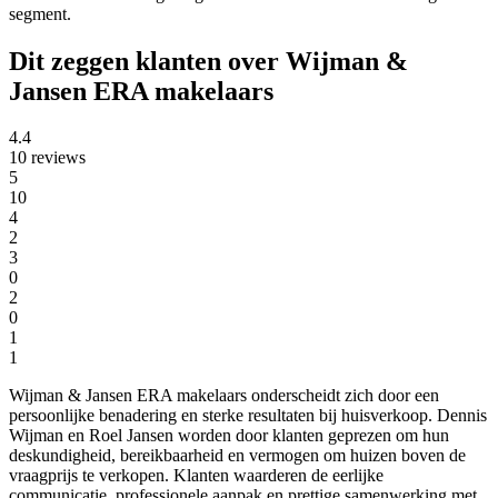
segment.
Dit zeggen klanten over Wijman &
Jansen ERA makelaars
4.4
10 reviews
5
10
4
2
3
0
2
0
1
1
Wijman & Jansen ERA makelaars onderscheidt zich door een
persoonlijke benadering en sterke resultaten bij huisverkoop. Dennis
Wijman en Roel Jansen worden door klanten geprezen om hun
deskundigheid, bereikbaarheid en vermogen om huizen boven de
vraagprijs te verkopen. Klanten waarderen de eerlijke
communicatie, professionele aanpak en prettige samenwerking met