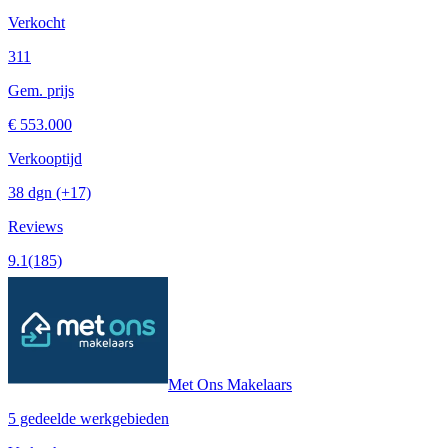
Verkocht
311
Gem. prijs
€ 553.000
Verkooptijd
38 dgn
(+17)
Reviews
9.1
(185)
Met Ons Makelaars
5 gedeelde werkgebieden