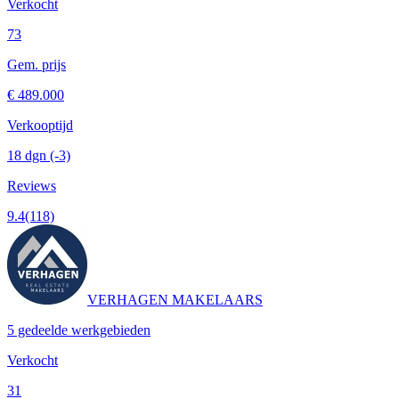
Verkocht
73
Gem. prijs
€ 489.000
Verkooptijd
18 dgn
(-3)
Reviews
9.4
(118)
VERHAGEN MAKELAARS
5 gedeelde werkgebieden
Verkocht
31