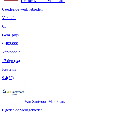
Hennie Kunnen Makelaardij
6 gedeelde werkgebieden
Verkocht
61
Gem. prijs
€ 492.000
Verkooptijd
17 dgn
(-4)
Reviews
9.4
(32)
Van Santvoort Makelaars
6 gedeelde werkgebieden