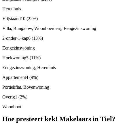
Herenhuis
Vrijstaand
10
(22%)
Villa, Bungalow, Woonboerderij, Eengezinswoning
2-onder-1-kap
6
(13%)
Eengezinswoning
Hoekwoning
5
(11%)
Eengezinswoning, Herenhuis
Appartement
4
(9%)
Portiekflat, Bovenwoning
Overig
1
(2%)
Woonboot
Hoe presteert kek! Makelaars in Tiel?