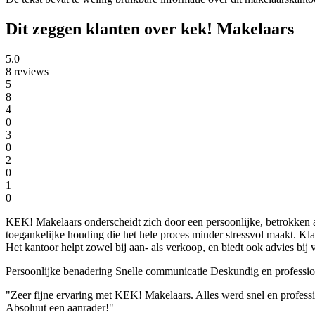
Dit zeggen klanten over kek! Makelaars
5.0
8 reviews
5
8
4
0
3
0
2
0
1
0
KEK! Makelaars onderscheidt zich door een persoonlijke, betrokken 
toegankelijke houding die het hele proces minder stressvol maakt. K
Het kantoor helpt zowel bij aan- als verkoop, en biedt ook advies bij 
Persoonlijke benadering
Snelle communicatie
Deskundig en professio
"Zeer fijne ervaring met KEK! Makelaars. Alles werd snel en professi
Absoluut een aanrader!"