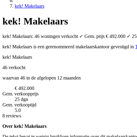
kek! Makelaars
kek! Makelaars
kek! Makelaars: 46 woningen verkocht ✓ Gem. prijs € 492.000 ✓ 25 d
kek! Makelaars is een gerenommeerd makelaarskantoor
gevestigd in
T
kek! Makelaars
46
verkocht
waarvan 46 in de afgelopen 12 maanden
€ 492.000
Gem. verkoopprijs
25 dgn
Gem. verkooptijd
5.0
8 reviews
Over kek! Makelaars
De tekst bevat te weinig bruikbare informatie over dit makelaarskanto