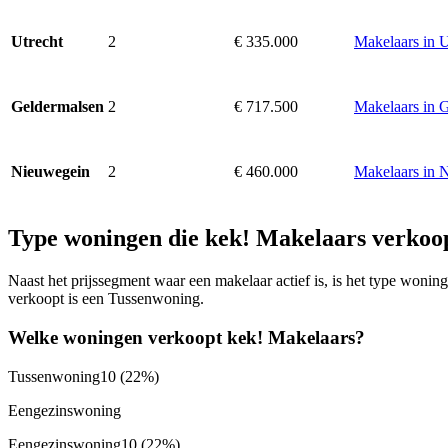
2
€ 335.000
Makelaars in U
Utrecht
2
€ 717.500
Makelaars in 
Geldermalsen
2
€ 460.000
Makelaars in 
Nieuwegein
Type woningen die kek! Makelaars verkoo
Naast het prijssegment waar een makelaar actief is, is het type won
verkoopt is een Tussenwoning.
Welke woningen verkoopt kek! Makelaars?
Tussenwoning
10
(22%)
Eengezinswoning
Eengezinswoning
10
(22%)