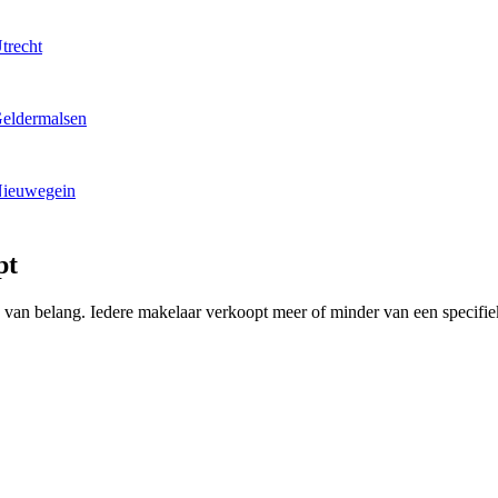
trecht
Geldermalsen
Nieuwegein
pt
ing van belang. Iedere makelaar verkoopt meer of minder van een speci