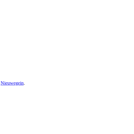
n
Nieuwegein
.