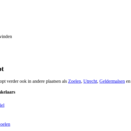
 vinden
pt
opt verder ook in andere plaatsen als
Zoelen
,
Utrecht
,
Geldermalsen
e
kelaars
iel
Zoelen