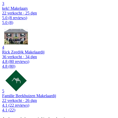
3
kek! Makelaars
22 verkocht
· 25 dgn
5.0
(8 reviews)
5.0
(8)
4
Rick Zeedijk Makelaardij
36 verkocht
· 34 dgn
4.8
(80 reviews)
4.8
(80)
5
Familie Beekhuizen Makelaardij
22 verkocht
· 26 dgn
4.1
(22 reviews)
4.1
(22)