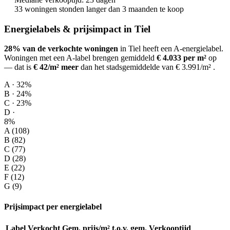
33 woningen stonden langer dan 3 maanden te koop
Energielabels & prijsimpact in Tiel
28% van de verkochte woningen
in Tiel heeft een A-energielabel.
Woningen met een A-label brengen gemiddeld
€ 4.033 per m²
op
— dat is
€ 42/m² meer
dan het stadsgemiddelde van € 3.991/m²
.
A · 32%
B · 24%
C · 23%
D ·
8%
A (108)
B (82)
C (77)
D (28)
E (22)
F (12)
G (9)
Prijsimpact per energielabel
Label
Verkocht
Gem. prijs/m²
t.o.v. gem.
Verkooptijd