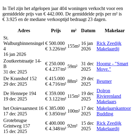
In Tiel zijn het afgelopen jaar 404 woningen verkocht voor een
gemiddelde prijs van € 442.000. De gemiddelde prijs per m² is
€ 3.925 en de mediane verkooptijd bedraagt 23 dagen.
Adres
Prijs
m²
Datum
Makelaar
St.
Walburgbinnensingel
€ 500.000
16 jan
Rick Zeedijk
155m²
4
€ 3.226/m²
2026
Makelaardij
16 jan 2026
Zoutkeetstraatje 14-
€ 250.000
31 dec
Hoomz - "Smart
B
59m²
€ 4.237/m²
2025
Move."
31 dec 2025
De Kranshof 152
€ 415.000
29 dec
88m²
Beumer
29 dec 2025
€ 4.716/m²
2025
Dolron
De Hennepe 194
€ 359.000
19 dec
115m²
Rivierenland
19 dec 2025
€ 3.122/m²
2025
Makelaars
het Ooievaarsnest 16
€ 385.000
17 dec
Makelaarskantoor
100m²
17 dec 2025
€ 3.850/m²
2025
Budding
Grotebrugse
€ 400.000
15 dec
Rick Zeedijk
Grintweg 157
92m²
€ 4.348/m²
2025
Makelaardij
15 dec 2025