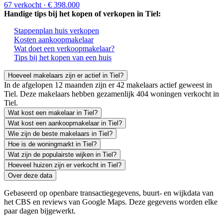
67 verkocht
· € 398.000
Handige tips bij het kopen of verkopen in Tiel:
Stappenplan huis verkopen
Kosten aankoopmakelaar
Wat doet een verkoopmakelaar?
Tips bij het kopen van een huis
Hoeveel makelaars zijn er actief in Tiel?
In de afgelopen 12 maanden zijn er 42 makelaars actief geweest in
Tiel. Deze makelaars hebben gezamenlijk 404 woningen verkocht in
Tiel.
Wat kost een makelaar in Tiel?
Wat kost een aankoopmakelaar in Tiel?
Wie zijn de beste makelaars in Tiel?
Hoe is de woningmarkt in Tiel?
Wat zijn de populairste wijken in Tiel?
Hoeveel huizen zijn er verkocht in Tiel?
Over deze data
Gebaseerd op openbare transactiegegevens, buurt- en wijkdata van
het CBS en reviews van Google Maps. Deze gegevens worden elke
paar dagen bijgewerkt.