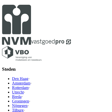
Steden
Den Haag
·
Amsterdam
·
Rotterdam
·
Utrecht
·
Breda
·
Groningen
·
Nijmegen
·
Tilburg
·