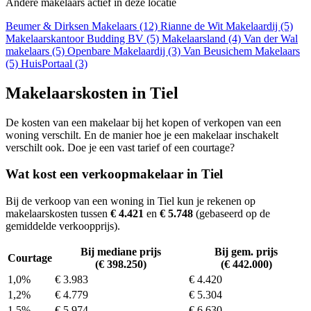
Andere makelaars actief in deze locatie
Beumer & Dirksen Makelaars (12)
Rianne de Wit Makelaardij (5)
Makelaarskantoor Budding BV (5)
Makelaarsland (4)
Van der Wal
makelaars (5)
Openbare Makelaardij (3)
Van Beusichem Makelaars
(5)
HuisPortaal (3)
Makelaarskosten in Tiel
De kosten van een makelaar bij het kopen of verkopen van een
woning verschilt. En de manier hoe je een makelaar inschakelt
verschilt ook. Doe je een vast tarief of een courtage?
Wat kost een verkoopmakelaar in Tiel
Bij de verkoop van een woning in Tiel kun je rekenen op
makelaarskosten tussen
€ 4.421
en
€ 5.748
(gebaseerd op de
gemiddelde verkoopprijs).
Bij mediane prijs
Bij gem. prijs
Courtage
(€ 398.250)
(€ 442.000)
1,0%
€ 3.983
€ 4.420
1,2%
€ 4.779
€ 5.304
1,5%
€ 5.974
€ 6.630