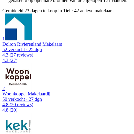
— gebaseerd op openbare bronnen van de afgelopen 12 maanden.
Gemiddeld 23 dagen te koop in Tiel
·
42 actieve makelaars
1
Dolron Rivierenland Makelaars
52 verkocht
· 25 dgn
4.3
(27 reviews)
4.3
(27)
2
Woonkoppel Makelaardij
50 verkocht
· 27 dgn
4.8
(20 reviews)
4.8
(20)