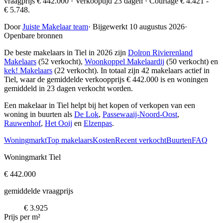
vraagprijs € 442.000 · Verkooptijd 23 dagen · Courtage € 4.421 -
€ 5.748.
Door
Juiste Makelaar team
·
Bijgewerkt 10 augustus 2026
·
Openbare bronnen
De beste makelaars in Tiel in 2026 zijn
Dolron Rivierenland
Makelaars
(52 verkocht),
Woonkoppel Makelaardij
(50 verkocht) en
kek! Makelaars
(22 verkocht)
. In totaal zijn 42 makelaars actief in
Tiel, waar de gemiddelde verkoopprijs € 442.000 is en woningen
gemiddeld in 23 dagen verkocht worden.
Een makelaar in Tiel helpt bij het kopen of verkopen van een
woning in buurten als
De Lok
,
Passewaaij-Noord-Oost
,
Rauwenhof
,
Het Ooij
en
Elzenpas
.
Woningmarkt
Top makelaars
Kosten
Recent verkocht
Buurten
FAQ
Woningmarkt Tiel
€ 442.000
gemiddelde vraagprijs
€ 3.925
Prijs per m²