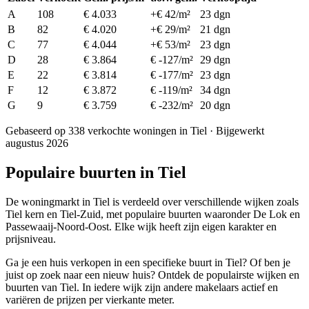
A
108
€ 4.033
+€ 42/m²
23 dgn
B
82
€ 4.020
+€ 29/m²
21 dgn
C
77
€ 4.044
+€ 53/m²
23 dgn
D
28
€ 3.864
€ -127/m²
29 dgn
E
22
€ 3.814
€ -177/m²
23 dgn
F
12
€ 3.872
€ -119/m²
34 dgn
G
9
€ 3.759
€ -232/m²
20 dgn
Gebaseerd op 338 verkochte woningen in Tiel · Bijgewerkt
augustus 2026
Populaire buurten in Tiel
De woningmarkt in Tiel is verdeeld over verschillende wijken zoals
Tiel kern en Tiel-Zuid, met populaire buurten waaronder De Lok en
Passewaaij-Noord-Oost. Elke wijk heeft zijn eigen karakter en
prijsniveau.
Ga je een huis verkopen in een specifieke buurt in Tiel? Of ben je
juist op zoek naar een nieuw huis? Ontdek de populairste wijken en
buurten van Tiel. In iedere wijk zijn andere makelaars actief en
variëren de prijzen per vierkante meter.