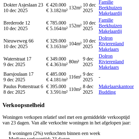
Familie
Dokter Asjeslaan 23
€ 420.000
10 dec
132m²
Beekhuizen
10 dec 2025
€ 3.182/m²
2025
Makelaardij
Familie
Brederode 12
€ 785.000
10 dec
152m²
Beekhuizen
10 dec 2025
€ 5.164/m²
2025
Makelaardij
Dolron
Nieuweweg 66
€ 329.000
10 dec
104m²
Rivierenland
10 dec 2025
€ 3.163/m²
2025
Makelaars
Dolron
Waterstraat 17
€ 349.000
9 dec
80m²
Rivierenland
9 dec 2025
€ 4.363/m²
2025
Makelaars
Baesjoulaan 17
€ 485.000
9 dec
116m²
-
9 dec 2025
€ 4.181/m²
2025
Paulus Potterstraat 6
€ 395.000
8 dec
Makelaarskantoor
110m²
8 dec 2025
€ 3.591/m²
2025
Budding
Verkoopsnelheid
Woningen verkopen relatief snel met een gemiddelde verkooptijd
van 23 dagen. Van alle verkochte woningen in het afgelopen jaar:
8 woningen (2%) verkochten binnen een week
Mediane verkooptijd: 23 dagen