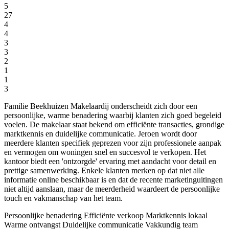
5
27
4
4
3
3
2
1
1
3
Familie Beekhuizen Makelaardij onderscheidt zich door een
persoonlijke, warme benadering waarbij klanten zich goed begeleid
voelen. De makelaar staat bekend om efficiënte transacties, grondige
marktkennis en duidelijke communicatie. Jeroen wordt door
meerdere klanten specifiek geprezen voor zijn professionele aanpak
en vermogen om woningen snel en succesvol te verkopen. Het
kantoor biedt een 'ontzorgde' ervaring met aandacht voor detail en
prettige samenwerking. Enkele klanten merken op dat niet alle
informatie online beschikbaar is en dat de recente marketinguitingen
niet altijd aanslaan, maar de meerderheid waardeert de persoonlijke
touch en vakmanschap van het team.
Persoonlijke benadering
Efficiënte verkoop
Marktkennis lokaal
Warme ontvangst
Duidelijke communicatie
Vakkundig team