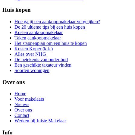
Huis kopen
Hoe ga jij een aankoopmakelaar vergelijken?
De 20 ultieme tips bij een huis kopen
Kosten aankoopmakelaar
Taken aankoopmakelaar
Het stappenplan om een huis te kopen
Kosten Koper (k.k.)
Alles over NHG
De betekenis van onder bod
Een geschikte taxateur vinden
Soorten woningen
Over ons
Home
Voor makelaars
Nieuws
Over ons
Contact
Werken bij Juiste Makelaar
Info