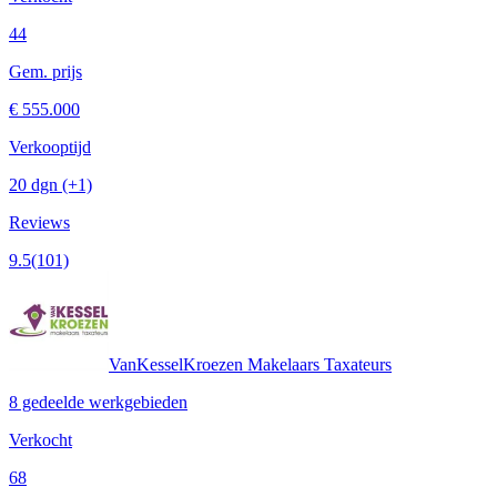
44
Gem. prijs
€ 555.000
Verkooptijd
20 dgn
(+1)
Reviews
9.5
(101)
VanKesselKroezen Makelaars Taxateurs
8 gedeelde werkgebieden
Verkocht
68