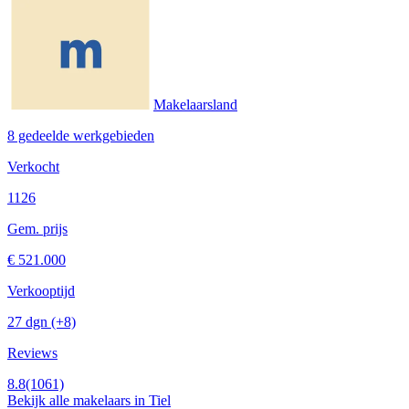
Makelaarsland
8 gedeelde werkgebieden
Verkocht
1126
Gem. prijs
€ 521.000
Verkooptijd
27 dgn
(+8)
Reviews
8.8
(1061)
Bekijk alle makelaars in Tiel