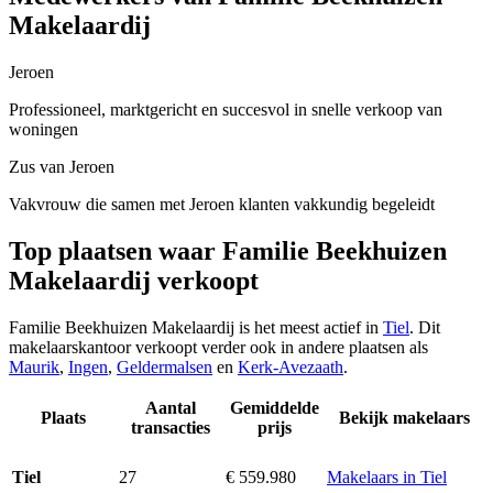
Makelaardij
Jeroen
Professioneel, marktgericht en succesvol in snelle verkoop van
woningen
Zus van Jeroen
Vakvrouw die samen met Jeroen klanten vakkundig begeleidt
Top plaatsen waar Familie Beekhuizen
Makelaardij verkoopt
Familie Beekhuizen Makelaardij is het meest actief in
Tiel
. Dit
makelaarskantoor verkoopt verder ook in andere plaatsen als
Maurik
,
Ingen
,
Geldermalsen
en
Kerk-Avezaath
.
Aantal
Gemiddelde
Plaats
Bekijk makelaars
transacties
prijs
27
€ 559.980
Makelaars in Tiel
Tiel