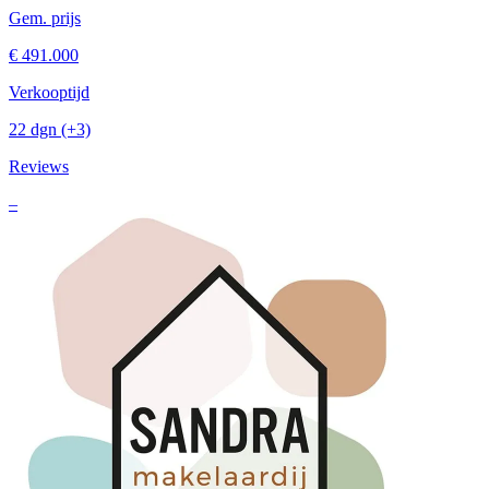
Gem. prijs
€ 491.000
Verkooptijd
22 dgn
(+3)
Reviews
–