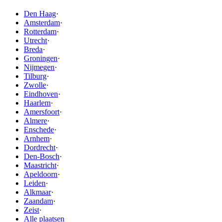
Den Haag
·
Amsterdam
·
Rotterdam
·
Utrecht
·
Breda
·
Groningen
·
Nijmegen
·
Tilburg
·
Zwolle
·
Eindhoven
·
Haarlem
·
Amersfoort
·
Almere
·
Enschede
·
Arnhem
·
Dordrecht
·
Den-Bosch
·
Maastricht
·
Apeldoorn
·
Leiden
·
Alkmaar
·
Zaandam
·
Zeist
·
Alle plaatsen