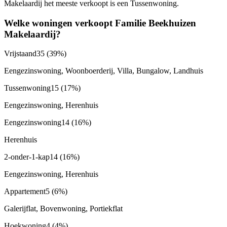
Makelaardij het meeste verkoopt is een Tussenwoning.
Welke woningen verkoopt Familie Beekhuizen
Makelaardij?
Vrijstaand
35
(39%)
Eengezinswoning, Woonboerderij, Villa, Bungalow, Landhuis
Tussenwoning
15
(17%)
Eengezinswoning, Herenhuis
Eengezinswoning
14
(16%)
Herenhuis
2-onder-1-kap
14
(16%)
Eengezinswoning, Herenhuis
Appartement
5
(6%)
Galerijflat, Bovenwoning, Portiekflat
Hoekwoning
4
(4%)