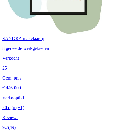
SANDRA makelaardij
8 gedeelde werkgebieden
Verkocht
25
Gem. prijs
€ 446.000
Verkooptijd
20 dgn
(+1)
Reviews
9.7
(49)